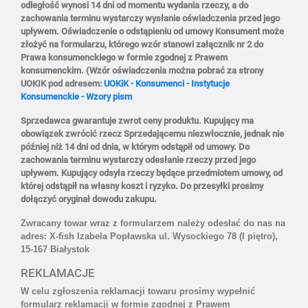
odległość wynosi 14 dni od momentu wydania rzeczy, a do
zachowania terminu wystarczy wysłanie oświadczenia przed jego
upływem. Oświadczenie o odstąpieniu od umowy Konsument może
złożyć na formularzu, którego wzór stanowi załącznik nr 2 do
Prawa konsumenckiego w formie zgodnej z Prawem
konsumenckim. (Wzór oświadczenia można pobrać za strony
UOKIK pod adresem:
UOKiK - Konsumenci - Instytucje
Konsumenckie - Wzory pism
Sprzedawca gwarantuje zwrot ceny produktu. Kupujący ma
obowiązek zwrócić rzecz Sprzedającemu niezwłocznie, jednak nie
później niż 14 dni od dnia, w którym odstąpił od umowy. Do
zachowania terminu wystarczy odesłanie rzeczy przed jego
upływem. Kupujący odsyła rzeczy będące przedmiotem umowy, od
której odstąpił na własny koszt i ryzyko. Do przesyłki prosimy
dołączyć oryginał dowodu zakupu.
Zwracany towar wraz z formularzem należy odesłać do nas na
adres: X-fish Izabela Popławska ul. Wysockiego 78 (I piętro),
15-167 Białystok
REKLAMACJE
W celu zgłoszenia reklamacji towaru prosimy
wypełnić
formularz reklamacji w formie zgodnej z Prawem