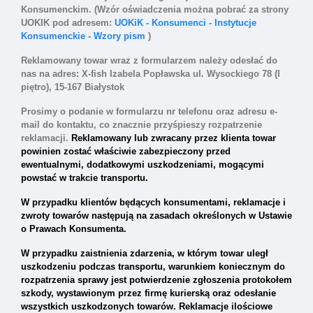
Konsumenckim. (Wzór oświadczenia można pobrać za strony
UOKIK pod adresem:
UOKiK - Konsumenci - Instytucje
Konsumenckie - Wzory pism
)
Reklamowany towar wraz z formularzem należy odesłać do
nas na adres: X-fish Izabela Popławska ul. Wysockiego 78
(I
piętro), 1
5-167 Białystok
Prosimy o podanie w formularzu nr telefonu oraz adresu e-
mail do kontaktu, co znacznie przyśpieszy rozpatrzenie
reklamacji.
Reklamowany lub zwracany przez klienta towar
powinien zostać właściwie zabezpieczony przed
ewentualnymi, dodatkowymi uszkodzeniami, mogącymi
powstać w trakcie transportu.
W przypadku klientów będących konsumentami, reklamacje i
zwroty towarów następują na zasadach określonych w Ustawie
o Prawach Konsumenta.
W
przypadku zaistnienia zdarzenia, w którym towar uległ
uszkodzeniu podczas transportu,
warunkiem koniecznym do
rozpatrzenia sprawy jest potwierdzenie zgłoszenia protokołem
szkody, wystawionym przez firmę kurierską oraz odesłanie
wszystkich uszkodzonych towarów.
Reklamacje ilościowe