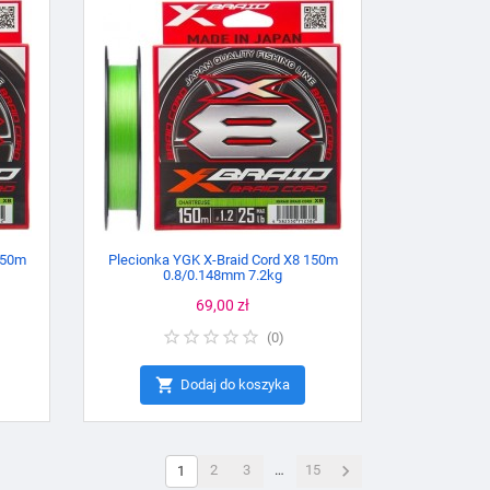
150m
Plecionka YGK X-Braid Cord X8 150m
0.8/0.148mm 7.2kg
Cena
69,00 zł
(
0
)

Dodaj do koszyka

2
3
…
15
1