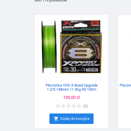
Jest 176 produktów.
Plecionka YGK X-Braid Upgrade
Plecio
1.2/0.148mm 11.3kg X8 150m
Cena
100,00 zł
(
0
)

Dodaj do koszyka