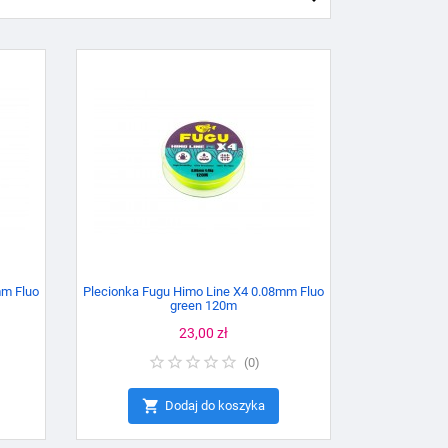
mm Fluo
Plecionka Fugu Himo Line X4 0.08mm Fluo
green 120m
Cena
23,00 zł
(
0
)

Dodaj do koszyka