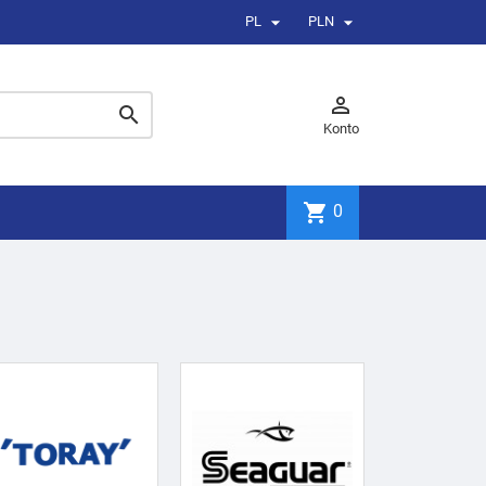


PL
PLN


Konto
shopping_cart
0