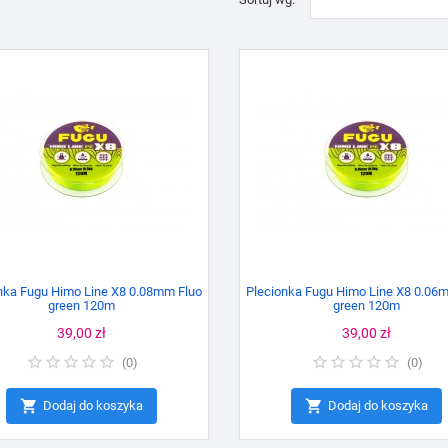
nka Fugu Himo Line X8 0.08mm Fluo
Plecionka Fugu Himo Line X8 0.06
green 120m
green 120m
Cena
39,00 zł
Cena
39,00 zł
(
0
)
(
0
)


Dodaj do koszyka
Dodaj do koszyka