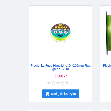
Plecionka Fugu Himo Line X4 0.06mm Fluo
Pleci
green 120m
Cena
23,00 zł
(
0
)

Dodaj do koszyka