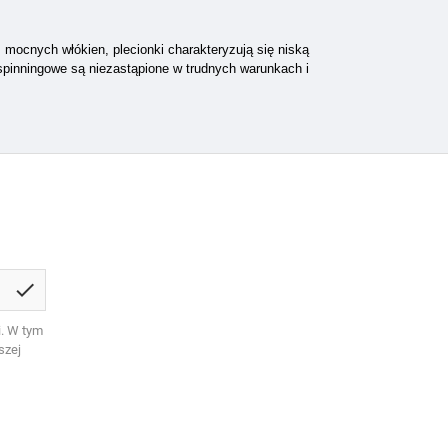
 mocnych włókien, plecionki charakteryzują się niską
 spinningowe są niezastąpione w trudnych warunkach i
check
. W tym
szej