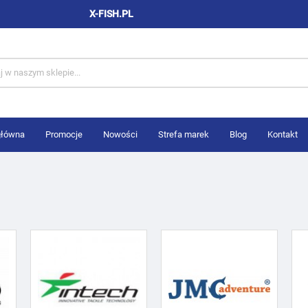
X-FISH.PL
główna
Promocje
Nowości
Strefa marek
Blog
Kontakt