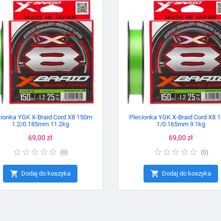
cionka YGK X-Braid Cord X8 150m
Plecionka YGK X-Braid Cord X8 
1.2/0.185mm 11.2kg
1/0.165mm 9.1kg
Cena
69,00 zł
Cena
69,00 zł
(
0
)
(
0
)


Dodaj do koszyka
Dodaj do koszyka