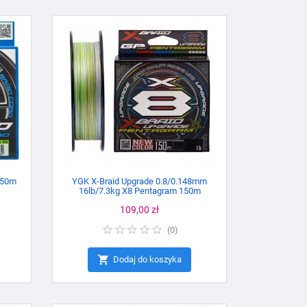
150m
YGK X-Braid Upgrade 0.8/0.148mm
16lb/7.3kg X8 Pentagram 150m
Cena
109,00 zł
(
0
)

Dodaj do koszyka