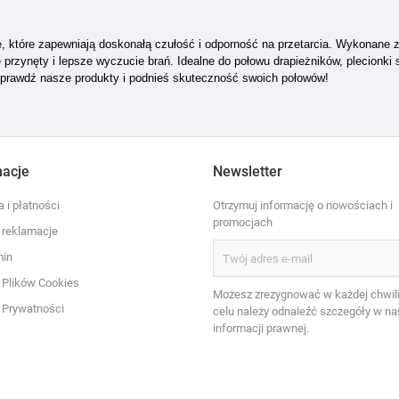
e, które zapewniają doskonałą czułość i odporność na przetarcia. Wykonane z
 przynęty i lepsze wyczucie brań. Idealne do połowu drapieżników, plecionki
Sprawdź nasze produkty i podnieś skuteczność swoich połowów!
macje
Newsletter
 i płatności
Otrzymuj informację o nowościach i
promocjach
i reklamacje
min
a Plików Cookies
Możesz zrezygnować w każdej chwili
a Prywatności
celu należy odnaleźć szczegóły w na
informacji prawnej.