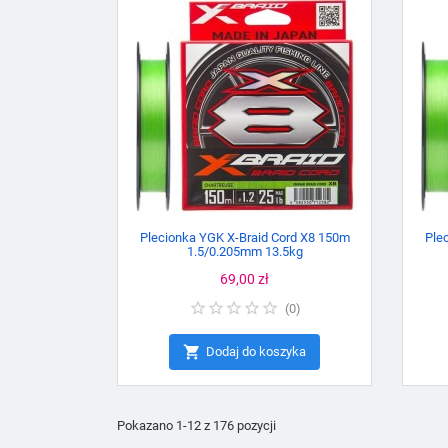
Plecionka YGK X-Braid Cord X8 150m
Ple
1.5/0.205mm 13.5kg
Cena
69,00 zł
(
0
)

Dodaj do koszyka
Pokazano 1-12 z 176 pozycji