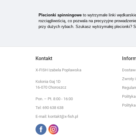
Plecionki spinningowe
to wytrzymałe linki wędkarski
rozciągliwością, co pozwala na precyzyjne prowadzenie
przy dużych rybach. Szukasz wytrzymałej plecionki? 
Kontakt
Infor
X-FISH Izabela Popławska
Dostawa
Zwroty 
Kolonia Gaj 1D
16-070 Choroszcz
Regula
Polityk
Pon. – Pt. 8:00 - 16:00
Polityk
Tel: 690 638 638
E-mail: kontakt@x-fish.pl