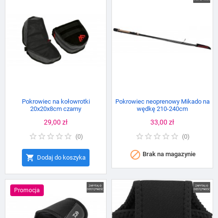
Pokrowiec na kołowrotki
Pokrowiec neoprenowy Mikado na
20x20x8cm czarny
wędkę 210-240cm
Cena
29,00 zł
Cena
33,00 zł
(
0
)
(
0
)

Brak na magazynie

Dodaj do koszyka
Promocja