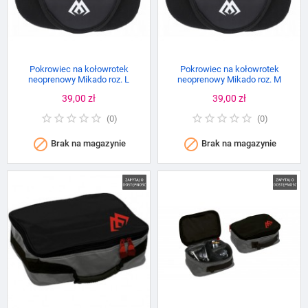
Pokrowiec na kołowrotek
Pokrowiec na kołowrotek
neoprenowy Mikado roz. L
neoprenowy Mikado roz. M
Cena
39,00 zł
Cena
39,00 zł
(
0
)
(
0
)


Brak na magazynie
Brak na magazynie