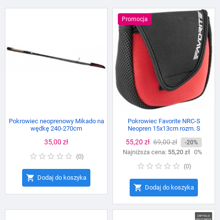
Promocja
Pokrowiec neoprenowy Mikado na
Pokrowiec Favorite NRC-S
wędkę 240-270cm
Neopren 15x13cm rozm. S
Cena
35,00 zł
Cena
55,20 zł
Cena
69,00 zł
-20%
Najniższa cena:
podstawowa
55,20 zł
0%
(
0
)
(
0
)

Dodaj do koszyka

Dodaj do koszyka