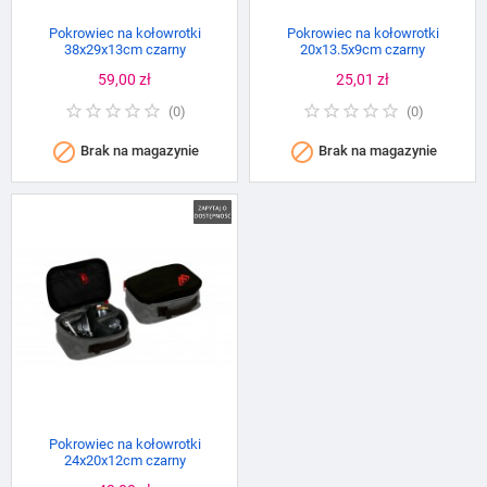
Pokrowiec na kołowrotki
Pokrowiec na kołowrotki
38x29x13cm czarny
20x13.5x9cm czarny
Cena
59,00 zł
Cena
25,01 zł
(
0
)
(
0
)


Brak na magazynie
Brak na magazynie
Pokrowiec na kołowrotki
24x20x12cm czarny