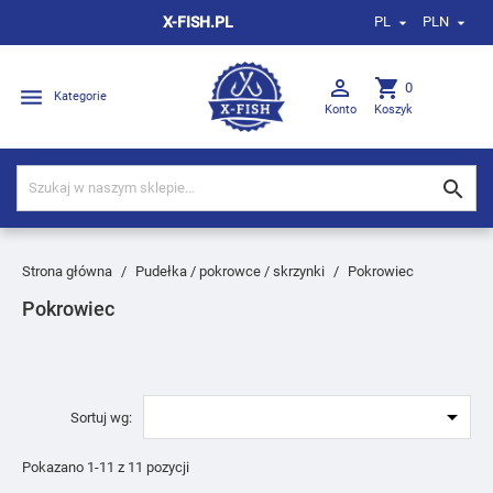
X-FISH.PL
PL
PLN



shopping_cart
0

Kategorie
Konto
Koszyk

Strona główna
Pudełka / pokrowce / skrzynki
Pokrowiec
Pokrowiec

Sortuj wg:
Pokazano 1-11 z 11 pozycji