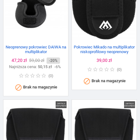
Neoprenowy pokrowiec DAIWA na
Pokrowiec Mikado na multiplikator
multiplikator
niskoprofilowy neoprenowy
Cena
47,20 zł
Cena
59,00 zł
Cena
39,00 zł
-20%
Najniższa cena:
podstawowa
50,15 zł
-6%
(
0
)
(
0
)

Brak na magazynie

Brak na magazynie