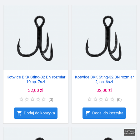
Kotwice BKK Sting-32 BN rozmiar
Kotwice BKK Sting-32 BN rozmiar
10 op. 7szt
2, op. 6szt
Cena
32,00 zł
Cena
32,00 zł
(
0
)
(
0
)


Dodaj do koszyka
Dodaj do koszyka