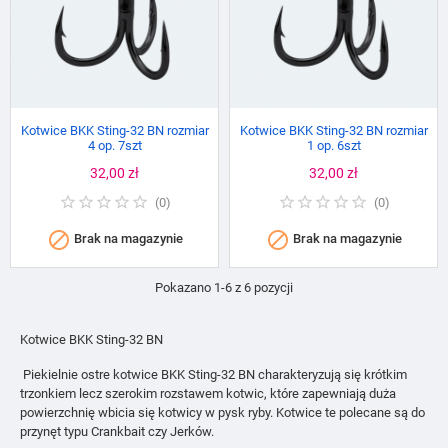
Kotwice BKK Sting-32 BN rozmiar
Kotwice BKK Sting-32 BN rozmiar
4 op. 7szt
1 op. 6szt
Cena
32,00 zł
Cena
32,00 zł
(
0
)
(
0
)


Brak na magazynie
Brak na magazynie
Pokazano 1-6 z 6 pozycji
Kotwice BKK Sting-32 BN
Piekielnie ostre kotwice BKK Sting-32 BN charakteryzują się krótkim
trzonkiem lecz szerokim rozstawem kotwic, które zapewniają duża
powierzchnię wbicia się kotwicy w pysk ryby. Kotwice te polecane są do
przynęt typu Crankbait czy Jerków.