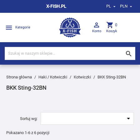
X-FISH.PL
PL
PLN



shopping_cart
0

Kategorie
Konto
Koszyk

Strona główna
Haki / Kotwiczki
Kotwiczki
BKK Sting-32BN
BKK Sting-32BN

Sortuj wg:
Pokazano 1-6 z 6 pozycji