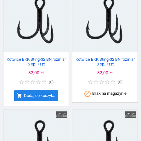
Kotwice BKK Sting-32 BN rozmiar
Kotwice BKK Sting-32 BN rozmiar
6 op. 7szt
8 op. 7szt
Cena
32,00 zł
Cena
32,00 zł
(
0
)
(
0
)

Brak na magazynie

Dodaj do koszyka