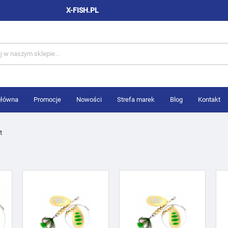
X-FISH.PL
główna
Promocje
Nowości
Strefa marek
Blog
Kontakt
t