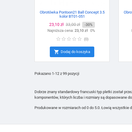
Obrotówka Pontoon21 Ball Concept 3.5
Obro
kolor BT01-051
Cena
23,10 zł
Cena
33,00 zł
-30%
Najniższa cena:
podstawowa
23,10 zł
0%
(
0
)

Dodaj do koszyka
Pokazano 1-12 z 99 pozycji
Dobrze znany standardowy francuski typ pletki został pr
komponentów, których liczba i rozmiary są dopasowane do 
Produkowane w rozmiarach od 0 do 5.0. Łowią wszystkie dr