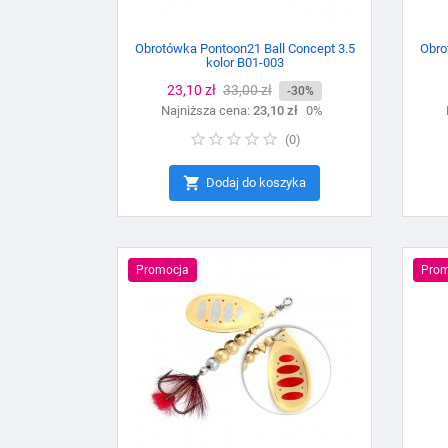
Obrotówka Pontoon21 Ball Concept 3.5
Obro
kolor B01-003
Cena
23,10 zł
Cena
33,00 zł
-30%
Najniższa cena:
podstawowa
23,10 zł
0%
(
0
)

Dodaj do koszyka
Promocja
Prom