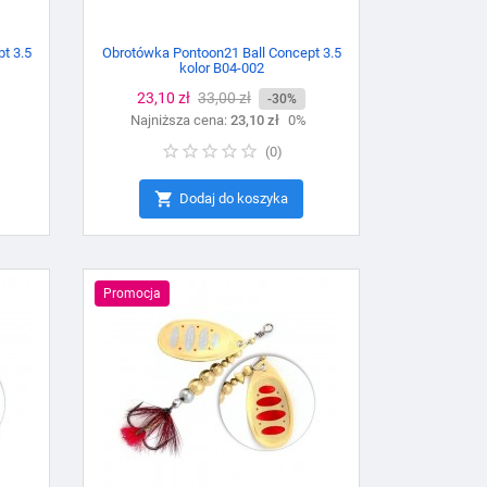
t 3.5
Obrotówka Pontoon21 Ball Concept 3.5
kolor B04-002
Cena
23,10 zł
Cena
33,00 zł
-30%
Najniższa cena:
podstawowa
23,10 zł
0%
(
0
)

Dodaj do koszyka
Promocja