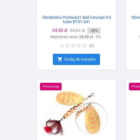
Obrotówka Pontoon21 Ball Concept 4.0
Obro
kolor BT01-041
Cena
24,50 zł
Cena
35,01 zł
-30%
Najniższa cena:
podstawowa
24,50 zł
0%
(
0
)

Dodaj do koszyka
Promocja
Prom