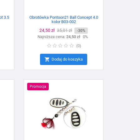
t 3.5
Obrotówka Pontoon21 Ball Concept 4.0
kolor B03-002
Cena
24,50 zł
Cena
35,01 zł
-30%
Najniższa cena:
podstawowa
24,50 zł
0%
(
0
)

Dodaj do koszyka
Promocja