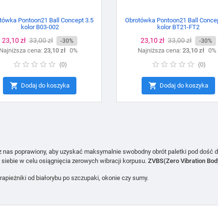
tówka Pontoon21 Ball Concept 3.5
Obrotówka Pontoon21 Ball Concep
kolor B03-002
kolor BT21-FT2
Cena
23,10 zł
Cena
33,00 zł
Cena
23,10 zł
Cena
33,00 zł
-30%
-30%
Najniższa cena:
podstawowa
23,10 zł
0%
Najniższa cena:
podstawowa
23,10 zł
0%
(
0
)
(
0
)


Dodaj do koszyka
Dodaj do koszyka
zez nas poprawiony, aby uzyskać maksymalnie swobodny obrót paletki pod dość 
siebie w celu osiągnięcia zerowych wibracji korpusu.
ZVBS(Zero Vibration Bo
apieżniki od białorybu po szczupaki, okonie czy sumy.