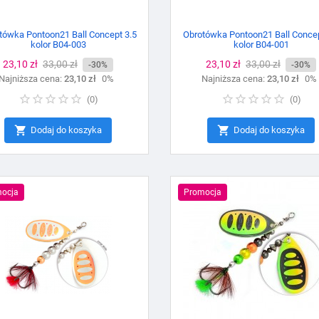
tówka Pontoon21 Ball Concept 3.5
Obrotówka Pontoon21 Ball Concep
kolor B04-003
kolor B04-001
Cena
23,10 zł
Cena
33,00 zł
Cena
23,10 zł
Cena
33,00 zł
-30%
-30%
Najniższa cena:
podstawowa
23,10 zł
0%
Najniższa cena:
podstawowa
23,10 zł
0%
(
0
)
(
0
)


Dodaj do koszyka
Dodaj do koszyka
ocja
Promocja