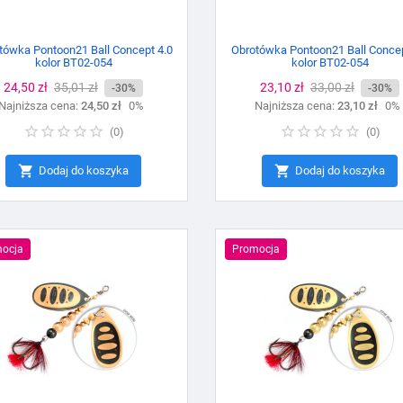
tówka Pontoon21 Ball Concept 4.0
Obrotówka Pontoon21 Ball Concep
kolor BT02-054
kolor BT02-054
Cena
24,50 zł
Cena
35,01 zł
Cena
23,10 zł
Cena
33,00 zł
-30%
-30%
Najniższa cena:
podstawowa
24,50 zł
0%
Najniższa cena:
podstawowa
23,10 zł
0%
(
0
)
(
0
)


Dodaj do koszyka
Dodaj do koszyka
ocja
Promocja