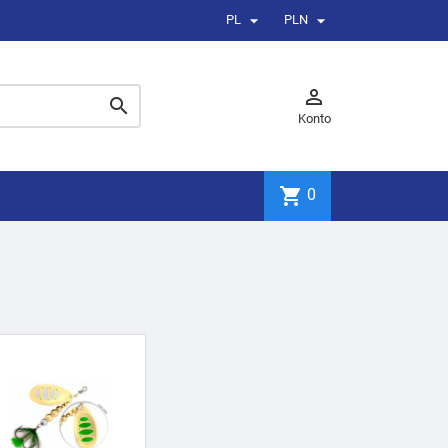


PL
PLN


Konto
shopping_cart
0