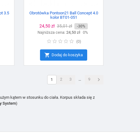
t 3.5
Obrotówka Pontoon21 Ball Concept 4.0
kolor BT01-051
Cena
24,50 zł
Cena
35,01 zł
-30%
Najniższa cena:
podstawowa
24,50 zł
0%
(
0
)

Dodaj do koszyka

2
3
…
9
1
dużym kątem w stosunku do ciała. Korpus składa się z
dy System
)