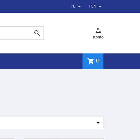


PL
PLN


Konto
shopping_cart
0
