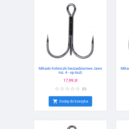
Mikado Kotwiczki bezzadziorowe Jaws
Mika
roz. 4 - op.6szt.
Cena
17,99 zł
(
0
)

Dodaj do koszyka