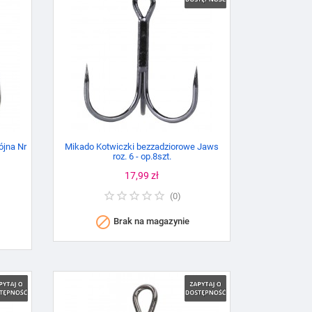
ójna Nr
Mikado Kotwiczki bezzadziorowe Jaws
roz. 6 - op.8szt.
Cena
17,99 zł
(
0
)

Brak na magazynie