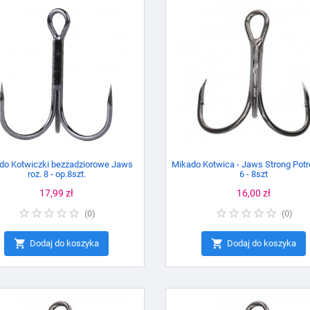
do Kotwiczki bezzadziorowe Jaws
Mikado Kotwica - Jaws Strong Potr
roz. 8 - op.8szt.
6 - 8szt
Cena
17,99 zł
Cena
16,00 zł
(
0
)
(
0
)


Dodaj do koszyka
Dodaj do koszyka