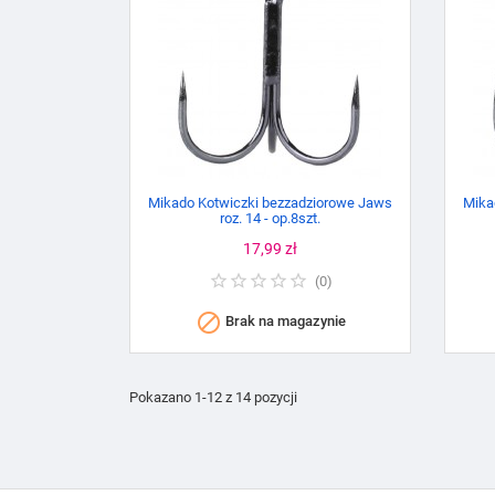
Mikado Kotwiczki bezzadziorowe Jaws
Mika
roz. 14 - op.8szt.
Cena
17,99 zł
(
0
)

Brak na magazynie
Pokazano 1-12 z 14 pozycji