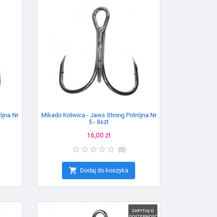
ójna Nr
Mikado Kotwica - Jaws Strong Potrójna Nr
5 - 8szt
Cena
16,00 zł
(
0
)

Dodaj do koszyka