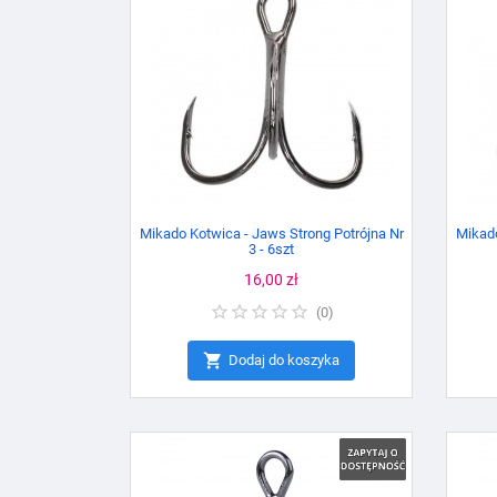
Mikado Kotwica - Jaws Strong Potrójna Nr
Mikado
3 - 6szt
Cena
16,00 zł
(
0
)

Dodaj do koszyka