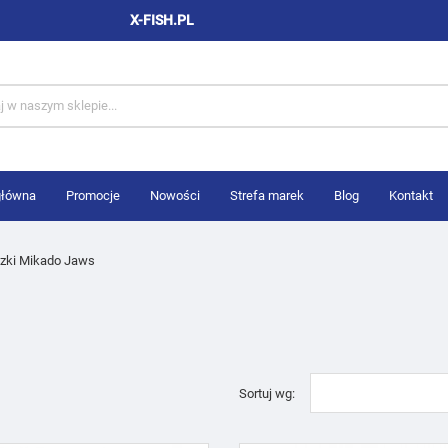
X-FISH.PL
główna
Promocje
Nowości
Strefa marek
Blog
Kontakt
zki Mikado Jaws
Sortuj wg: