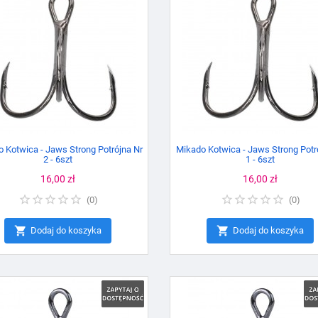
 Kotwica - Jaws Strong Potrójna Nr
Mikado Kotwica - Jaws Strong Potr
2 - 6szt
1 - 6szt
Cena
16,00 zł
Cena
16,00 zł
(
0
)
(
0
)


Dodaj do koszyka
Dodaj do koszyka