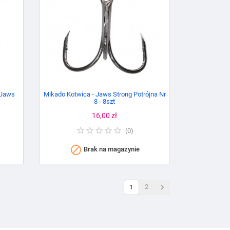
 Jaws
Mikado Kotwica - Jaws Strong Potrójna Nr
8 - 8szt
Cena
16,00 zł
(
0
)

Brak na magazynie

2
1