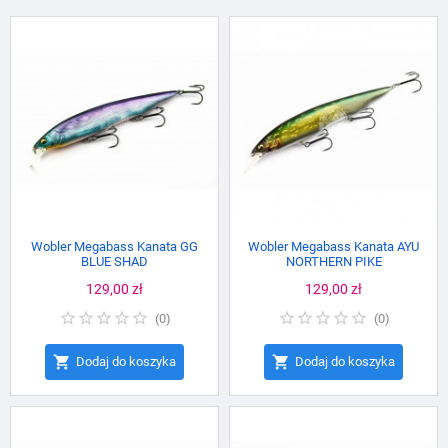
Wobler Megabass Kanata GG
Wobler Megabass Kanata AYU
BLUE SHAD
NORTHERN PIKE
Cena
129,00 zł
Cena
129,00 zł
(
0
)
(
0
)


Dodaj do koszyka
Dodaj do koszyka