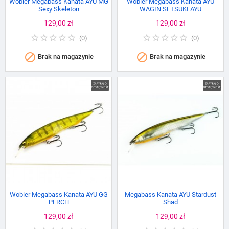
Wobler Megabass Kanata AYU MG
Wobler Megabass Kanata AYU
Sexy Skeleton
WAGIN SETSUKI AYU
Cena
129,00 zł
Cena
129,00 zł
(
0
)
(
0
)


Brak na magazynie
Brak na magazynie
Wobler Megabass Kanata AYU GG
Megabass Kanata AYU Stardust
PERCH
Shad
Cena
129,00 zł
Cena
129,00 zł