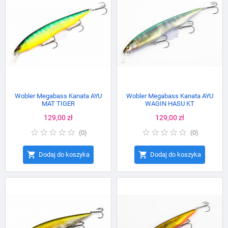
Wobler Megabass Kanata AYU
Wobler Megabass Kanata AYU
MAT TIGER
WAGIN HASU KT
Cena
129,00 zł
Cena
129,00 zł
(
0
)
(
0
)


Dodaj do koszyka
Dodaj do koszyka