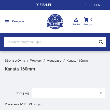
X-FISH.PL
PL
PLN



shopping_cart
0

Kategorie
Konto
Koszyk

Strona główna
Woblery
Megabass
Kanata 160mm
Kanata 160mm

Sortuj wg:
Pokazano 1-12 z 23 pozycji