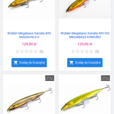
Wobler Megabass Kanata AYU
Wobler Megabass Kanata AYU GG
WAGIN NIJI II
MEGABASS KINKURO
Cena
129,00 zł
Cena
129,00 zł
(
0
)
(
0
)


Dodaj do koszyka
Dodaj do koszyka