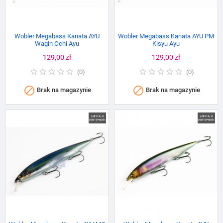
Wobler Megabass Kanata AYU
Wobler Megabass Kanata AYU PM
Wagin Ochi Ayu
Kisyu Ayu
Cena
129,00 zł
Cena
129,00 zł
(
0
)
(
0
)


Brak na magazynie
Brak na magazynie