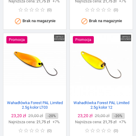
Najniższa cena:
podstawowa
21,75 zł
+7%
Najniższa cena:
podstawowa
21,75 zł
+7%
(
0
)
(
0
)


Brak na magazynie
Brak na magazynie
Promocja
Promocja
Wahadłówka Forest PAL Limited
Wahadłówka Forest PAL Limited
2.5g kolor LT03
2.5g kolor 12
Cena
23,20 zł
Cena
29,00 zł
Cena
23,20 zł
Cena
29,00 zł
-20%
-20%
Najniższa cena:
podstawowa
21,75 zł
+7%
Najniższa cena:
podstawowa
21,75 zł
+7%
(
0
)
(
0
)