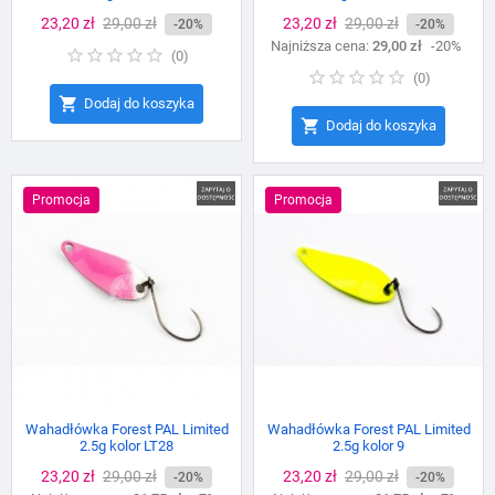
Cena
23,20 zł
Cena
29,00 zł
Cena
23,20 zł
Cena
29,00 zł
-20%
-20%
podstawowa
Najniższa cena:
podstawowa
29,00 zł
-20%
(
0
)
(
0
)

Dodaj do koszyka

Dodaj do koszyka
Promocja
Promocja
Wahadłówka Forest PAL Limited
Wahadłówka Forest PAL Limited
2.5g kolor LT28
2.5g kolor 9
Cena
23,20 zł
Cena
29,00 zł
Cena
23,20 zł
Cena
29,00 zł
-20%
-20%