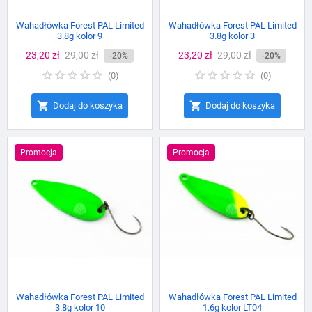
Wahadłówka Forest PAL Limited
Wahadłówka Forest PAL Limited
3.8g kolor 9
3.8g kolor 3
Cena
23,20 zł
Cena
29,00 zł
Cena
23,20 zł
Cena
29,00 zł
-20%
-20%
podstawowa
podstawowa
(
0
)
(
0
)


Dodaj do koszyka
Dodaj do koszyka
Promocja
Promocja
Wahadłówka Forest PAL Limited
Wahadłówka Forest PAL Limited
3.8g kolor 10
1.6g kolor LT04