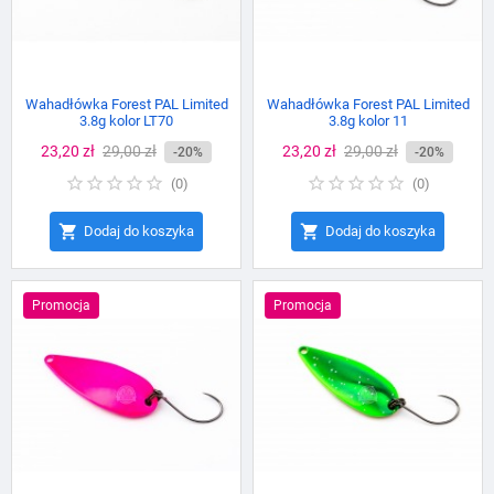
Wahadłówka Forest PAL Limited
Wahadłówka Forest PAL Limited
3.8g kolor LT70
3.8g kolor 11
Cena
23,20 zł
Cena
29,00 zł
Cena
23,20 zł
Cena
29,00 zł
-20%
-20%
podstawowa
podstawowa
(
0
)
(
0
)


Dodaj do koszyka
Dodaj do koszyka
Promocja
Promocja