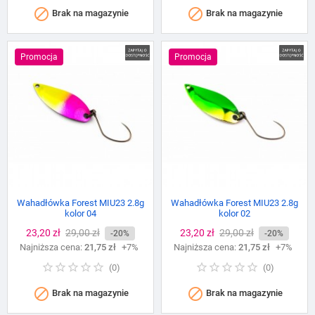


Brak na magazynie
Brak na magazynie
Promocja
Promocja
Wahadłówka Forest MIU23 2.8g
Wahadłówka Forest MIU23 2.8g
kolor 04
kolor 02
Cena
23,20 zł
Cena
29,00 zł
Cena
23,20 zł
Cena
29,00 zł
-20%
-20%
Najniższa cena:
podstawowa
21,75 zł
+7%
Najniższa cena:
podstawowa
21,75 zł
+7%
(
0
)
(
0
)


Brak na magazynie
Brak na magazynie