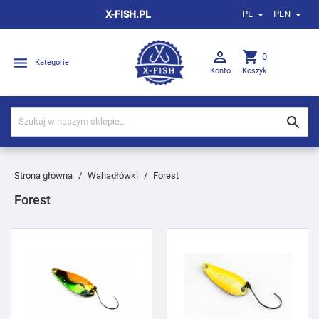
X-FISH.PL
PL
PLN



shopping_cart
0

Kategorie
Konto
Koszyk

Strona główna
Wahadłówki
Forest
Forest