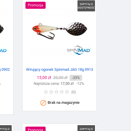
Promocja
g 0902
Wirujący ogonek Spinmad JAG 18g 0913
Cena
15,00 zł
Cena
20,00 zł
-25%
%
Najniższa cena:
podstawowa
17,00 zł
-12%
(
0
)

Brak na magazynie
Promocja