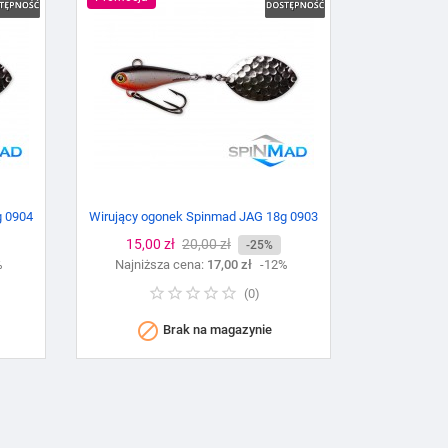
g 0904
Wirujący ogonek Spinmad JAG 18g 0903
Cena
15,00 zł
Cena
20,00 zł
-25%
%
Najniższa cena:
podstawowa
17,00 zł
-12%
(
0
)

Brak na magazynie