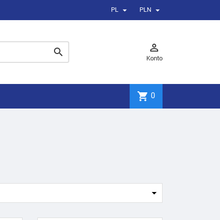


PL
PLN


Konto
shopping_cart
0
