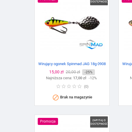
Wirujący ogonek Spinmad JAG 18g 0908
Wiruj
Cena
15,00 zł
Cena
20,00 zł
-25%
Najniższa cena:
podstawowa
17,00 zł
-12%
N
(
0
)

Brak na magazynie
Promocja