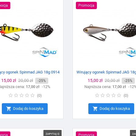
ocja
Promocja
ący ogonek Spinmad JAG 18g 0914
Wirujący ogonek Spinmad JAG 18
Cena
15,00 zł
Cena
20,00 zł
Cena
15,00 zł
Cena
20,00 zł
-25%
-25%
ajniższa cena:
podstawowa
17,00 zł
-12%
Najniższa cena:
podstawowa
17,00 zł
-12
(
0
)
(
0
)


Dodaj do koszyka
Dodaj do koszyka
ocja
Promocja