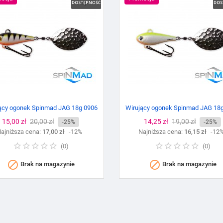
ący ogonek Spinmad JAG 18g 0906
Wirujący ogonek Spinmad JAG 18
Cena
15,00 zł
Cena
20,00 zł
Cena
14,25 zł
Cena
19,00 zł
-25%
-25%
ajniższa cena:
podstawowa
17,00 zł
-12%
Najniższa cena:
podstawowa
16,15 zł
-12
(
0
)
(
0
)


Brak na magazynie
Brak na magazynie