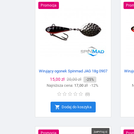
Promocja
Prom
Wirujący ogonek Spinmad JAG 18g 0907
Wiruj
Cena
15,00 zł
Cena
20,00 zł
-25%
Najniższa cena:
podstawowa
17,00 zł
-12%
N
(
0
)

Dodaj do koszyka
Promocja
Prom