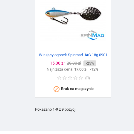
Wirujący ogonek Spinmad JAG 18g 0901
Cena
15,00 zł
Cena
20,00 zł
-25%
Najniższa cena:
podstawowa
17,00 zł
-12%
(
0
)

Brak na magazynie
Pokazano 1-9 z 9 pozycji