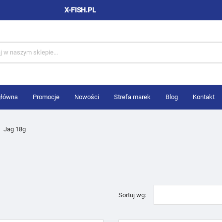
X-FISH.PL
główna
Promocje
Nowości
Strefa marek
Blog
Kontakt
Jag 18g
Sortuj wg: