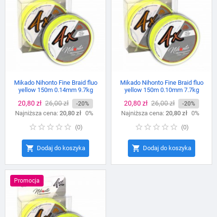
Mikado Nihonto Fine Braid fluo
Mikado Nihonto Fine Braid fluo
yellow 150m 0.14mm 9.7kg
yellow 150m 0.10mm 7.7kg
Cena
20,80 zł
Cena
26,00 zł
Cena
20,80 zł
Cena
26,00 zł
-20%
-20%
Najniższa cena:
podstawowa
20,80 zł
0%
Najniższa cena:
podstawowa
20,80 zł
0%
(
0
)
(
0
)


Dodaj do koszyka
Dodaj do koszyka
Promocja