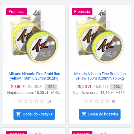
Promocja
Promocja
Mikado Nihonto Fine Braid fluo
Mikado Nihonto Fine Braid fluo
yellow 150m 0.23mm 20.2kg
yellow 150m 0.20mm 16.6kg
Cena
20,80 zł
Cena
26,00 zł
Cena
20,80 zł
Cena
26,00 zł
-20%
-20%
Najniższa cena:
podstawowa
18,20 zł
+14%
Najniższa cena:
podstawowa
18,20 zł
+14%
(
0
)
(
0
)


Dodaj do koszyka
Dodaj do koszyka