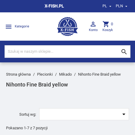
X-FISH.PL
PL
PLN



shopping_cart
0

Kategorie
Konto
Koszyk

Strona główna
Plecionki
Mikado
Nihonto Fine Braid yellow
Nihonto Fine Braid yellow

Sortuj wg:
Pokazano 1-7 z 7 pozycji