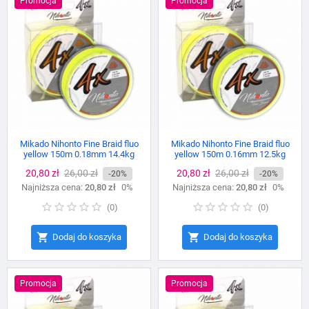
Promocja
Promocja
Mikado Nihonto Fine Braid fluo
Mikado Nihonto Fine Braid fluo
yellow 150m 0.18mm 14.4kg
yellow 150m 0.16mm 12.5kg
Cena
20,80 zł
Cena
26,00 zł
Cena
20,80 zł
Cena
26,00 zł
-20%
-20%
Najniższa cena:
podstawowa
20,80 zł
0%
Najniższa cena:
podstawowa
20,80 zł
0%
(
0
)
(
0
)


Dodaj do koszyka
Dodaj do koszyka
Promocja
Promocja