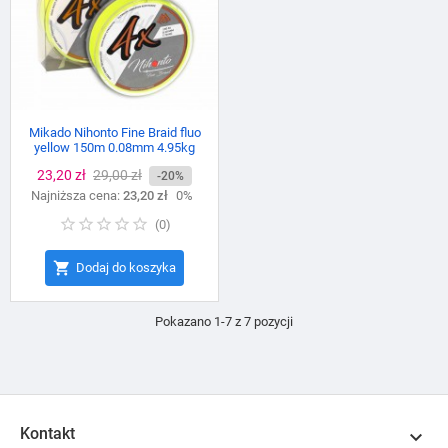
Mikado Nihonto Fine Braid fluo
yellow 150m 0.08mm 4.95kg
Cena
23,20 zł
Cena
29,00 zł
-20%
Najniższa cena:
podstawowa
23,20 zł
0%
(
0
)

Dodaj do koszyka
Pokazano 1-7 z 7 pozycji
Kontakt
