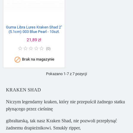
Guma Libra Lures Kraken Shad 2"
(5.1cm) 003 Blue Pearl - 10szt.
Cena
21,89 zł
(
0
)

Brak na magazynie
Pokazano 1-7 z 7 pozycji
KRAKEN SHAD
Niczym legendarny kraken, który nie przepuścił żadnego statku
płynącego przez cieśninę
gibraltarską, tak nasz Kraken Shad, nie pozwoli przepłynąć
żadnemu drapieżnikowi. Smukły ripper,