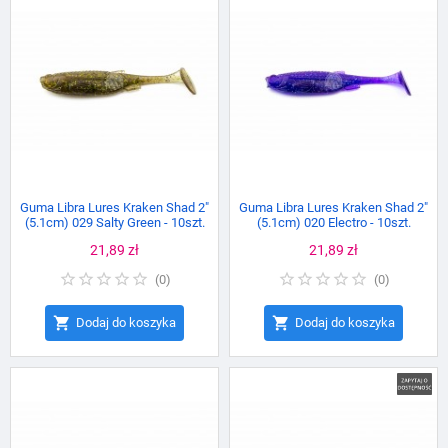
Guma Libra Lures Kraken Shad 2"
Guma Libra Lures Kraken Shad 2"
(5.1cm) 029 Salty Green - 10szt.
(5.1cm) 020 Electro - 10szt.
Cena
21,89 zł
Cena
21,89 zł
(
0
)
(
0
)


Dodaj do koszyka
Dodaj do koszyka