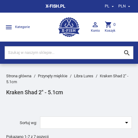
X-FISH.PL
PL
PLN



shopping_cart
0

Kategorie
Konto
Koszyk

Strona główna
Przynęty miękkie
Libra Lures
Kraken Shad 2" -
5.1cm
Kraken Shad 2" - 5.1cm

Sortuj wg:
Pokazano 1-7 z 7 pozycji