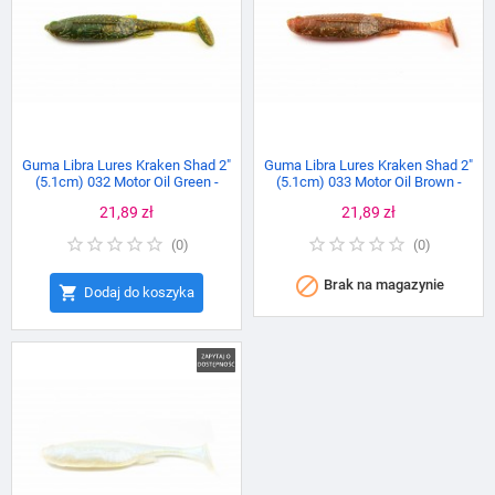
Guma Libra Lures Kraken Shad 2"
Guma Libra Lures Kraken Shad 2"
(5.1cm) 032 Motor Oil Green -
(5.1cm) 033 Motor Oil Brown -
10szt.
10szt.
Cena
21,89 zł
Cena
21,89 zł
(
0
)
(
0
)

Brak na magazynie

Dodaj do koszyka