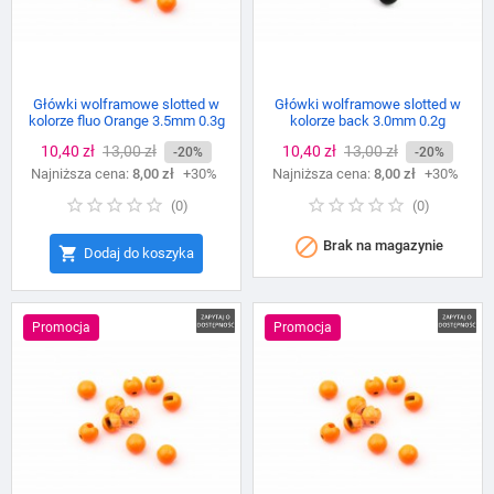
Główki wolframowe slotted w
Główki wolframowe slotted w
kolorze fluo Orange 3.5mm 0.3g
kolorze back 3.0mm 0.2g
Cena
10,40 zł
Cena
13,00 zł
Cena
10,40 zł
Cena
13,00 zł
-20%
-20%
Najniższa cena:
podstawowa
8,00 zł
+30%
Najniższa cena:
podstawowa
8,00 zł
+30%
(
0
)
(
0
)

Brak na magazynie

Dodaj do koszyka
Promocja
Promocja