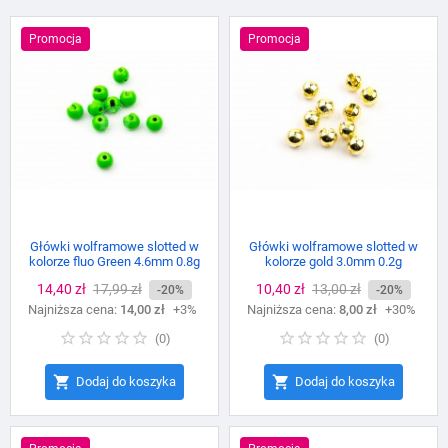
Promocja
Promocja
Główki wolframowe slotted w
Główki wolframowe slotted w
kolorze fluo Green 4.6mm 0.8g
kolorze gold 3.0mm 0.2g
Cena
14,40 zł
Cena
17,99 zł
Cena
10,40 zł
Cena
13,00 zł
-20%
-20%
Najniższa cena:
podstawowa
14,00 zł
+3%
Najniższa cena:
podstawowa
8,00 zł
+30%
(
0
)
(
0
)


Dodaj do koszyka
Dodaj do koszyka