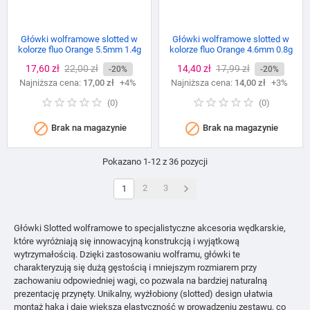
Główki wolframowe slotted w
Główki wolframowe slotted w
kolorze fluo Orange 5.5mm 1.4g
kolorze fluo Orange 4.6mm 0.8g
Cena
17,60 zł
Cena
22,00 zł
Cena
14,40 zł
Cena
17,99 zł
-20%
-20%
Najniższa cena:
podstawowa
17,00 zł
+4%
Najniższa cena:
podstawowa
14,00 zł
+3%
(
0
)
(
0
)


Brak na magazynie
Brak na magazynie
Pokazano 1-12 z 36 pozycji

2
3
1
Główki Slotted wolframowe to specjalistyczne akcesoria wędkarskie,
które wyróżniają się innowacyjną konstrukcją i wyjątkową
wytrzymałością. Dzięki zastosowaniu wolframu, główki te
charakteryzują się dużą gęstością i mniejszym rozmiarem przy
zachowaniu odpowiedniej wagi, co pozwala na bardziej naturalną
prezentację przynęty. Unikalny, wyżłobiony (slotted) design ułatwia
montaż haka i daje większą elastyczność w prowadzeniu zestawu, co