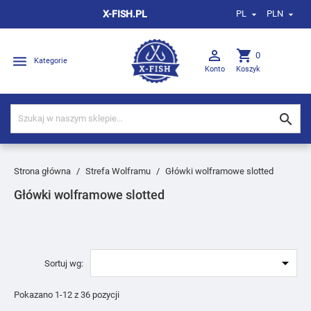
X-FISH.PL
PL
PLN



shopping_cart
0

Kategorie
Konto
Koszyk

Strona główna
Strefa Wolframu
Główki wolframowe slotted
Główki wolframowe slotted

Sortuj wg:
Pokazano 1-12 z 36 pozycji