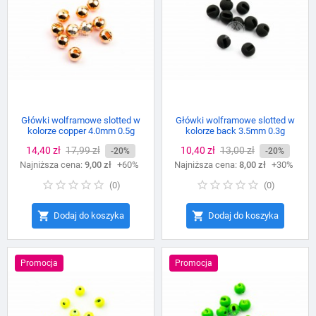
Główki wolframowe slotted w
Główki wolframowe slotted w
kolorze copper 4.0mm 0.5g
kolorze back 3.5mm 0.3g
Cena
14,40 zł
Cena
17,99 zł
Cena
10,40 zł
Cena
13,00 zł
-20%
-20%
Najniższa cena:
podstawowa
9,00 zł
+60%
Najniższa cena:
podstawowa
8,00 zł
+30%
(
0
)
(
0
)


Dodaj do koszyka
Dodaj do koszyka
Promocja
Promocja