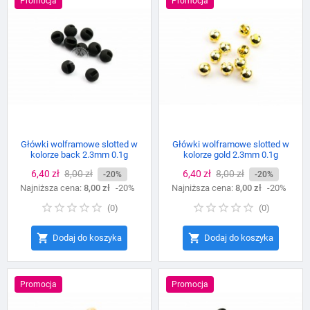
Promocja
Promocja
Główki wolframowe slotted w
Główki wolframowe slotted w
kolorze back 2.3mm 0.1g
kolorze gold 2.3mm 0.1g
Cena
6,40 zł
Cena
8,00 zł
Cena
6,40 zł
Cena
8,00 zł
-20%
-20%
Najniższa cena:
podstawowa
8,00 zł
-20%
Najniższa cena:
podstawowa
8,00 zł
-20%
(
0
)
(
0
)


Dodaj do koszyka
Dodaj do koszyka
Promocja
Promocja