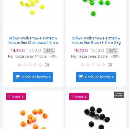
Główki wolframowe slotted w
Główki wolframowe slotted w
kolorze fluo Chartreuse 4.6mm
kolorze fluo Green 3.5mm 0.3g
0.8g
Cena
14,40 zł
Cena
17,99 zł
Cena
10,40 zł
Cena
13,00 zł
-20%
-20%
Najniższa cena:
podstawowa
14,00 zł
+3%
Najniższa cena:
podstawowa
8,00 zł
+30%
(
0
)
(
0
)


Dodaj do koszyka
Dodaj do koszyka
Promocja
Promocja