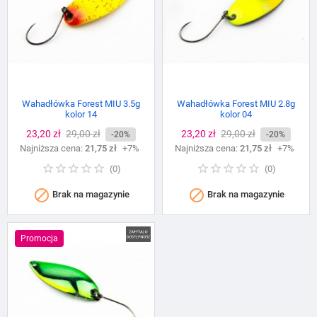
Wahadłówka Forest MIU 3.5g
Wahadłówka Forest MIU 2.8g
kolor 14
kolor 04
Cena
23,20 zł
Cena
29,00 zł
Cena
23,20 zł
Cena
29,00 zł
-20%
-20%
Najniższa cena:
podstawowa
21,75 zł
+7%
Najniższa cena:
podstawowa
21,75 zł
+7%
(
0
)
(
0
)


Brak na magazynie
Brak na magazynie
Promocja