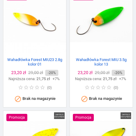
Wahadłówka Forest MIU23 2.8g
Wahadłówka Forest MIU 3.5g
kolor 01
kolor 13
Cena
23,20 zł
Cena
29,00 zł
Cena
23,20 zł
Cena
29,00 zł
-20%
-20%
Najniższa cena:
podstawowa
21,75 zł
+7%
Najniższa cena:
podstawowa
21,75 zł
+7%
(
0
)
(
0
)


Brak na magazynie
Brak na magazynie
Promocja
Promocja