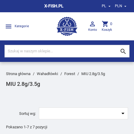
X-FISH.PL
PL
PLN



shopping_cart
0

Kategorie
Konto
Koszyk

Strona główna
Wahadłówki
Forest
MIU 2.8g/3.5g
MIU 2.8g/3.5g

Sortuj wg:
Pokazano 1-7 z 7 pozycji