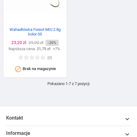
Wahadłówka Forest MIU 2.8g
kolor 05
Cena
23,20 zł
Cena
29,00 zł
-20%
Najniższa cena:
podstawowa
21,75 zł
+7%
(
0
)

Brak na magazynie
Pokazano 1-7 z 7 pozycji
Kontakt

Informacje
