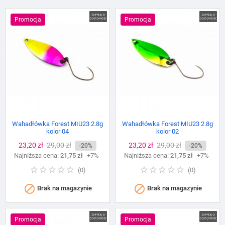
Promocja
Promocja
Wahadłówka Forest MIU23 2.8g
Wahadłówka Forest MIU23 2.8g
kolor 04
kolor 02
Cena
23,20 zł
Cena
29,00 zł
Cena
23,20 zł
Cena
29,00 zł
-20%
-20%
Najniższa cena:
podstawowa
21,75 zł
+7%
Najniższa cena:
podstawowa
21,75 zł
+7%
(
0
)
(
0
)


Brak na magazynie
Brak na magazynie
Promocja
Promocja