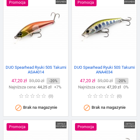
Promocja
Promocja
DUO Spearhead Ryuki 50S Takumi
DUO Spearhead Ryuki 50S Takumi
ASA4014
ANA4034
Cena
47,20 zł
Cena
59,00 zł
Cena
47,20 zł
Cena
59,00 zł
-20%
-20%
Najniższa cena:
podstawowa
44,25 zł
+7%
Najniższa cena:
podstawowa
47,20 zł
0%
(
0
)
(
0
)


Brak na magazynie
Brak na magazynie
Promocja
Promocja