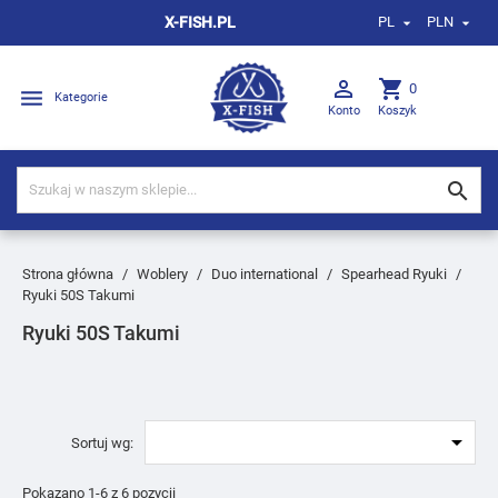
X-FISH.PL
PL
PLN



shopping_cart
0

Kategorie
Konto
Koszyk

Strona główna
Woblery
Duo international
Spearhead Ryuki
Ryuki 50S Takumi
Ryuki 50S Takumi

Sortuj wg:
Pokazano 1-6 z 6 pozycji