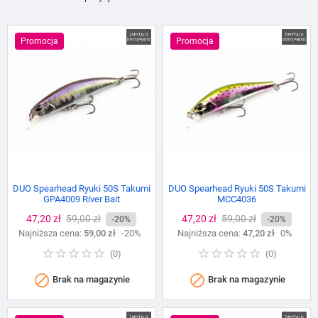
Promocja
Promocja
DUO Spearhead Ryuki 50S Takumi
DUO Spearhead Ryuki 50S Takumi
GPA4009 River Bait
MCC4036
Cena
47,20 zł
Cena
59,00 zł
Cena
47,20 zł
Cena
59,00 zł
-20%
-20%
Najniższa cena:
podstawowa
59,00 zł
-20%
Najniższa cena:
podstawowa
47,20 zł
0%
(
0
)
(
0
)


Brak na magazynie
Brak na magazynie