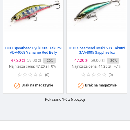
DUO Spearhead Ryuki 50S Takumi
DUO Spearhead Ryuki 50S Takumi
ADA4068 Yamame Red Belly
GAA4005 Sapphire lux
Cena
47,20 zł
Cena
59,00 zł
Cena
47,20 zł
Cena
59,00 zł
-20%
-20%
Najniższa cena:
podstawowa
47,20 zł
0%
Najniższa cena:
podstawowa
44,25 zł
+7%
(
0
)
(
0
)


Brak na magazynie
Brak na magazynie
Pokazano 1-6 z 6 pozycji