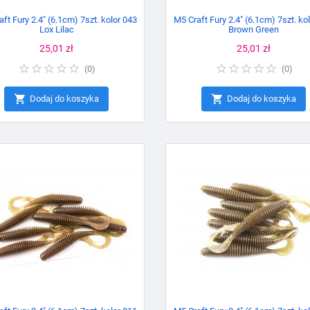
ft Fury 2.4" (6.1cm) 7szt. kolor 043
M5 Craft Fury 2.4" (6.1cm) 7szt. ko
Lox Lilac
Brown Green
Cena
25,01 zł
Cena
25,01 zł
(
0
)
(
0
)


Dodaj do koszyka
Dodaj do koszyka