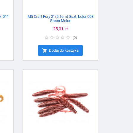
or 011
M5 Craft Fury 2" (5.1cm) 8szt. kolor 003
Green Melon
Cena
25,01 zł
(
0
)

Dodaj do koszyka