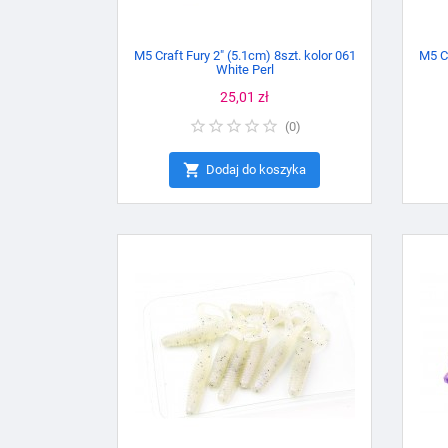
M5 Craft Fury 2" (5.1cm) 8szt. kolor 061
M5 Cr
White Perl
Cena
25,01 zł
(
0
)

Dodaj do koszyka