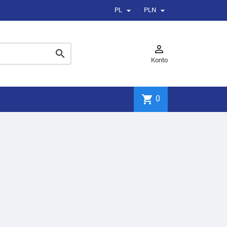


PL
PLN


Konto
shopping_cart
0