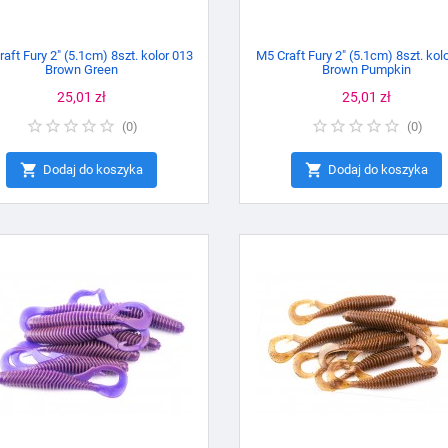
aft Fury 2" (5.1cm) 8szt. kolor 013
M5 Craft Fury 2" (5.1cm) 8szt. kol
Brown Green
Brown Pumpkin
Cena
25,01 zł
Cena
25,01 zł
(
0
)
(
0
)


Dodaj do koszyka
Dodaj do koszyka