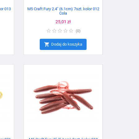
lor 013
M5 Craft Fury 2.4" (6.1cm) 7szt. kolor 012
Cola
Cena
25,01 zł
(
0
)

Dodaj do koszyka