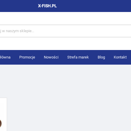
X-FISH.PL
główna
Promocje
Nowości
Strefa marek
Blog
Kontakt