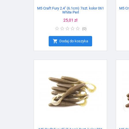
M5 Craft Fury 2.4" (6.1cm) 7szt. kolor 061
M5 Cra
White Perl
Cena
25,01 zł
(
0
)

Dodaj do koszyka