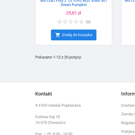
M5 Craft Fury 2" (5.1cm) 8szt. kolor 001
M5 Cra
Green Pumpkin
Cena
25,01 zł
(
0
)

Dodaj do koszyka
Pokazano 1-12 z 20 pozycji
Kontakt
Infor
X-FISH Izabela Popławska
Dostawa
Zwroty 
Kolonia Gaj 1D
16-070 Choroszcz
Regula
Polityk
Pon. – Pt. 8:00 - 16:00