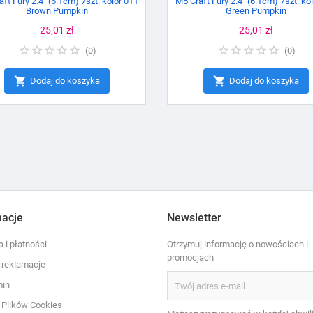
ft Fury 2.4" (6.1cm) 7szt. kolor 011
M5 Craft Fury 2.4" (6.1cm) 7szt. ko
Brown Pumpkin
Green Pumpkin
Cena
25,01 zł
Cena
25,01 zł
(
0
)
(
0
)


Dodaj do koszyka
Dodaj do koszyka
macje
Newsletter
 i płatności
Otrzymuj informację o nowościach i
promocjach
i reklamacje
min
a Plików Cookies