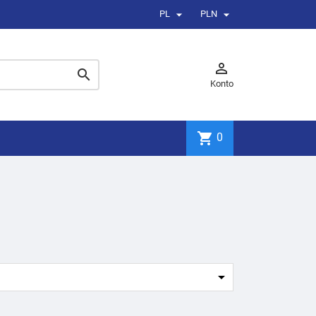


PL
PLN


Konto
shopping_cart
0
