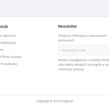
macje
Newsletter
 i płatności
Otrzymuj informację o nowościach i
promocjach
i reklamacje
min
a Plików Cookies
Możesz zrezygnować w każdej chwili
a Prywatności
celu należy odnaleźć szczegóły w na
informacji prawnej.
Copyright © 2019 Gogler.pl