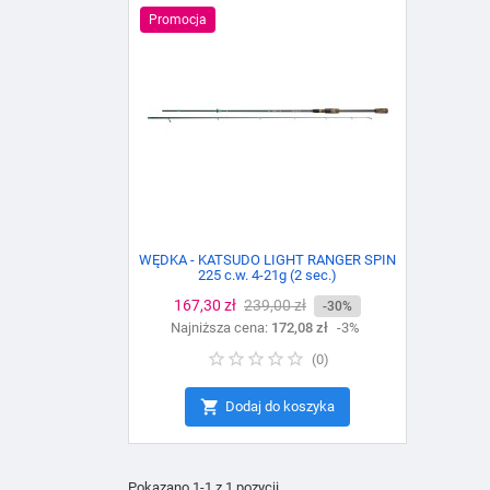
Promocja
WĘDKA - KATSUDO LIGHT RANGER SPIN
225 c.w. 4-21g (2 sec.)
Cena
167,30 zł
Cena
239,00 zł
-30%
Najniższa cena:
podstawowa
172,08 zł
-3%
(
0
)

Dodaj do koszyka
Pokazano 1-1 z 1 pozycji