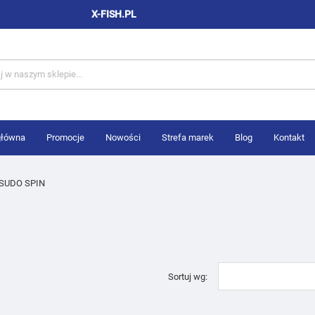
X-FISH.PL
główna
Promocje
Nowości
Strefa marek
Blog
Kontakt
SUDO SPIN
Sortuj wg: