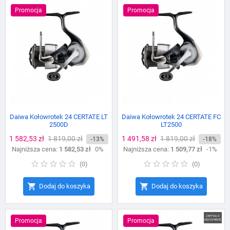
Promocja
Promocja
Daiwa Kołowrotek 24 CERTATE LT
Daiwa Kołowrotek 24 CERTATE FC
2500D
LT2500
Cena
1 582,53 zł
Cena
1 819,00 zł
Cena
1 491,58 zł
Cena
1 819,00 zł
-13%
-18%
Najniższa cena:
podstawowa
1 582,53 zł
0%
Najniższa cena:
podstawowa
1 509,77 zł
-1%
(
0
)
(
0
)


Dodaj do koszyka
Dodaj do koszyka
Promocja
Promocja