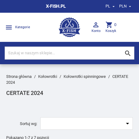
X-FISH.PL
PL
PLN



shopping_cart
0

Kategorie
Konto
Koszyk

Strona główna
Kołowrotki
Kołowrotki spinningowe
CERTATE
2024
CERTATE 2024

Sortuj wg:
Pokazano 1-7 z 7 pozycji