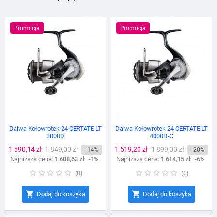
Promocja
Promocja
Daiwa Kołowrotek 24 CERTATE LT
Daiwa Kołowrotek 24 CERTATE LT
3000D
4000D-C
Cena
1 590,14 zł
Cena
1 849,00 zł
Cena
1 519,20 zł
Cena
1 899,00 zł
-14%
-20%
Najniższa cena:
podstawowa
1 608,63 zł
-1%
Najniższa cena:
podstawowa
1 614,15 zł
-6%
(
0
)
(
0
)


Dodaj do koszyka
Dodaj do koszyka