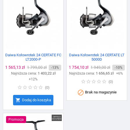
Daiwa Kołowrotek 24 CERTATE FC
Daiwa Kołowrotek 24 CERTATE LT
LT2000-P
5000D
Cena
1 565,13 zł
Cena
1 799,00 zł
Cena
1 754,10 zł
Cena
1 949,00 zł
-13%
-10%
Najniższa cena:
podstawowa
1 403,22 zł
Najniższa cena:
podstawowa
1 656,65 zł
+6%
+12%
(
0
)
(
0
)

Brak na magazynie

Dodaj do koszyka
Promocja