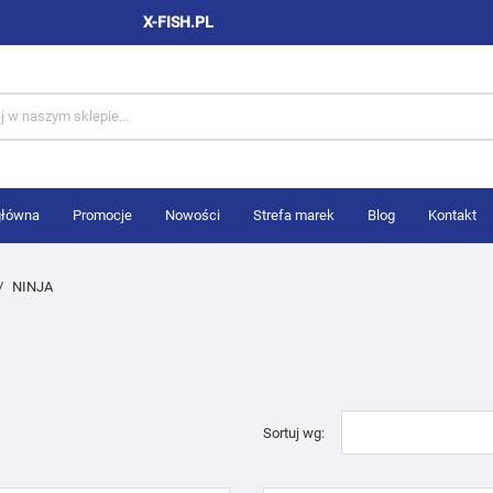
X-FISH.PL
główna
Promocje
Nowości
Strefa marek
Blog
Kontakt
NINJA
Sortuj wg: