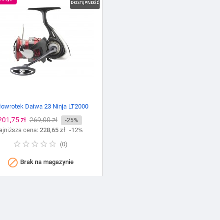
łowrotek Daiwa 23 Ninja LT2000
Cena
201,75 zł
Cena
269,00 zł
-25%
ajniższa cena:
podstawowa
228,65 zł
-12%
(
0
)

Brak na magazynie