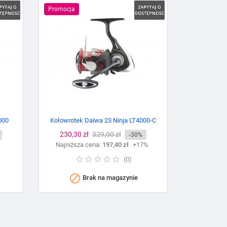
Promocja
000
Kołowrotek Daiwa 23 Ninja LT4000-C
Cena
230,30 zł
Cena
329,00 zł
-30%
%
Najniższa cena:
podstawowa
197,40 zł
+17%
(
0
)

Brak na magazynie