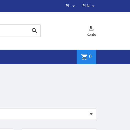


PL
PLN


Konto
shopping_cart
0
