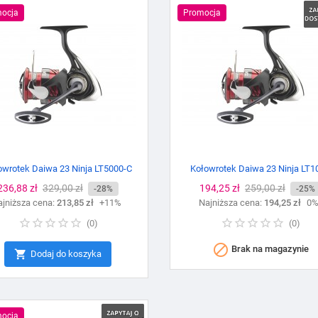
ocja
Promocja
owrotek Daiwa 23 Ninja LT5000-C
Kołowrotek Daiwa 23 Ninja LT1
Cena
236,88 zł
Cena
329,00 zł
Cena
194,25 zł
Cena
259,00 zł
-28%
-25%
jniższa cena:
podstawowa
213,85 zł
+11%
Najniższa cena:
podstawowa
194,25 zł
0
(
0
)
(
0
)

Brak na magazynie

Dodaj do koszyka
ocja