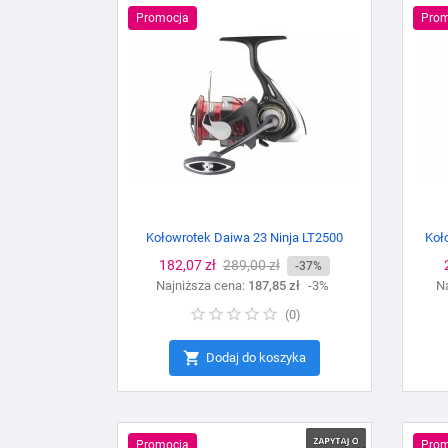
Promocja
Prom
Kołowrotek Daiwa 23 Ninja LT2500
Koł
Cena
182,07 zł
Cena
289,00 zł
-37%
Najniższa cena:
podstawowa
187,85 zł
-3%
Na
(
0
)

Dodaj do koszyka
Promocja
Prom