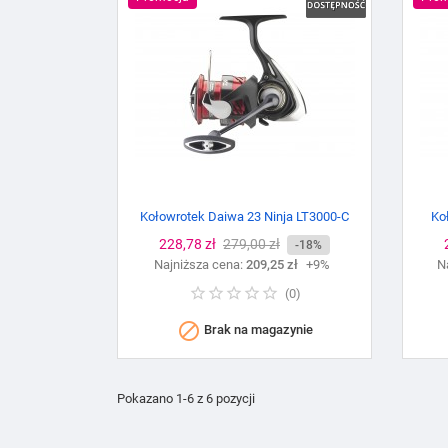
Kołowrotek Daiwa 23 Ninja LT3000-C
Ko
Cena
228,78 zł
Cena
279,00 zł
-18%
Najniższa cena:
podstawowa
209,25 zł
+9%
N
(
0
)

Brak na magazynie
Pokazano 1-6 z 6 pozycji