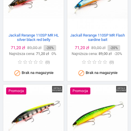
Jackall Rerange 110SP MR HL
Jackall Rerange 110SP MR Flash
silver black red belly
sardine bait
Cena
71,20 zł
Cena
89,00 zł
Cena
71,20 zł
Cena
89,00 zł
-20%
-20%
Najniższa cena:
podstawowa
71,20 zł
0%
Najniższa cena:
podstawowa
89,00 zł
-20%
(
0
)
(
0
)


Brak na magazynie
Brak na magazynie
Promocja
Promocja