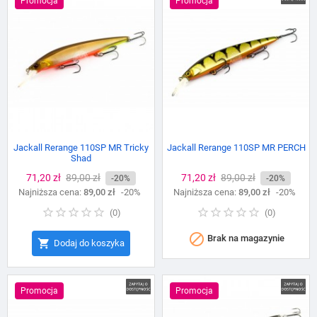
Promocja
Promocja
Jackall Rerange 110SP MR Tricky
Jackall Rerange 110SP MR PERCH
Shad
Cena
71,20 zł
Cena
89,00 zł
Cena
71,20 zł
Cena
89,00 zł
-20%
-20%
Najniższa cena:
podstawowa
89,00 zł
-20%
Najniższa cena:
podstawowa
89,00 zł
-20%
(
0
)
(
0
)

Brak na magazynie

Dodaj do koszyka
Promocja
Promocja