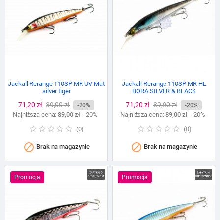
Jackall Rerange 110SP MR UV Mat
Jackall Rerange 110SP MR HL
silver tiger
BORA SILVER & BLACK
Cena
71,20 zł
Cena
89,00 zł
Cena
71,20 zł
Cena
89,00 zł
-20%
-20%
Najniższa cena:
podstawowa
89,00 zł
-20%
Najniższa cena:
podstawowa
89,00 zł
-20%
(
0
)
(
0
)


Brak na magazynie
Brak na magazynie
Promocja
Promocja