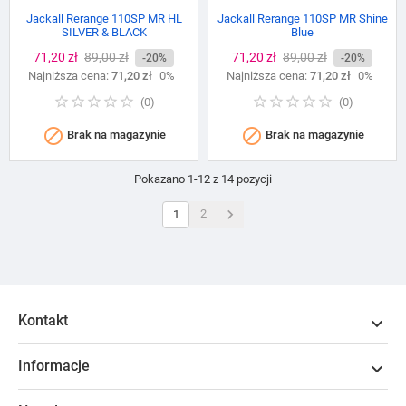
Jackall Rerange 110SP MR HL
Jackall Rerange 110SP MR Shine
SILVER & BLACK
Blue
Cena
71,20 zł
Cena
89,00 zł
Cena
71,20 zł
Cena
89,00 zł
-20%
-20%
Najniższa cena:
podstawowa
71,20 zł
0%
Najniższa cena:
podstawowa
71,20 zł
0%
(
0
)
(
0
)


Brak na magazynie
Brak na magazynie
Pokazano 1-12 z 14 pozycji

2
1
Kontakt

Informacje
