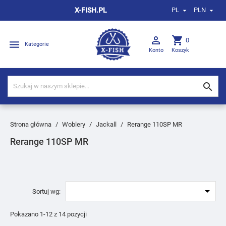
X-FISH.PL
PL
PLN



shopping_cart
0

Kategorie
Konto
Koszyk

Strona główna
Woblery
Jackall
Rerange 110SP MR
Rerange 110SP MR

Sortuj wg:
Pokazano 1-12 z 14 pozycji