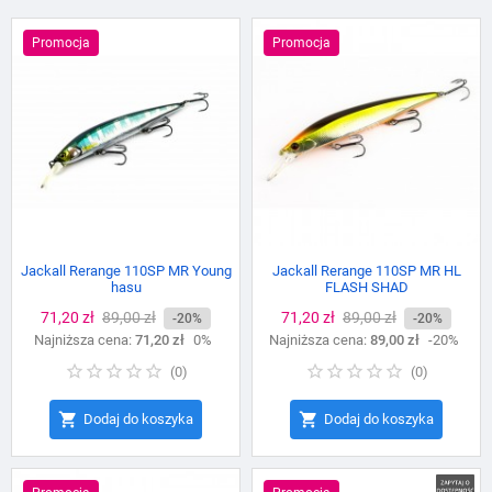
Promocja
Promocja
Jackall Rerange 110SP MR Young
Jackall Rerange 110SP MR HL
hasu
FLASH SHAD
Cena
71,20 zł
Cena
89,00 zł
Cena
71,20 zł
Cena
89,00 zł
-20%
-20%
Najniższa cena:
podstawowa
71,20 zł
0%
Najniższa cena:
podstawowa
89,00 zł
-20%
(
0
)
(
0
)


Dodaj do koszyka
Dodaj do koszyka