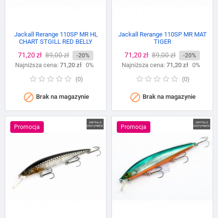
Jackall Rerange 110SP MR HL
Jackall Rerange 110SP MR MAT
CHART STGILL RED BELLY
TIGER
Cena
71,20 zł
Cena
89,00 zł
Cena
71,20 zł
Cena
89,00 zł
-20%
-20%
Najniższa cena:
podstawowa
71,20 zł
0%
Najniższa cena:
podstawowa
71,20 zł
0%
(
0
)
(
0
)


Brak na magazynie
Brak na magazynie
Promocja
Promocja