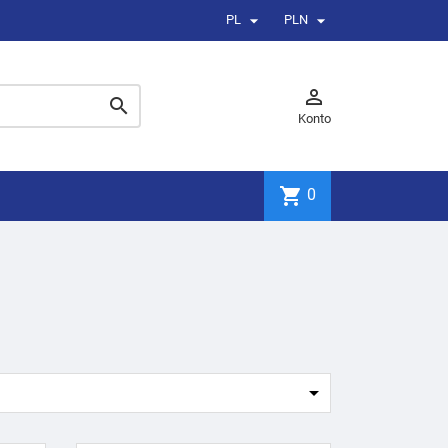


PL
PLN


Konto
shopping_cart
0
