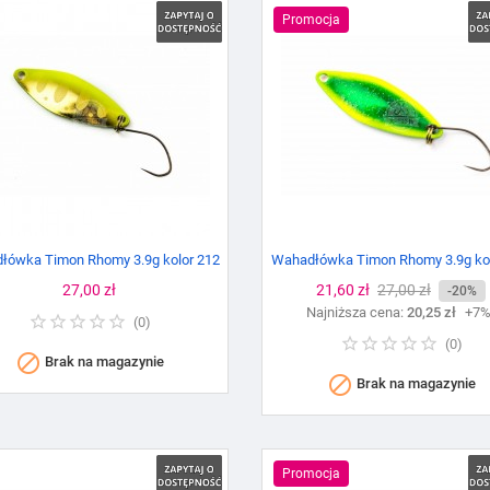
Promocja
łówka Timon Rhomy 3.9g kolor 212
Wahadłówka Timon Rhomy 3.9g kol
Cena
27,00 zł
Cena
21,60 zł
Cena
27,00 zł
-20%
Najniższa cena:
podstawowa
20,25 zł
+7
(
0
)
(
0
)

Brak na magazynie

Brak na magazynie
Promocja