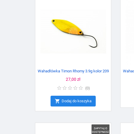
Wahadłówka Timon Rhomy 3.9g kolor 209
Wahad
Cena
27,00 zł
(
0
)

Dodaj do koszyka