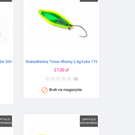
or 209
Wahadłówka Timon Rhomy 2.4g kolor 175
Cena
27,00 zł
%
(
0
)

Brak na magazynie