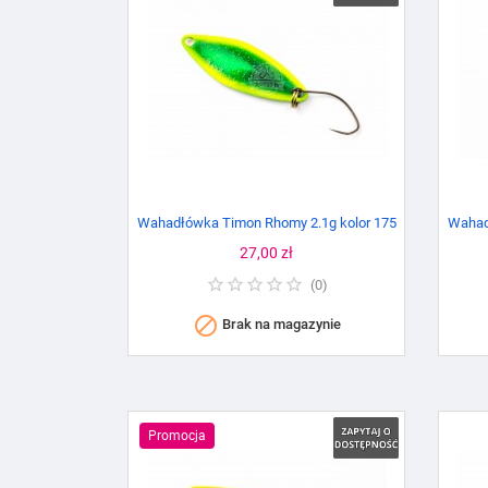
Wahadłówka Timon Rhomy 2.1g kolor 175
Wahad
Cena
27,00 zł
(
0
)

Brak na magazynie
Promocja