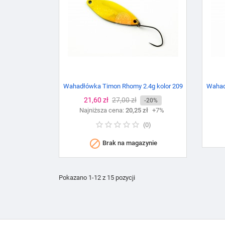
Wahadłówka Timon Rhomy 2.4g kolor 209
Wahad
Cena
21,60 zł
Cena
27,00 zł
-20%
Najniższa cena:
podstawowa
20,25 zł
+7%
(
0
)

Brak na magazynie
Pokazano 1-12 z 15 pozycji