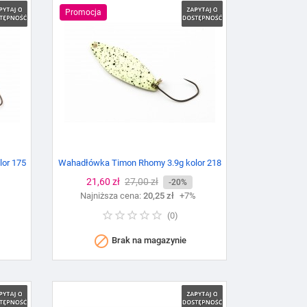
Promocja
or 175
Wahadłówka Timon Rhomy 3.9g kolor 218
Cena
21,60 zł
Cena
27,00 zł
-20%
%
Najniższa cena:
podstawowa
20,25 zł
+7%
(
0
)

Brak na magazynie