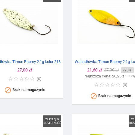
łówka Timon Rhomy 2.1g kolor 218
Wahadłówka Timon Rhomy 2.1g kol
Cena
27,00 zł
Cena
21,60 zł
Cena
27,00 zł
-20%
Najniższa cena:
podstawowa
20,25 zł
+7
(
0
)
(
0
)

Brak na magazynie

Brak na magazynie