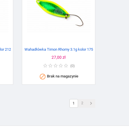
or 212
Wahadłówka Timon Rhomy 3.1g kolor 175
Cena
27,00 zł
(
0
)

Brak na magazynie

2
1