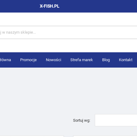
X-FISH.PL
główna
Promocje
Nowości
Strefa marek
Blog
Kontakt
Sortuj wg: