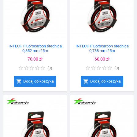
INTECH Fluorocarbon średnica
INTECH Fluorocarbon średnica
0,852 mm 25m
0,738 mm 25m
Cena
70,00 zł
Cena
60,00 zł
(
0
)
(
0
)


Dodaj do koszyka
Dodaj do koszyka