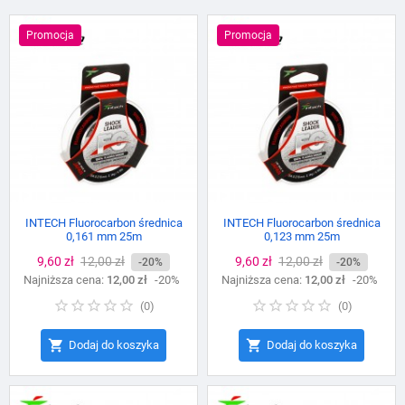
Promocja
Promocja
INTECH Fluorocarbon średnica
INTECH Fluorocarbon średnica
0,161 mm 25m
0,123 mm 25m
Cena
9,60 zł
Cena
12,00 zł
Cena
9,60 zł
Cena
12,00 zł
-20%
-20%
Najniższa cena:
podstawowa
12,00 zł
-20%
Najniższa cena:
podstawowa
12,00 zł
-20%
(
0
)
(
0
)


Dodaj do koszyka
Dodaj do koszyka