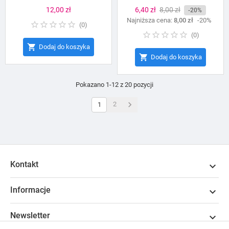
Cena
12,00 zł
Cena
6,40 zł
Cena
8,00 zł
-20%
Najniższa cena:
podstawowa
8,00 zł
-20%
(
0
)
(
0
)

Dodaj do koszyka

Dodaj do koszyka
Pokazano 1-12 z 20 pozycji

2
1
Kontakt

Informacje

Newsletter
