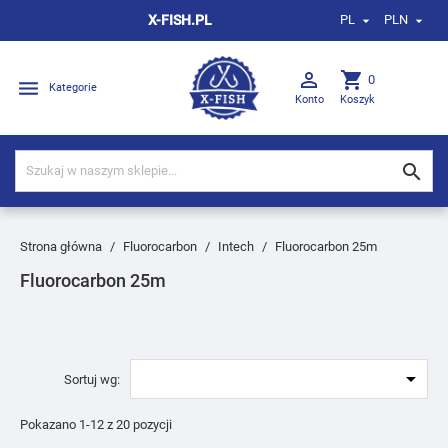
X-FISH.PL
PL
PLN



shopping_cart
0

Kategorie
Konto
Koszyk

Strona główna
Fluorocarbon
Intech
Fluorocarbon 25m
Fluorocarbon 25m

Sortuj wg:
Pokazano 1-12 z 20 pozycji