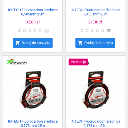
INTECH Fluorocarbon średnica
INTECH Fluorocarbon średnica
0,505mm 25m
0,455 mm 25m
Cena
32,00 zł
Cena
27,00 zł
(
0
)
(
0
)


Dodaj do koszyka
Dodaj do koszyka
Promocja
INTECH Fluorocarbon średnica
INTECH Fluorocarbon średnica
0,373 mm 25m
0,178 mm 25m