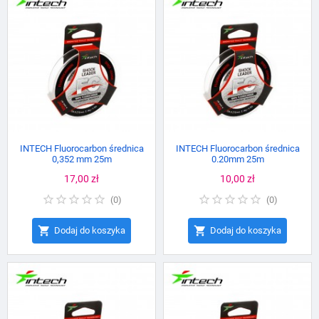
INTECH Fluorocarbon średnica
INTECH Fluorocarbon średnica
0,352 mm 25m
0.20mm 25m
Cena
17,00 zł
Cena
10,00 zł
(
0
)
(
0
)


Dodaj do koszyka
Dodaj do koszyka