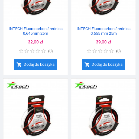
INTECH Fluorocarbon średnica
INTECH Fluorocarbon średnica
0,645mm 25m
0,555 mm 25m
Cena
32,00 zł
Cena
39,00 zł
(
0
)
(
0
)


Dodaj do koszyka
Dodaj do koszyka