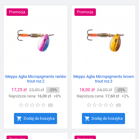
Promocja
Promocja
Mepps Aglia Micropigments rainbo
Mepps Aglia Micropigments brown
trout roz.2
trout roz.3
Cena
17,25 zł
Cena
23,00 zł
Cena
18,00 zł
Cena
24,00 zł
-25%
-25%
Najniższa cena:
podstawowa
16,00 zł
+8%
Najniższa cena:
podstawowa
17,60 zł
+2%
(
0
)
(
0
)


Dodaj do koszyka
Dodaj do koszyka