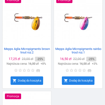
Promocja
Promocja
Mepps Aglia Micropigments brown
Mepps Aglia Micropigments rainbo
trout roz.2
trout roz.1
Cena
17,25 zł
Cena
23,00 zł
Cena
16,50 zł
Cena
22,00 zł
-25%
-25%
Najniższa cena:
podstawowa
16,00 zł
+8%
Najniższa cena:
podstawowa
16,00 zł
+3%
(
0
)
(
0
)


Dodaj do koszyka
Dodaj do koszyka
Promocja