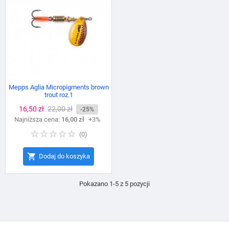
Mepps Aglia Micropigments brown
trout roz.1
Cena
16,50 zł
Cena
22,00 zł
-25%
Najniższa cena:
podstawowa
16,00 zł
+3%
(
0
)

Dodaj do koszyka
Pokazano 1-5 z 5 pozycji