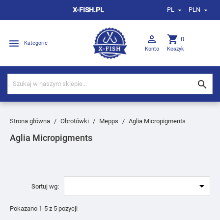
X-FISH.PL
PL
PLN



shopping_cart
0

Kategorie
Konto
Koszyk

Strona główna
Obrotówki
Mepps
Aglia Micropigments
Aglia Micropigments

Sortuj wg:
Pokazano 1-5 z 5 pozycji