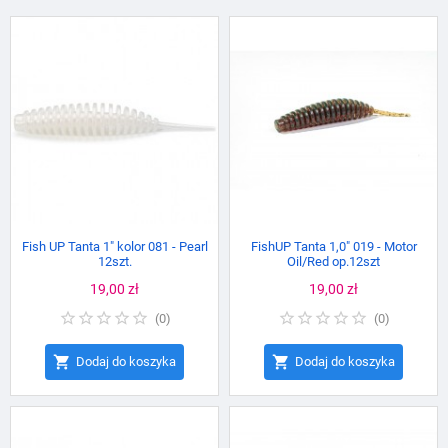
Fish UP Tanta 1″ kolor 081 - Pearl
FishUP Tanta 1,0" 019 - Motor
12szt.
Oil/Red op.12szt
Cena
19,00 zł
Cena
19,00 zł
(
0
)
(
0
)


Dodaj do koszyka
Dodaj do koszyka