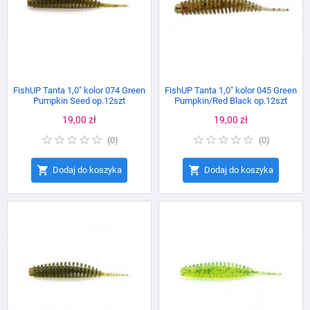
FishUP Tanta 1,0" kolor 074 Green
FishUP Tanta 1,0" kolor 045 Green
Pumpkin Seed op.12szt
Pumpkin/Red Black op.12szt
Cena
19,00 zł
Cena
19,00 zł
(
0
)
(
0
)


Dodaj do koszyka
Dodaj do koszyka