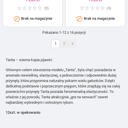
(
0
)
(
0
)


Brak na magazynie
Brak na magazynie
Pokazano 1-12 z 16 pozycji

2
1
Tanta – wierna kopia pijawki.
Głównym celem stworzenia modelu „Tanta”, była chęć posiadania w
arsenale niewielkiej, elastycznej, a jednocześnie i odpowiednio dużej
przynęty, która przypomina naturalny pokarm wielu gatunków. Dzięki
delikatnej podstawie i poprzecznym pręgom, które znajdują się na całej
powierzchni przynęty Tanta posiada fenomenalną elastyczność. To
właśnie z jej powodu, Tanta atrakcyjnie „gra na nerwach” nawet
najbardziej wybrednym i ostrożnym rybom.
12szt. w opakowaniu