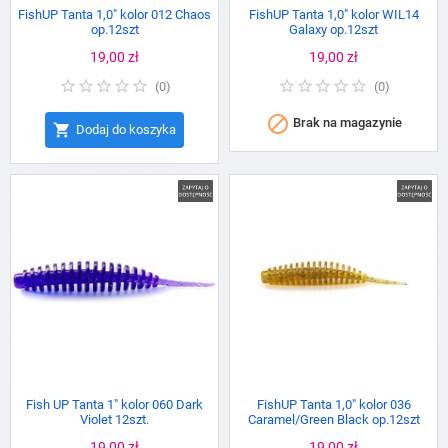
FishUP Tanta 1,0" kolor 012 Chaos
FishUP Tanta 1,0" kolor WIL14
op.12szt
Galaxy op.12szt
Cena
19,00 zł
Cena
19,00 zł
(
0
)
(
0
)

Brak na magazynie

Dodaj do koszyka
Fish UP Tanta 1″ kolor 060 Dark
FishUP Tanta 1,0" kolor 036
Violet 12szt.
Caramel/Green Black op.12szt
Cena
19,00 zł
Cena
19,00 zł