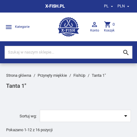
X-FISH.PL
PL
PLN



shopping_cart
0

Kategorie
Konto
Koszyk

Strona główna
Przynęty miękkie
FishUp
Tanta 1″
Tanta 1″

Sortuj wg:
Pokazano 1-12 z 16 pozycji