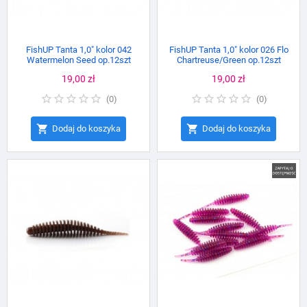
FishUP Tanta 1,0" kolor 042
FishUP Tanta 1,0" kolor 026 Flo
Watermelon Seed op.12szt
Chartreuse/Green op.12szt
Cena
19,00 zł
Cena
19,00 zł
(
0
)
(
0
)


Dodaj do koszyka
Dodaj do koszyka