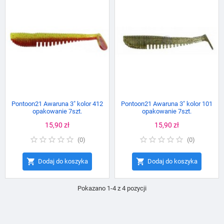
Pontoon21 Awaruna 3" kolor 412
Pontoon21 Awaruna 3" kolor 101
opakowanie 7szt.
opakowanie 7szt.
Cena
15,90 zł
Cena
15,90 zł
(
0
)
(
0
)


Dodaj do koszyka
Dodaj do koszyka
Pokazano 1-4 z 4 pozycji