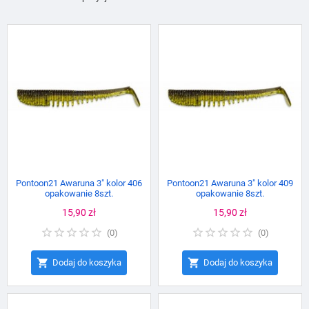
Pontoon21 Awaruna 3" kolor 406
Pontoon21 Awaruna 3" kolor 409
opakowanie 8szt.
opakowanie 8szt.
Cena
15,90 zł
Cena
15,90 zł
(
0
)
(
0
)


Dodaj do koszyka
Dodaj do koszyka