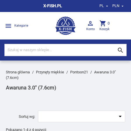
X-FISH.PL
PL
PLN



shopping_cart
0

Kategorie
Konto
Koszyk

Strona główna
Przynęty miękkie
Pontoon21
Awaruna 3.0"
(7.6cm)
Awaruna 3.0" (7.6cm)

Sortuj wg:
Pokazano 1-4 z 4 pozycji