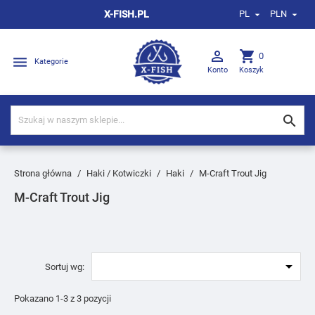
X-FISH.PL
PL
PLN



shopping_cart
0

Kategorie
Konto
Koszyk

Strona główna
Haki / Kotwiczki
Haki
M-Craft Trout Jig
M-Craft Trout Jig

Sortuj wg:
Pokazano 1-3 z 3 pozycji