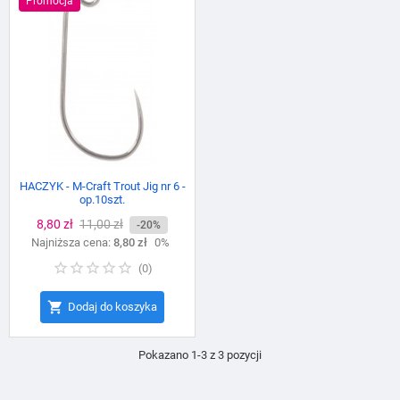
Promocja
HACZYK - M-Craft Trout Jig nr 6 -
op.10szt.
Cena
8,80 zł
Cena
11,00 zł
-20%
Najniższa cena:
podstawowa
8,80 zł
0%
(
0
)

Dodaj do koszyka
Pokazano 1-3 z 3 pozycji