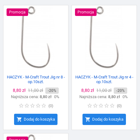
Promocja
Promocja
HACZYK - M-Craft Trout Jig nr 8 -
HACZYK - M-Craft Trout Jig nr 4 -
op.10szt.
op.10szt.
Cena
8,80 zł
Cena
11,00 zł
Cena
8,80 zł
Cena
11,00 zł
-20%
-20%
Najniższa cena:
podstawowa
8,80 zł
0%
Najniższa cena:
podstawowa
8,80 zł
0%
(
0
)
(
0
)


Dodaj do koszyka
Dodaj do koszyka