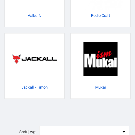
ValkeIN
Rodio Craft
Jackall - Timon
Mukai

Sortuj wg: