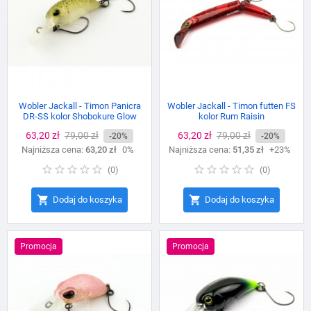
Wobler Jackall - Timon Panicra
Wobler Jackall - Timon futten FS
DR-SS kolor Shobokure Glow
kolor Rum Raisin
Cena
63,20 zł
Cena
79,00 zł
Cena
63,20 zł
Cena
79,00 zł
-20%
-20%
Najniższa cena:
podstawowa
63,20 zł
0%
Najniższa cena:
podstawowa
51,35 zł
+23%
(
0
)
(
0
)


Dodaj do koszyka
Dodaj do koszyka
Promocja
Promocja