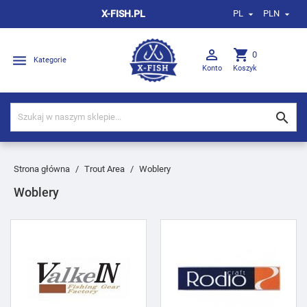
X-FISH.PL
PL
PLN



shopping_cart
0

Kategorie
Konto
Koszyk

Strona główna
Trout Area
Woblery
Woblery