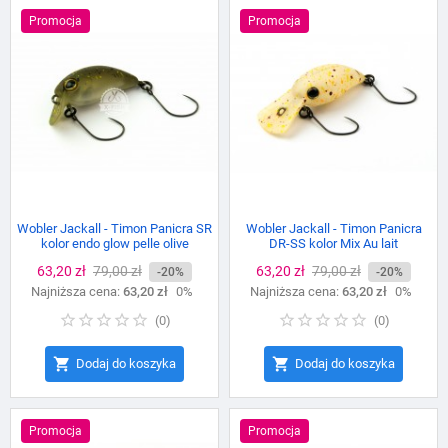
Promocja
Promocja
Wobler Jackall - Timon Panicra SR
Wobler Jackall - Timon Panicra
kolor endo glow pelle olive
DR-SS kolor Mix Au lait
Cena
63,20 zł
Cena
79,00 zł
Cena
63,20 zł
Cena
79,00 zł
-20%
-20%
Najniższa cena:
podstawowa
63,20 zł
0%
Najniższa cena:
podstawowa
63,20 zł
0%
(
0
)
(
0
)


Dodaj do koszyka
Dodaj do koszyka
Promocja
Promocja