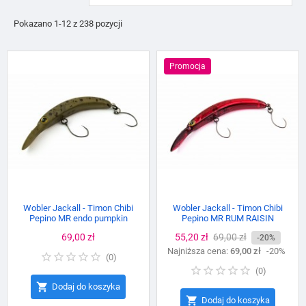
Pokazano 1-12 z 238 pozycji
Promocja
Wobler Jackall - Timon Chibi
Wobler Jackall - Timon Chibi
Pepino MR endo pumpkin
Pepino MR RUM RAISIN
Cena
69,00 zł
Cena
55,20 zł
Cena
69,00 zł
-20%
Najniższa cena:
podstawowa
69,00 zł
-20%
(
0
)
(
0
)

Dodaj do koszyka

Dodaj do koszyka