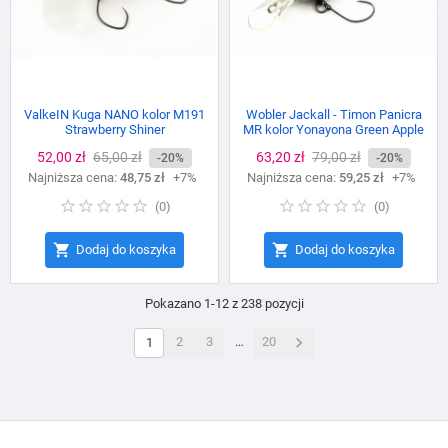
ValkeIN Kuga NANO kolor M191
Wobler Jackall - Timon Panicra
Strawberry Shiner
MR kolor Yonayona Green Apple
Cena
52,00 zł
Cena
65,00 zł
Cena
63,20 zł
Cena
79,00 zł
-20%
-20%
Najniższa cena:
podstawowa
48,75 zł
+7%
Najniższa cena:
podstawowa
59,25 zł
+7%
(
0
)
(
0
)


Dodaj do koszyka
Dodaj do koszyka
Pokazano 1-12 z 238 pozycji

2
3
…
20
1