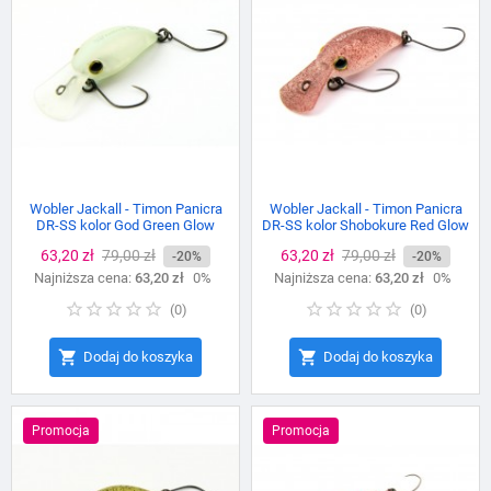
Wobler Jackall - Timon Panicra
Wobler Jackall - Timon Panicra
DR-SS kolor God Green Glow
DR-SS kolor Shobokure Red Glow
Cena
63,20 zł
Cena
79,00 zł
Cena
63,20 zł
Cena
79,00 zł
-20%
-20%
Najniższa cena:
podstawowa
63,20 zł
0%
Najniższa cena:
podstawowa
63,20 zł
0%
(
0
)
(
0
)


Dodaj do koszyka
Dodaj do koszyka
Promocja
Promocja