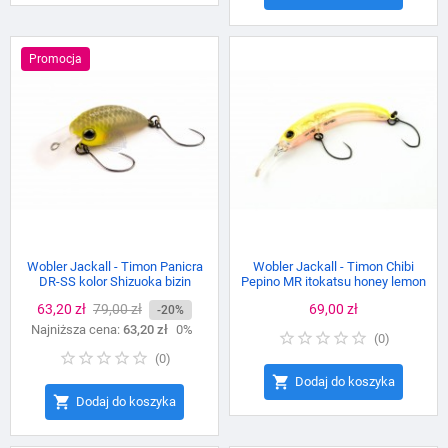
Promocja
Wobler Jackall - Timon Panicra
Wobler Jackall - Timon Chibi
DR-SS kolor Shizuoka bizin
Pepino MR itokatsu honey lemon
Cena
63,20 zł
Cena
79,00 zł
Cena
69,00 zł
-20%
Najniższa cena:
podstawowa
63,20 zł
0%
(
0
)
(
0
)

Dodaj do koszyka

Dodaj do koszyka