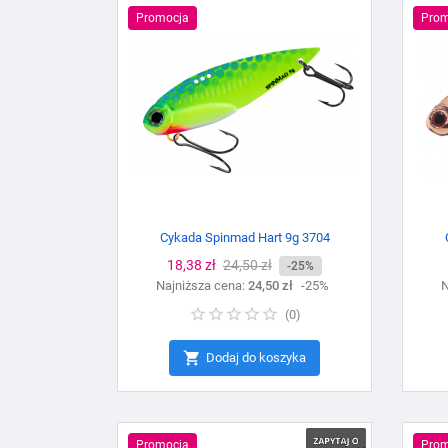
Promocja
Prom
Cykada Spinmad Hart 9g 3704
Cena
18,38 zł
Cena
24,50 zł
-25%
Najniższa cena:
podstawowa
24,50 zł
-25%
N
(
0
)

Dodaj do koszyka
Promocja
Prom