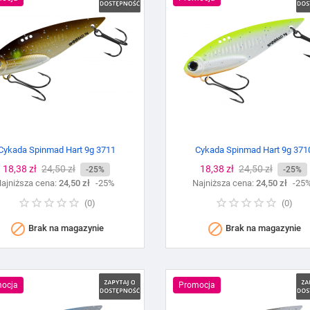
Cykada Spinmad Hart 9g 3711
Cykada Spinmad Hart 9g 371
Cena
18,38 zł
Cena
24,50 zł
Cena
18,38 zł
Cena
24,50 zł
-25%
-25%
ajniższa cena:
podstawowa
24,50 zł
-25%
Najniższa cena:
podstawowa
24,50 zł
-25
(
0
)
(
0
)


Brak na magazynie
Brak na magazynie
ocja
Promocja