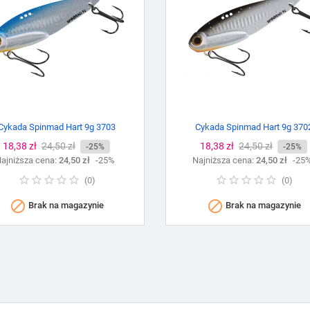
Cykada Spinmad Hart 9g 3703
Cykada Spinmad Hart 9g 370
Cena
18,38 zł
Cena
24,50 zł
Cena
18,38 zł
Cena
24,50 zł
-25%
-25%
ajniższa cena:
podstawowa
24,50 zł
-25%
Najniższa cena:
podstawowa
24,50 zł
-25
(
0
)
(
0
)


Brak na magazynie
Brak na magazynie