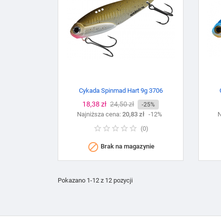
Cykada Spinmad Hart 9g 3706
Cena
18,38 zł
Cena
24,50 zł
-25%
Najniższa cena:
podstawowa
20,83 zł
-12%
N
(
0
)

Brak na magazynie
Pokazano 1-12 z 12 pozycji