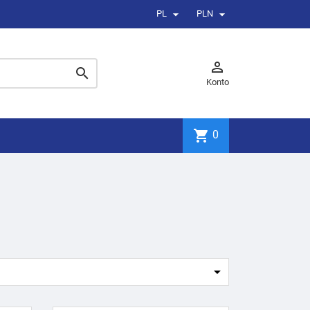


PL
PLN


Konto
shopping_cart
0
