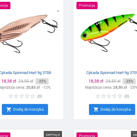
ocja
Promocja
Cykada Spinmad Hart 9g 3708
Cykada Spinmad Hart 9g 370
Cena
18,38 zł
Cena
24,50 zł
Cena
18,38 zł
Cena
24,50 zł
-25%
-25%
ajniższa cena:
podstawowa
20,83 zł
-12%
Najniższa cena:
podstawowa
24,50 zł
-25
(
0
)
(
0
)


Dodaj do koszyka
Dodaj do koszyka
ocja
Promocja