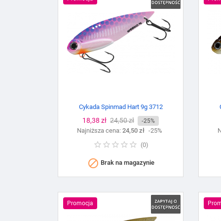
Cykada Spinmad Hart 9g 3712
Cena
18,38 zł
Cena
24,50 zł
-25%
Najniższa cena:
podstawowa
24,50 zł
-25%
N
(
0
)

Brak na magazynie
Promocja
Prom