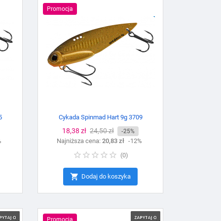
Promocja
5
Cykada Spinmad Hart 9g 3709
Cena
18,38 zł
Cena
24,50 zł
-25%
%
Najniższa cena:
podstawowa
20,83 zł
-12%
(
0
)

Dodaj do koszyka
Promocja