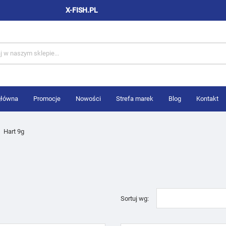
X-FISH.PL
główna
Promocje
Nowości
Strefa marek
Blog
Kontakt
Hart 9g
Sortuj wg: