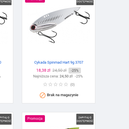
0
Cykada Spinmad Hart 9g 3707
Cena
18,38 zł
Cena
24,50 zł
-25%
%
Najniższa cena:
podstawowa
24,50 zł
-25%
(
0
)

Brak na magazynie
Promocja