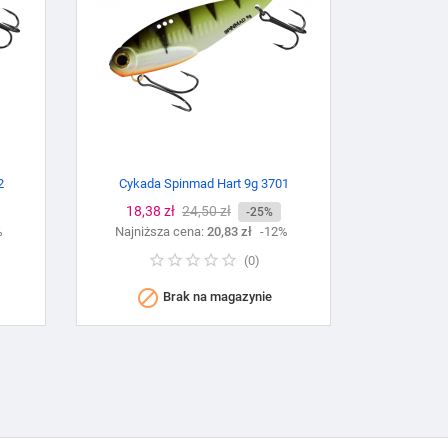
2
Cykada Spinmad Hart 9g 3701
Cena
18,38 zł
Cena
24,50 zł
-25%
%
Najniższa cena:
podstawowa
20,83 zł
-12%
(
0
)

Brak na magazynie