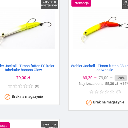
Promocja
er Jackall - Timon futten FS kolor
Wobler Jackall - Timon futten FS ko
tabekake banana Glow
catweazle
Cena
79,00 zł
Cena
63,20 zł
Cena
79,00 zł
-20%
Najniższa cena:
podstawowa
55,30 zł
+14
(
0
)
(
0
)

Brak na magazynie

Brak na magazynie
ocja