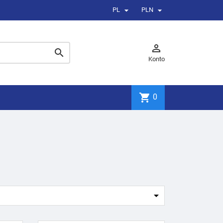


PL
PLN


Konto
shopping_cart
0
