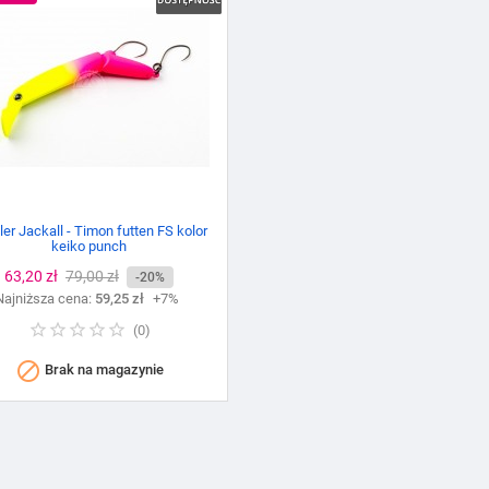
er Jackall - Timon futten FS kolor
keiko punch
Cena
63,20 zł
Cena
79,00 zł
-20%
Najniższa cena:
podstawowa
59,25 zł
+7%
(
0
)

Brak na magazynie