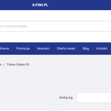
X-FISH.PL
główna
Promocje
Nowości
Strefa marek
Blog
Kontakt
on
Timon futten FS
Sortuj wg: