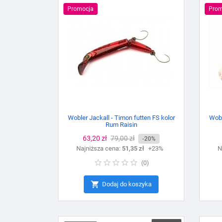
Promocja
Prom
Wobler Jackall - Timon futten FS kolor
Wobl
Rum Raisin
Cena
63,20 zł
Cena
79,00 zł
-20%
Najniższa cena:
podstawowa
51,35 zł
+23%
N
(
0
)

Dodaj do koszyka