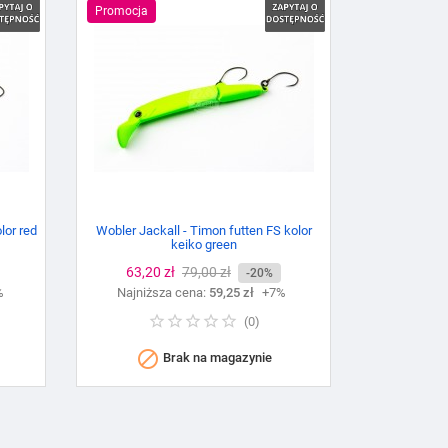
Promocja
lor red
Wobler Jackall - Timon futten FS kolor
keiko green
Cena
63,20 zł
Cena
79,00 zł
-20%
%
Najniższa cena:
podstawowa
59,25 zł
+7%
(
0
)

Brak na magazynie