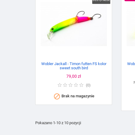
Wobler Jackall - Timon futten FS kolor
Wobl
sweet south bird
Cena
79,00 zł
(
0
)

Brak na magazynie
Pokazano 1-10 z 10 pozycji