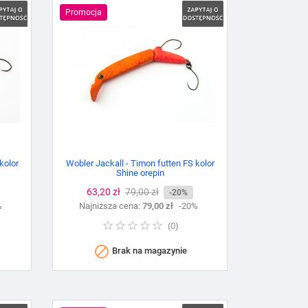
Promocja
kolor
Wobler Jackall - Timon futten FS kolor
Shine orepin
Cena
63,20 zł
Cena
79,00 zł
-20%
%
Najniższa cena:
podstawowa
79,00 zł
-20%
(
0
)

Brak na magazynie