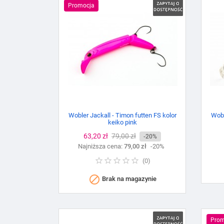
Promocja
Wobler Jackall - Timon futten FS kolor
Wobl
keiko pink
Cena
63,20 zł
Cena
79,00 zł
-20%
Najniższa cena:
podstawowa
79,00 zł
-20%
(
0
)

Brak na magazynie
Prom