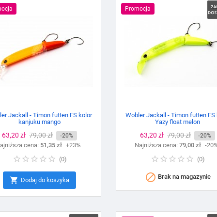
ocja
Promocja
er Jackall - Timon futten FS kolor
Wobler Jackall - Timon futten FS 
kanjuku mango
Yazy float melon
Cena
63,20 zł
Cena
79,00 zł
Cena
63,20 zł
Cena
79,00 zł
-20%
-20%
ajniższa cena:
podstawowa
51,35 zł
+23%
Najniższa cena:
podstawowa
79,00 zł
-20
(
0
)
(
0
)

Brak na magazynie

Dodaj do koszyka