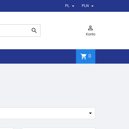


PL
PLN


Konto
shopping_cart
0
