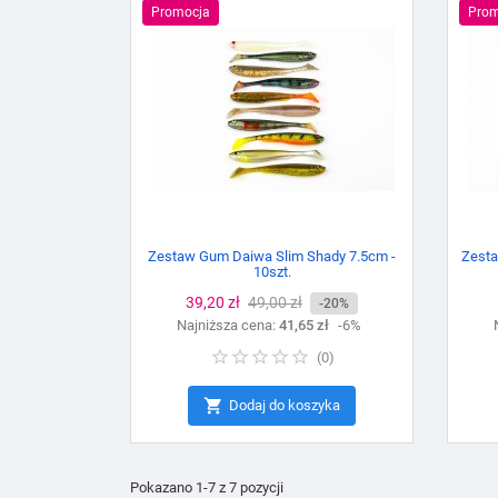
Promocja
Prom
Zestaw Gum Daiwa Slim Shady 7.5cm -
Zesta
10szt.
Cena
39,20 zł
Cena
49,00 zł
-20%
Najniższa cena:
podstawowa
41,65 zł
-6%
(
0
)

Dodaj do koszyka
Pokazano 1-7 z 7 pozycji