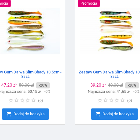
ocja
Promocja
w Gum Daiwa Slim Shady 13.5cm -
Zestaw Gum Daiwa Slim Shady 10
8szt.
8szt.
Cena
47,20 zł
Cena
59,00 zł
Cena
39,20 zł
Cena
49,00 zł
-20%
-20%
Najniższa cena:
podstawowa
50,15 zł
-6%
Najniższa cena:
podstawowa
41,65 zł
-6%
(
0
)
(
0
)


Dodaj do koszyka
Dodaj do koszyka