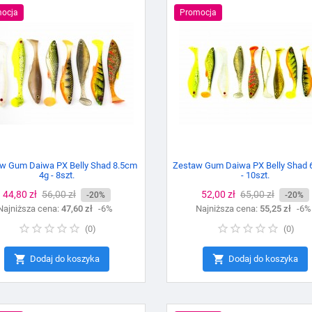
ocja
Promocja
w Gum Daiwa PX Belly Shad 8.5cm
Zestaw Gum Daiwa PX Belly Shad 
4g - 8szt.
- 10szt.
Cena
44,80 zł
Cena
56,00 zł
Cena
52,00 zł
Cena
65,00 zł
-20%
-20%
Najniższa cena:
podstawowa
47,60 zł
-6%
Najniższa cena:
podstawowa
55,25 zł
-6%
(
0
)
(
0
)


Dodaj do koszyka
Dodaj do koszyka