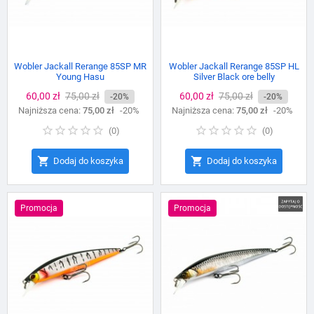
Wobler Jackall Rerange 85SP MR
Wobler Jackall Rerange 85SP HL
Young Hasu
Silver Black ore belly
Cena
60,00 zł
Cena
75,00 zł
Cena
60,00 zł
Cena
75,00 zł
-20%
-20%
Najniższa cena:
podstawowa
75,00 zł
-20%
Najniższa cena:
podstawowa
75,00 zł
-20%
(
0
)
(
0
)


Dodaj do koszyka
Dodaj do koszyka
Promocja
Promocja