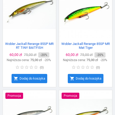
Wobler Jackall Rerange 85SP MR
Wobler Jackall Rerange 85SP MR
RT TINY BAITFISH
Mat Tiger
Cena
60,00 zł
Cena
75,00 zł
Cena
60,00 zł
Cena
75,00 zł
-20%
-20%
Najniższa cena:
podstawowa
75,00 zł
-20%
Najniższa cena:
podstawowa
75,00 zł
-20%
(
0
)
(
0
)


Dodaj do koszyka
Dodaj do koszyka
Promocja
Promocja