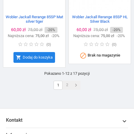
Wobler Jackall Rerange 85SP Mat
Wobler Jackall Rerange 85SP HL
silver tiger
Silver Black
Cena
60,00 zł
Cena
75,00 zł
Cena
60,00 zł
Cena
75,00 zł
-20%
-20%
Najniższa cena:
podstawowa
75,00 zł
-20%
Najniższa cena:
podstawowa
75,00 zł
-20%
(
0
)
(
0
)

Brak na magazynie

Dodaj do koszyka
Pokazano 1-12 z 17 pozycji

2
1
Kontakt
