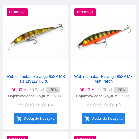
Promocja
Promocja
Wobler Jackall Rerange 85SP MR
Wobler Jackall Rerange 85SP MR
RT LIVELY PERCH
Mat Perch
Cena
60,00 zł
Cena
75,00 zł
Cena
60,00 zł
Cena
75,00 zł
-20%
-20%
Najniższa cena:
podstawowa
75,00 zł
-20%
Najniższa cena:
podstawowa
75,00 zł
-20%
(
0
)
(
0
)


Dodaj do koszyka
Dodaj do koszyka