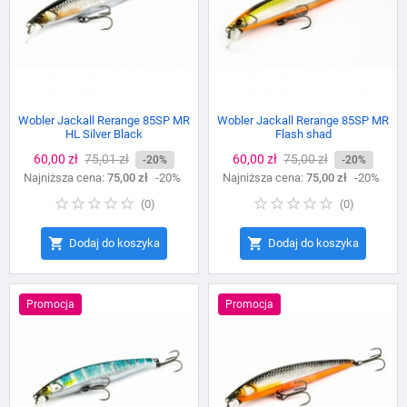
Wobler Jackall Rerange 85SP MR
Wobler Jackall Rerange 85SP MR
HL Silver Black
Flash shad
Cena
60,00 zł
Cena
75,01 zł
Cena
60,00 zł
Cena
75,00 zł
-20%
-20%
Najniższa cena:
podstawowa
75,00 zł
-20%
Najniższa cena:
podstawowa
75,00 zł
-20%
(
0
)
(
0
)


Dodaj do koszyka
Dodaj do koszyka
Promocja
Promocja