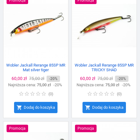
Promocja
Promocja
Wobler Jackall Rerange 85SP MR
Wobler Jackall Rerange 85SP MR
Mat silver tiger
TRICKY SHAD
Cena
60,00 zł
Cena
75,00 zł
Cena
60,00 zł
Cena
75,00 zł
-20%
-20%
Najniższa cena:
podstawowa
75,00 zł
-20%
Najniższa cena:
podstawowa
75,00 zł
-20%
(
0
)
(
0
)


Dodaj do koszyka
Dodaj do koszyka
Promocja
Promocja