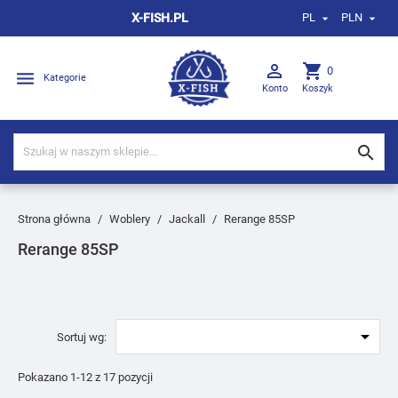
X-FISH.PL
PL
PLN



shopping_cart
0

Kategorie
Konto
Koszyk

Strona główna
Woblery
Jackall
Rerange 85SP
Rerange 85SP

Sortuj wg:
Pokazano 1-12 z 17 pozycji