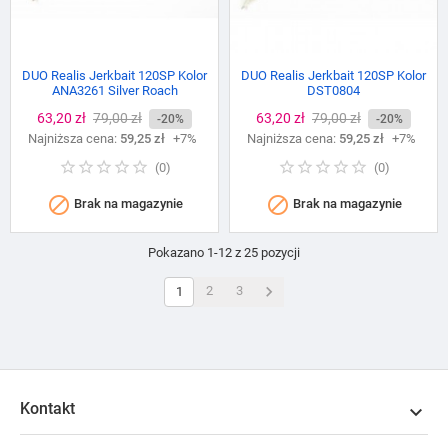
DUO Realis Jerkbait 120SP Kolor
DUO Realis Jerkbait 120SP Kolor
ANA3261 Silver Roach
DST0804
Cena
63,20 zł
Cena
79,00 zł
Cena
63,20 zł
Cena
79,00 zł
-20%
-20%
Najniższa cena:
podstawowa
59,25 zł
+7%
Najniższa cena:
podstawowa
59,25 zł
+7%
(
0
)
(
0
)


Brak na magazynie
Brak na magazynie
Pokazano 1-12 z 25 pozycji

2
3
1
Kontakt
