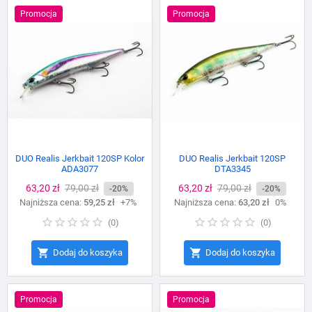
Promocja
Promocja
DUO Realis Jerkbait 120SP Kolor
DUO Realis Jerkbait 120SP
ADA3077
DTA3345
Cena
63,20 zł
Cena
79,00 zł
Cena
63,20 zł
Cena
79,00 zł
-20%
-20%
Najniższa cena:
podstawowa
59,25 zł
+7%
Najniższa cena:
podstawowa
63,20 zł
0%
(
0
)
(
0
)


Dodaj do koszyka
Dodaj do koszyka
Promocja
Promocja