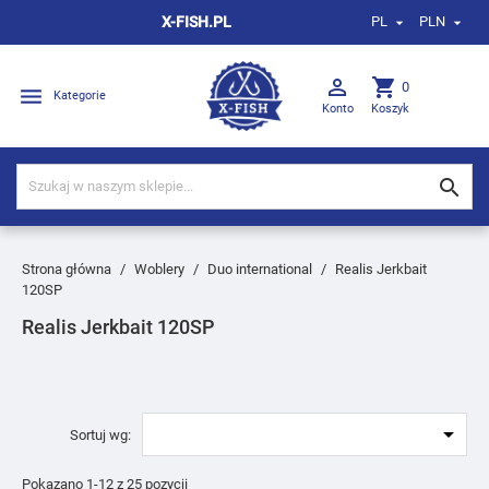
X-FISH.PL
PL
PLN



shopping_cart
0

Kategorie
Konto
Koszyk

Strona główna
Woblery
Duo international
Realis Jerkbait
120SP
Realis Jerkbait 120SP

Sortuj wg:
Pokazano 1-12 z 25 pozycji