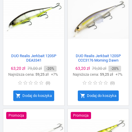
DUO Realis Jerkbait 120SP
DUO Realis Jerkbait 120SP
DEA3341
CCC3176 Morning Dawn
Cena
63,20 zł
Cena
79,00 zł
Cena
63,20 zł
Cena
79,00 zł
-20%
-20%
Najniższa cena:
podstawowa
59,25 zł
+7%
Najniższa cena:
podstawowa
59,25 zł
+7%
(
0
)
(
0
)


Dodaj do koszyka
Dodaj do koszyka
Promocja
Promocja