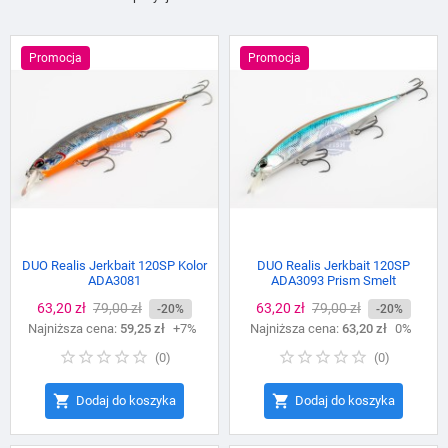
Promocja
Promocja
DUO Realis Jerkbait 120SP Kolor
DUO Realis Jerkbait 120SP
ADA3081
ADA3093 Prism Smelt
Cena
63,20 zł
Cena
79,00 zł
Cena
63,20 zł
Cena
79,00 zł
-20%
-20%
Najniższa cena:
podstawowa
59,25 zł
+7%
Najniższa cena:
podstawowa
63,20 zł
0%
(
0
)
(
0
)


Dodaj do koszyka
Dodaj do koszyka