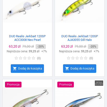
DUO Realis Jerkbait 120SP
DUO Realis Jerkbait 120SP
ACC3008 Neo Pearl
AJA3055 Gill Halo
Cena
63,20 zł
Cena
79,00 zł
Cena
63,20 zł
Cena
79,00 zł
-20%
-20%
Najniższa cena:
podstawowa
59,25 zł
+7%
Najniższa cena:
podstawowa
59,25 zł
+7%
(
0
)
(
0
)


Dodaj do koszyka
Dodaj do koszyka
Promocja
Promocja