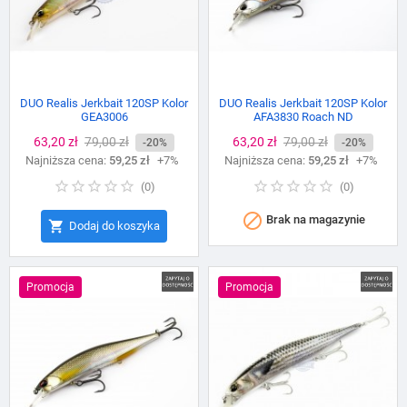
DUO Realis Jerkbait 120SP Kolor
DUO Realis Jerkbait 120SP Kolor
GEA3006
AFA3830 Roach ND
Cena
63,20 zł
Cena
79,00 zł
Cena
63,20 zł
Cena
79,00 zł
-20%
-20%
Najniższa cena:
podstawowa
59,25 zł
+7%
Najniższa cena:
podstawowa
59,25 zł
+7%
(
0
)
(
0
)

Brak na magazynie

Dodaj do koszyka
Promocja
Promocja