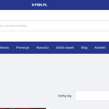
X-FISH.PL
główna
Promocje
Nowości
Strefa marek
Blog
Kontakt
Sortuj wg: