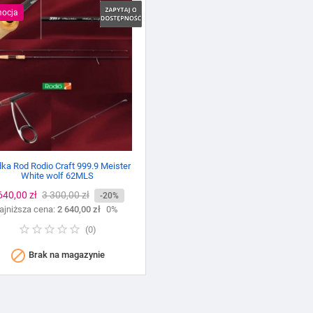
ocja
ka Rod Rodio Craft 999.9 Meister
White wolf 62MLS
ena
640,00 zł
Cena
3 300,00 zł
-20%
ajniższa cena:
podstawowa
2 640,00 zł
0%
(
0
)

Brak na magazynie