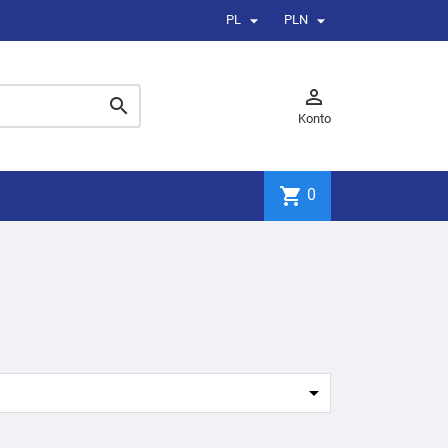


PL
PLN


Konto
shopping_cart
0
