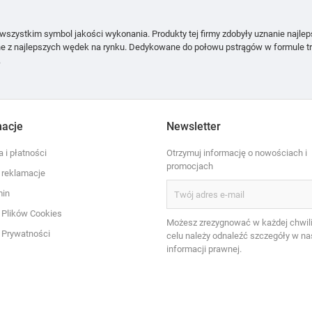
wszystkim symbol jakości wykonania. Produkty tej firmy zdobyły uznanie najlep
ne z najlepszych wędek na rynku. Dedykowane do połowu pstrągów w formule tr
m.
macje
Newsletter
 i płatności
Otrzymuj informację o nowościach i
promocjach
i reklamacje
min
a Plików Cookies
Możesz zrezygnować w każdej chwili
a Prywatności
celu należy odnaleźć szczegóły w na
informacji prawnej.