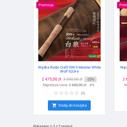
Promocja
Prom
Wędka Rodio Craft 999.9 Meister White
Węd
Wolf 62Ul-e
Cena
2 475,00 zł
Cena
3 300,00 zł
C
2 
-25%
Najniższa cena:
podstawowa
2 640,00 zł
-6%
N
(
0
)

Dodaj do koszyka
Pokazano 1-2 z 2 pozycji