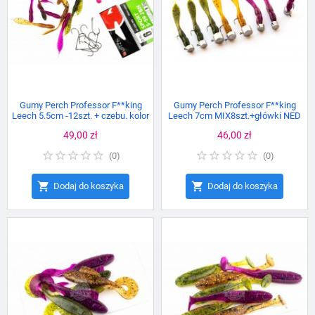
Gumy Perch Professor F**king
Gumy Perch Professor F**king
Leech 5.5cm -12szt. + czebu. kolor
Leech 7cm MIX8szt.+główki NED
ołowiane + haki rozm.6
Cena
49,00 zł
Cena
46,00 zł
(
0
)
(
0
)


Dodaj do koszyka
Dodaj do koszyka