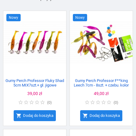
Nowy
Nowy
Gumy Perch Professor Fluky Shad
Gumy Perch Professor F**king
5cm MIX7szt.+ gł. jigowe
Leech 7cm - 8szt. + czebu. kolor
ołowiane MIX + haki rozm. 4.
Cena
39,00 zł
Cena
49,00 zł
(
0
)
(
0
)


Dodaj do koszyka
Dodaj do koszyka