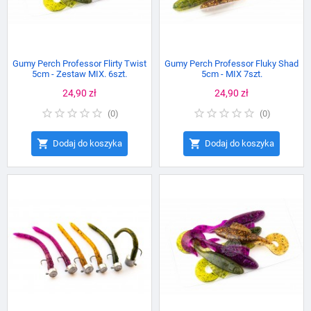
Gumy Perch Professor Flirty Twist
Gumy Perch Professor Fluky Shad
5cm - Zestaw MIX. 6szt.
5cm - MIX 7szt.
Cena
24,90 zł
Cena
24,90 zł
(
0
)
(
0
)


Dodaj do koszyka
Dodaj do koszyka