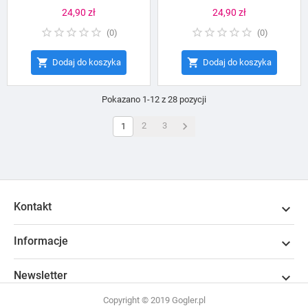
Cena
24,90 zł
Cena
24,90 zł
(
0
)
(
0
)


Dodaj do koszyka
Dodaj do koszyka
Pokazano 1-12 z 28 pozycji

2
3
1
Kontakt

Informacje

Newsletter

Copyright © 2019 Gogler.pl