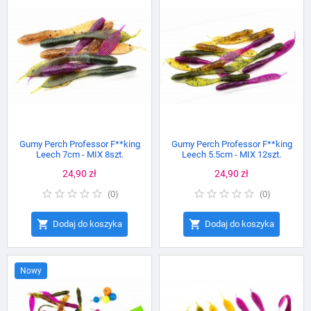
Gumy Perch Professor F**king
Gumy Perch Professor F**king
Leech 7cm - MIX 8szt.
Leech 5.5cm - MIX 12szt.
Cena
24,90 zł
Cena
24,90 zł
(
0
)
(
0
)


Dodaj do koszyka
Dodaj do koszyka
Nowy