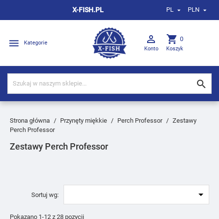
X-FISH.PL
PL
PLN



shopping_cart
0

Kategorie
Konto
Koszyk

Strona główna
Przynęty miękkie
Perch Professor
Zestawy
Perch Professor
Zestawy Perch Professor

Sortuj wg:
Pokazano 1-12 z 28 pozycji