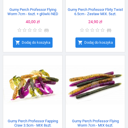
Gumy Perch Professor Flying
Gumy Perch Professor Flirty Twist
Worm 7cm - 6szt. + główki NED
6.5cm - Zestaw MIX. 5szt.
Cena
40,00 zł
Cena
24,90 zł
(
0
)
(
0
)


Dodaj do koszyka
Dodaj do koszyka
Gumy Perch Professor Fapping
Gumy Perch Professor Flying
Craw 3.5cm - MIX 8szt.
Worm 7cm - MIX 6szt.