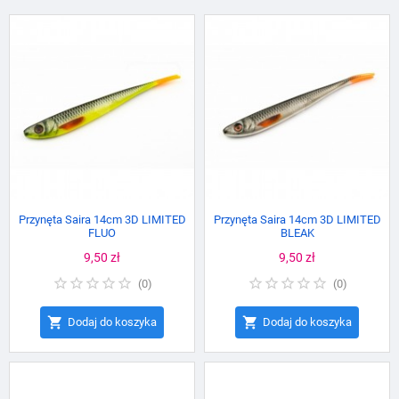
Przynęta Saira 14cm 3D LIMITED
Przynęta Saira 14cm 3D LIMITED
FLUO
BLEAK
Cena
9,50 zł
Cena
9,50 zł
(
0
)
(
0
)


Dodaj do koszyka
Dodaj do koszyka