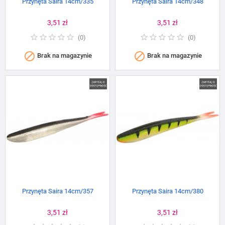
Przynęta Saira 14cm/335
Przynęta Saira 14cm/348
Cena
3,51 zł
Cena
3,51 zł
(
0
)
(
0
)


Brak na magazynie
Brak na magazynie
Przynęta Saira 14cm/357
Przynęta Saira 14cm/380
Cena
3,51 zł
Cena
3,51 zł