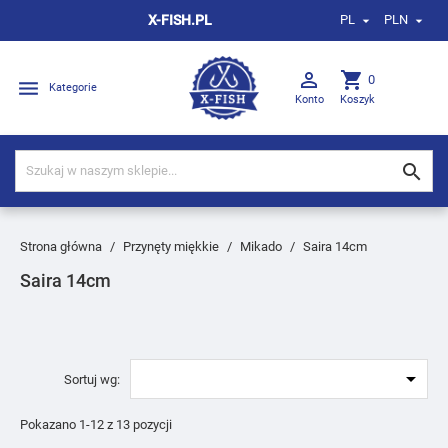
X-FISH.PL
PL
PLN



shopping_cart
0

Kategorie
Konto
Koszyk

Strona główna
Przynęty miękkie
Mikado
Saira 14cm
Saira 14cm

Sortuj wg:
Pokazano 1-12 z 13 pozycji