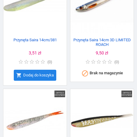
Przynęta Saira 14cm/381
Przynęta Saira 14cm 3D LIMITED
ROACH
Cena
3,51 zł
Cena
9,50 zł
(
0
)
(
0
)

Brak na magazynie

Dodaj do koszyka