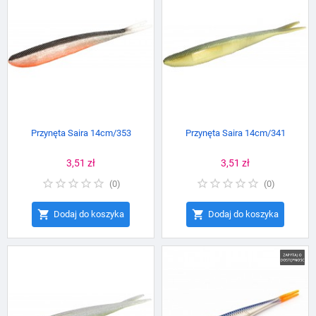
Przynęta Saira 14cm/353
Przynęta Saira 14cm/341
Cena
3,51 zł
Cena
3,51 zł
(
0
)
(
0
)


Dodaj do koszyka
Dodaj do koszyka