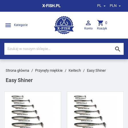
X-FISH.PL
PL
PLN



shopping_cart
0

Kategorie
Konto
Koszyk

Strona główna
Przynęty miękkie
Keitech
Easy Shiner
Easy Shiner