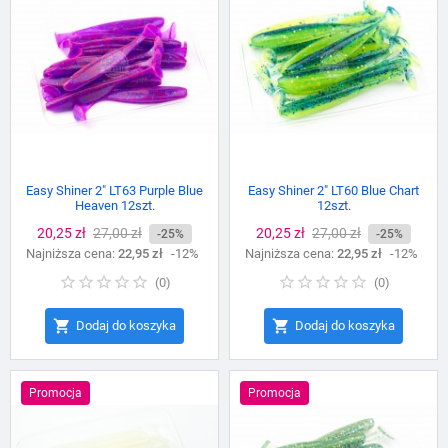
Easy Shiner 2" LT63 Purple Blue
Easy Shiner 2" LT60 Blue Chart
Heaven 12szt.
12szt.
Cena
20,25 zł
Cena
27,00 zł
Cena
20,25 zł
Cena
27,00 zł
-25%
-25%
Najniższa cena:
podstawowa
22,95 zł
-12%
Najniższa cena:
podstawowa
22,95 zł
-12%
(
0
)
(
0
)


Dodaj do koszyka
Dodaj do koszyka
Promocja
Promocja