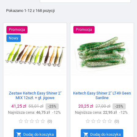
Pokazano 1-12 z 168 pozycji
Promocja
Promocja
Nowy
Zestaw Keitech Easy Shiner 2"
Keitech Easy Shiner 2" LT49 Geen
MIX 12szt. + gł. jigowe
Sardine
Cena
41,25 zł
Cena
55,01 zł
Cena
20,25 zł
Cena
27,00 zł
-25%
-25%
Najniższa cena:
podstawowa
46,75 zł
-12%
Najniższa cena:
podstawowa
22,95 zł
-12%
(
0
)
(
0
)


Dodaj do koszyka
Dodaj do koszyka