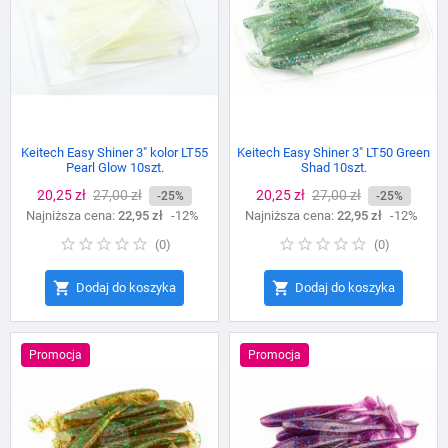
Keitech Easy Shiner 3" kolor LT55
Keitech Easy Shiner 3" LT50 Green
Pearl Glow 10szt.
Shad 10szt.
Cena
20,25 zł
Cena
27,00 zł
Cena
20,25 zł
Cena
27,00 zł
-25%
-25%
Najniższa cena:
podstawowa
22,95 zł
-12%
Najniższa cena:
podstawowa
22,95 zł
-12%
(
0
)
(
0
)


Dodaj do koszyka
Dodaj do koszyka
Promocja
Promocja