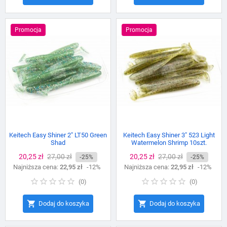
Promocja
Promocja
Keitech Easy Shiner 2" LT50 Green
Keitech Easy Shiner 3" 523 Light
Shad
Watermelon Shrimp 10szt.
Cena
20,25 zł
Cena
27,00 zł
Cena
20,25 zł
Cena
27,00 zł
-25%
-25%
Najniższa cena:
podstawowa
22,95 zł
-12%
Najniższa cena:
podstawowa
22,95 zł
-12%
(
0
)
(
0
)


Dodaj do koszyka
Dodaj do koszyka