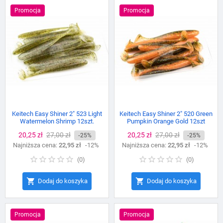
Promocja
Promocja
Keitech Easy Shiner 2" 523 Light
Keitech Easy Shiner 2" 520 Green
Watermelon Shrimp 12szt.
Pumpkin Orange Gold 12szt
Cena
20,25 zł
Cena
27,00 zł
Cena
20,25 zł
Cena
27,00 zł
-25%
-25%
Najniższa cena:
podstawowa
22,95 zł
-12%
Najniższa cena:
podstawowa
22,95 zł
-12%
(
0
)
(
0
)


Dodaj do koszyka
Dodaj do koszyka
Promocja
Promocja