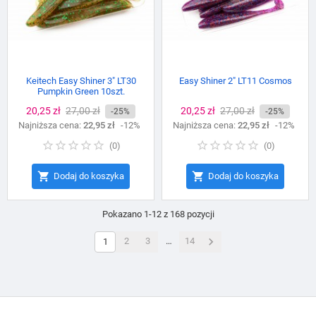
Keitech Easy Shiner 3" LT30
Easy Shiner 2" LT11 Cosmos
Pumpkin Green 10szt.
Cena
20,25 zł
Cena
27,00 zł
Cena
20,25 zł
Cena
27,00 zł
-25%
-25%
Najniższa cena:
podstawowa
22,95 zł
-12%
Najniższa cena:
podstawowa
22,95 zł
-12%
(
0
)
(
0
)


Dodaj do koszyka
Dodaj do koszyka
Pokazano 1-12 z 168 pozycji

2
3
…
14
1