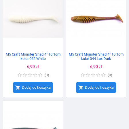
M5 Craft Monster Shad 4" 10.1cm
M5 Craft Monster Shad 4" 10.1cm
kolor 062 White
kolor 044 Lox Dark
Cena
6,90 zł
Cena
6,90 zł
(
0
)
(
0
)


Dodaj do koszyka
Dodaj do koszyka