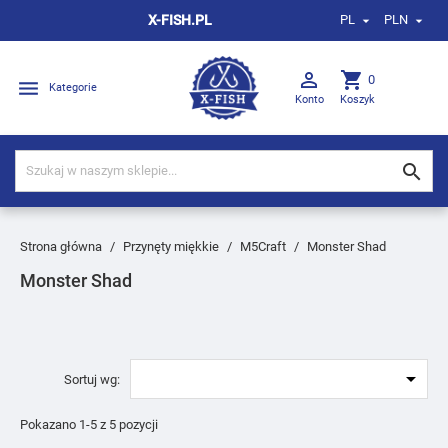
X-FISH.PL
PL
PLN



shopping_cart
0

Kategorie
Konto
Koszyk

Strona główna
Przynęty miękkie
M5Craft
Monster Shad
Monster Shad

Sortuj wg:
Pokazano 1-5 z 5 pozycji