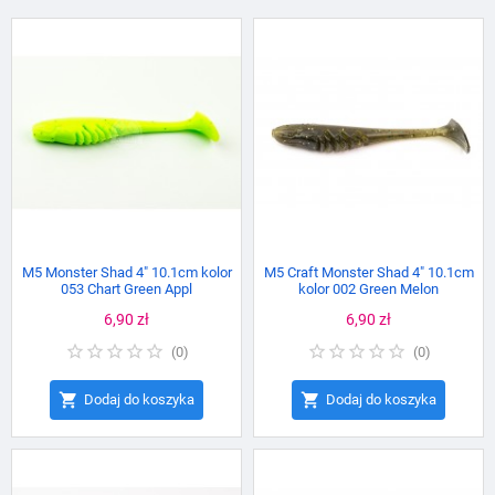
M5 Monster Shad 4" 10.1cm kolor
M5 Craft Monster Shad 4" 10.1cm
053 Chart Green Appl
kolor 002 Green Melon
Cena
6,90 zł
Cena
6,90 zł
(
0
)
(
0
)


Dodaj do koszyka
Dodaj do koszyka