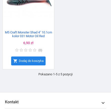
M5 Craft Monster Shad 4" 10.1cm
kolor 031 Motor Oil Red
Cena
6,90 zł
(
0
)

Dodaj do koszyka
Pokazano 1-5 z 5 pozycji
Kontakt
