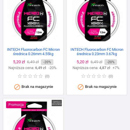
INTECH Fluorocarbon FC Micron
INTECH Fluorocarbon FC Micron
średnica 0.26mm 4.55kg
średnica 0.23mm 3.67kg
Cena
5,20 zł
Cena
6,49 zł
Cena
5,20 zł
Cena
6,49 zł
-20%
-20%
Najniższa cena:
podstawowa
6,49 zł
-20%
Najniższa cena:
podstawowa
4,87 zł
+7%
(
0
)
(
0
)


Brak na magazynie
Brak na magazynie
Promocja