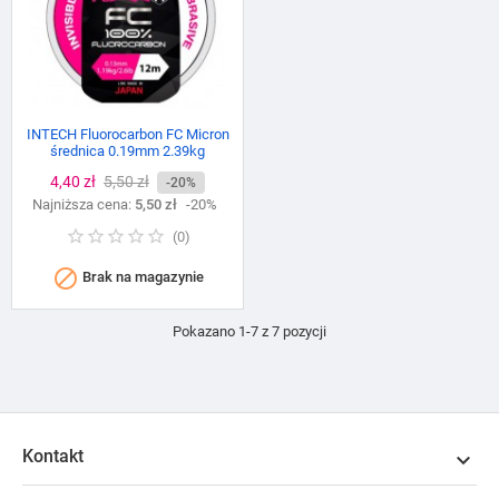
INTECH Fluorocarbon FC Micron
średnica 0.19mm 2.39kg
Cena
4,40 zł
Cena
5,50 zł
-20%
Najniższa cena:
podstawowa
5,50 zł
-20%
(
0
)

Brak na magazynie
Pokazano 1-7 z 7 pozycji
Kontakt
