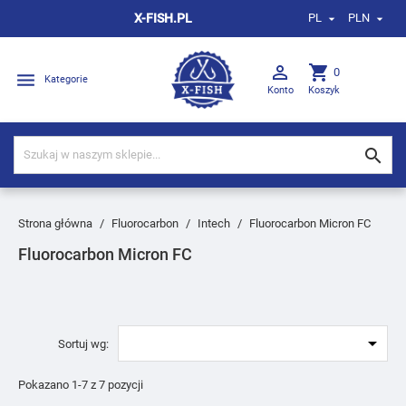
X-FISH.PL
PL
PLN



shopping_cart
0

Kategorie
Konto
Koszyk

Strona główna
Fluorocarbon
Intech
Fluorocarbon Micron FC
Fluorocarbon Micron FC

Sortuj wg:
Pokazano 1-7 z 7 pozycji