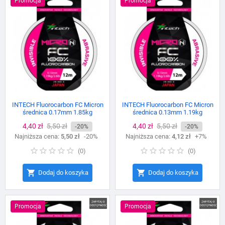
Promocja
Promocja
INTECH Fluorocarbon FC Micron
INTECH Fluorocarbon FC Micron
średnica 0.17mm 1.85kg
średnica 0.13mm 1.19kg
Cena
4,40 zł
Cena
5,50 zł
Cena
4,40 zł
Cena
5,50 zł
-20%
-20%
Najniższa cena:
podstawowa
5,50 zł
-20%
Najniższa cena:
podstawowa
4,12 zł
+7%
(
0
)
(
0
)


Dodaj do koszyka
Dodaj do koszyka
Promocja
Promocja