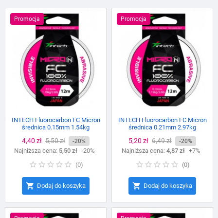
Promocja
Promocja
INTECH Fluorocarbon FC Micron
INTECH Fluorocarbon FC Micron
średnica 0.15mm 1.54kg
średnica 0.21mm 2.97kg
Cena
4,40 zł
Cena
5,50 zł
Cena
5,20 zł
Cena
6,49 zł
-20%
-20%
Najniższa cena:
podstawowa
5,50 zł
-20%
Najniższa cena:
podstawowa
4,87 zł
+7%
(
0
)
(
0
)


Dodaj do koszyka
Dodaj do koszyka