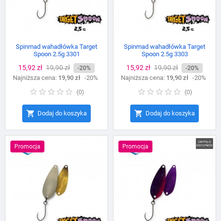
Spinmad wahadłówka Target
Spinmad wahadłówka Target
Spoon 2.5g 3301
Spoon 2.5g 3303
Cena
15,92 zł
Cena
19,90 zł
Cena
15,92 zł
Cena
19,90 zł
-20%
-20%
Najniższa cena:
podstawowa
19,90 zł
-20%
Najniższa cena:
podstawowa
19,90 zł
-20%
(
0
)
(
0
)


Dodaj do koszyka
Dodaj do koszyka
Promocja
Promocja