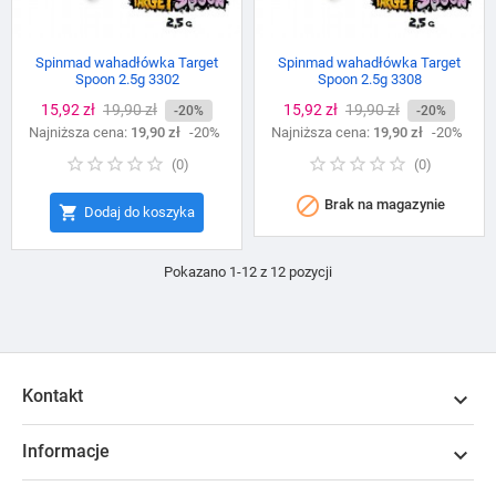
Spinmad wahadłówka Target
Spinmad wahadłówka Target
Spoon 2.5g 3302
Spoon 2.5g 3308
Cena
15,92 zł
Cena
19,90 zł
Cena
15,92 zł
Cena
19,90 zł
-20%
-20%
Najniższa cena:
podstawowa
19,90 zł
-20%
Najniższa cena:
podstawowa
19,90 zł
-20%
(
0
)
(
0
)

Brak na magazynie

Dodaj do koszyka
Pokazano 1-12 z 12 pozycji
Kontakt

Informacje
