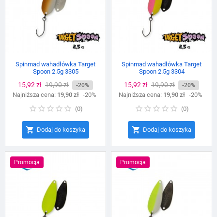
Spinmad wahadłówka Target
Spinmad wahadłówka Target
Spoon 2.5g 3305
Spoon 2.5g 3304
Cena
15,92 zł
Cena
19,90 zł
Cena
15,92 zł
Cena
19,90 zł
-20%
-20%
Najniższa cena:
podstawowa
19,90 zł
-20%
Najniższa cena:
podstawowa
19,90 zł
-20%
(
0
)
(
0
)


Dodaj do koszyka
Dodaj do koszyka
Promocja
Promocja