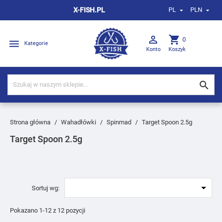
X-FISH.PL
PL
PLN



shopping_cart
0

Kategorie
Konto
Koszyk

Strona główna
Wahadłówki
Spinmad
Target Spoon 2.5g
Target Spoon 2.5g

Sortuj wg:
Pokazano 1-12 z 12 pozycji