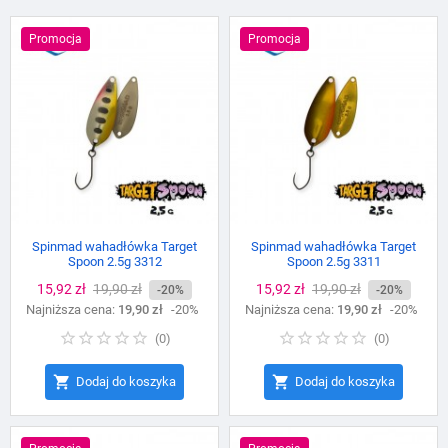
Promocja
Promocja
Spinmad wahadłówka Target
Spinmad wahadłówka Target
Spoon 2.5g 3312
Spoon 2.5g 3311
Cena
15,92 zł
Cena
19,90 zł
Cena
15,92 zł
Cena
19,90 zł
-20%
-20%
Najniższa cena:
podstawowa
19,90 zł
-20%
Najniższa cena:
podstawowa
19,90 zł
-20%
(
0
)
(
0
)


Dodaj do koszyka
Dodaj do koszyka