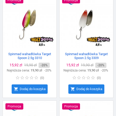
Promocja
Promocja
Spinmad wahadłówka Target
Spinmad wahadłówka Target
Spoon 2.5g 3310
Spoon 2.5g 3309
Cena
15,92 zł
Cena
19,90 zł
Cena
15,92 zł
Cena
19,90 zł
-20%
-20%
Najniższa cena:
podstawowa
19,90 zł
-20%
Najniższa cena:
podstawowa
19,90 zł
-20%
(
0
)
(
0
)


Dodaj do koszyka
Dodaj do koszyka
Promocja
Promocja