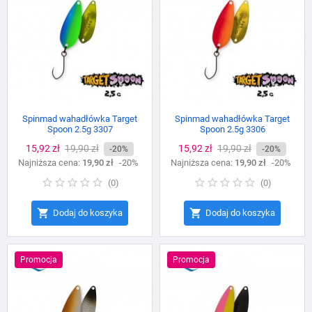
Spinmad wahadłówka Target
Spinmad wahadłówka Target
Spoon 2.5g 3307
Spoon 2.5g 3306
Cena
15,92 zł
Cena
19,90 zł
Cena
15,92 zł
Cena
19,90 zł
-20%
-20%
Najniższa cena:
podstawowa
19,90 zł
-20%
Najniższa cena:
podstawowa
19,90 zł
-20%
(
0
)
(
0
)


Dodaj do koszyka
Dodaj do koszyka
Promocja
Promocja