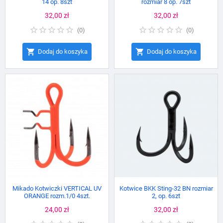
14 op. 8szt
rozmiar 8 op. 7szt
Cena
32,00 zł
Cena
32,00 zł
(
0
)
(
0
)


Dodaj do koszyka
Dodaj do koszyka
Mikado Kotwiczki VERTICAL UV
Kotwice BKK Sting-32 BN rozmiar
ORANGE rozm.1/0 4szt.
2, op. 6szt
Cena
24,00 zł
Cena
32,00 zł