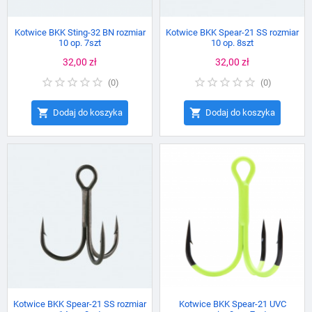
Kotwice BKK Sting-32 BN rozmiar
Kotwice BKK Spear-21 SS rozmiar
10 op. 7szt
10 op. 8szt
Cena
32,00 zł
Cena
32,00 zł
(
0
)
(
0
)


Dodaj do koszyka
Dodaj do koszyka
Kotwice BKK Spear-21 SS rozmiar
Kotwice BKK Spear-21 UVC