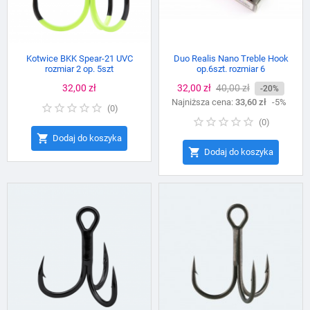
Kotwice BKK Spear-21 UVC
Duo Realis Nano Treble Hook
rozmiar 2 op. 5szt
op.6szt. rozmiar 6
Cena
32,00 zł
Cena
32,00 zł
Cena
40,00 zł
-20%
Najniższa cena:
podstawowa
33,60 zł
-5%
(
0
)
(
0
)

Dodaj do koszyka

Dodaj do koszyka