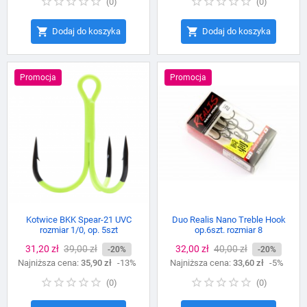
(
0
)
(
0
)


Dodaj do koszyka
Dodaj do koszyka
Promocja
Promocja
Kotwice BKK Spear-21 UVC
Duo Realis Nano Treble Hook
rozmiar 1/0, op. 5szt
op.6szt. rozmiar 8
Cena
31,20 zł
Cena
39,00 zł
Cena
32,00 zł
Cena
40,00 zł
-20%
-20%
Najniższa cena:
podstawowa
35,90 zł
-13%
Najniższa cena:
podstawowa
33,60 zł
-5%
(
0
)
(
0
)