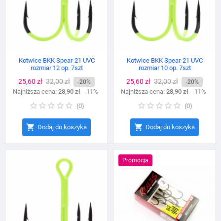
Kotwice BKK Spear-21 UVC
Kotwice BKK Spear-21 UVC
rozmiar 12 op. 7szt
rozmiar 10 op. 7szt
Cena
25,60 zł
Cena
32,00 zł
Cena
25,60 zł
Cena
32,00 zł
-20%
-20%
Najniższa cena:
podstawowa
28,90 zł
-11%
Najniższa cena:
podstawowa
28,90 zł
-11%
(
0
)
(
0
)


Dodaj do koszyka
Dodaj do koszyka
Promocja