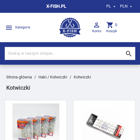
X-FISH.PL
PL
PLN



shopping_cart
0

Kategorie
Konto
Koszyk

Strona główna
Haki / Kotwiczki
Kotwiczki
Kotwiczki