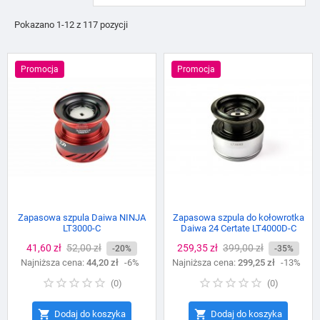
Pokazano 1-12 z 117 pozycji
Promocja
Promocja
Zapasowa szpula Daiwa NINJA
Zapasowa szpula do kołowrotka
LT3000-C
Daiwa 24 Certate LT4000D-C
Cena
41,60 zł
Cena
52,00 zł
Cena
259,35 zł
Cena
399,00 zł
-20%
-35%
Najniższa cena:
podstawowa
44,20 zł
-6%
Najniższa cena:
podstawowa
299,25 zł
-13%
(
0
)
(
0
)


Dodaj do koszyka
Dodaj do koszyka