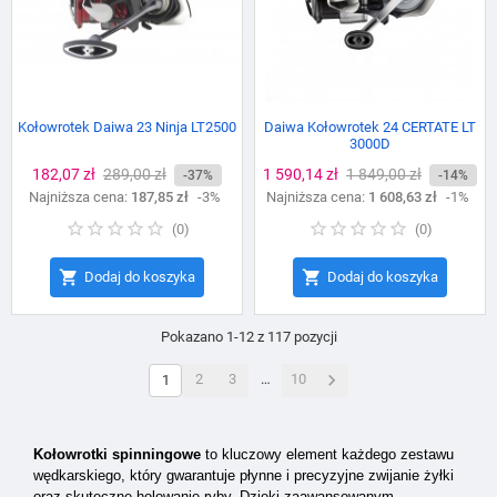
Kołowrotek Daiwa 23 Ninja LT2500
Daiwa Kołowrotek 24 CERTATE LT
3000D
Cena
182,07 zł
Cena
289,00 zł
Cena
1 590,14 zł
Cena
1 849,00 zł
-37%
-14%
Najniższa cena:
podstawowa
187,85 zł
-3%
Najniższa cena:
podstawowa
1 608,63 zł
-1%
(
0
)
(
0
)


Dodaj do koszyka
Dodaj do koszyka
Pokazano 1-12 z 117 pozycji

2
3
…
10
1
Kołowrotki spinningowe
to kluczowy element każdego zestawu
wędkarskiego, który gwarantuje płynne i precyzyjne zwijanie żyłki
oraz skuteczne holowanie ryby. Dzięki zaawansowanym