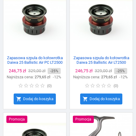
Zapasowa szpula do kołowrotka
Zapasowa szpula do kołowrotka
Daiwa 25 Ballistic Air PC LT2500
Daiwa 25 Ballistic Air LT2500
Cena
246,75 zł
Cena
329,00 zł
Cena
246,75 zł
Cena
329,00 zł
-25%
-25%
Najniższa cena:
podstawowa
279,65 zł
-12%
Najniższa cena:
podstawowa
279,65 zł
-12%
(
0
)
(
0
)


Dodaj do koszyka
Dodaj do koszyka
Promocja
Promocja