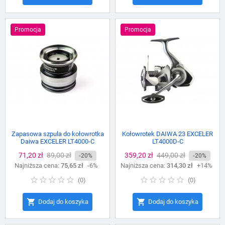
Promocja
Promocja
Zapasowa szpula do kołowrotka
Kołowrotek DAIWA 23 EXCELER
Daiwa EXCELER LT4000-C
LT4000D-C
Cena
71,20 zł
Cena
89,00 zł
Cena
359,20 zł
Cena
449,00 zł
-20%
-20%
Najniższa cena:
podstawowa
75,65 zł
-6%
Najniższa cena:
podstawowa
314,30 zł
+14%
(
0
)
(
0
)


Dodaj do koszyka
Dodaj do koszyka