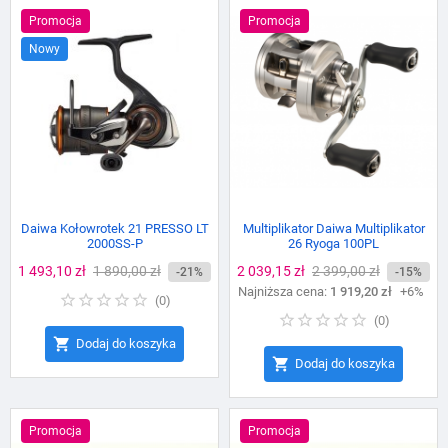
Promocja
Promocja
Nowy
Daiwa Kołowrotek 21 PRESSO LT
Multiplikator Daiwa Multiplikator
2000SS-P
26 Ryoga 100PL
Cena
1 493,10 zł
Cena
1 890,00 zł
Cena
2 039,15 zł
Cena
2 399,00 zł
-21%
-15%
podstawowa
Najniższa cena:
podstawowa
1 919,20 zł
+6%
(
0
)
(
0
)

Dodaj do koszyka

Dodaj do koszyka
Promocja
Promocja