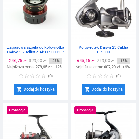
Zapasowa szpula do kołowrotka
Kołowrotek Daiwa 25 Caldia
Daiwa 25 Ballistic Air LT2000S-P
LT2500
Cena
246,75 zł
Cena
329,00 zł
Cena
645,15 zł
Cena
759,00 zł
-25%
-15%
Najniższa cena:
podstawowa
279,65 zł
-12%
Najniższa cena:
podstawowa
607,20 zł
+6%
(
0
)
(
0
)


Dodaj do koszyka
Dodaj do koszyka
Promocja
Promocja