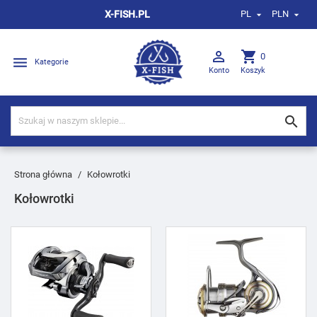
X-FISH.PL
PL
PLN



shopping_cart
0

Kategorie
Konto
Koszyk

Strona główna
Kołowrotki
Kołowrotki