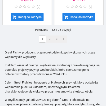
(
0
)
(
0
)


Dodaj do koszyka
Dodaj do koszyka
Pokazano 1-12 z 25 pozycji

2
3
1
Great Fish – producent przynęt rękodzielniczych wykonanych przez
wędkarzy dla wędkarzy.
Efektem wielu lat praktyki wędkarskiej zrodzonej z prawdziwej pasji są
autorskie projekty przynęt wędkarskich, które szerszemu gronu
odbiorców zostały przedstawione w 2024 roku.
Celem Great Fish jest tworzenie unikatowych, przynęt, które odświeżą
wędkarskie pudełka kształtem, innowacyjnymi kolorami,
charakteryzujące się ciekawą pracą i niesamowitą skutecznością.
W myśl zasady „jakość zawsze się obroni” Great Fish stawia na
najwyższej jakości materiały tworząc przynęty, które nie tylko łowią, ale