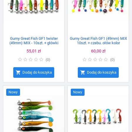
Gumy Great Fish GF1 twister
Gumy Great Fish GF1 (49mm) MIX
(49mm) MIX - 10szt. + główki
10szt. + czebu. ołów kolor
jigowe
Cena
55,01 zł
Cena
60,00 zł
(
0
)
(
0
)


Dodaj do koszyka
Dodaj do koszyka
Nowy
Nowy