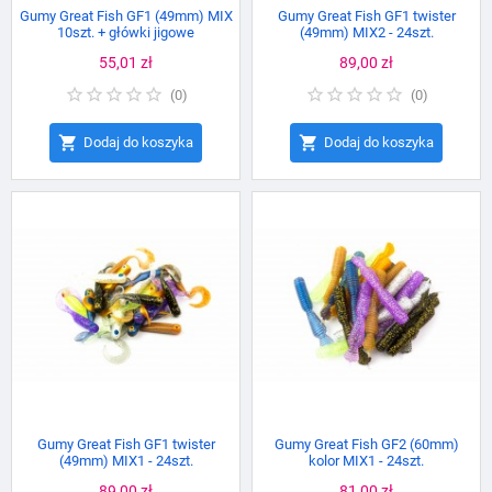
Gumy Great Fish GF1 (49mm) MIX
Gumy Great Fish GF1 twister
10szt. + główki jigowe
(49mm) MIX2 - 24szt.
Cena
55,01 zł
Cena
89,00 zł
(
0
)
(
0
)


Dodaj do koszyka
Dodaj do koszyka
Gumy Great Fish GF1 twister
Gumy Great Fish GF2 (60mm)
(49mm) MIX1 - 24szt.
kolor MIX1 - 24szt.
Cena
89,00 zł
Cena
81,00 zł