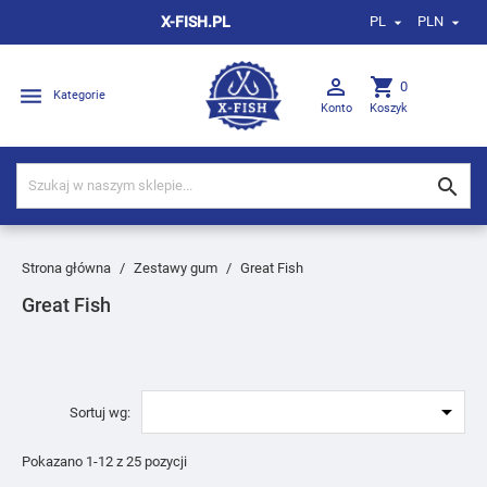
X-FISH.PL
PL
PLN



shopping_cart
0

Kategorie
Konto
Koszyk

Strona główna
Zestawy gum
Great Fish
Great Fish

Sortuj wg:
Pokazano 1-12 z 25 pozycji