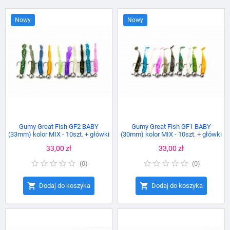
Nowy
Nowy
Gumy Great Fish GF2 BABY
Gumy Great Fish GF1 BABY
(33mm) kolor MIX - 10szt. + główki
(30mm) kolor MIX - 10szt. + główki
jigowe mini
jigowe mini
Cena
33,00 zł
Cena
33,00 zł
(
0
)
(
0
)


Dodaj do koszyka
Dodaj do koszyka