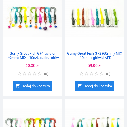
Gumy Great Fish GF1 twister
Gumy Great Fish GF2 (60mm) MIX
(49mm) MIX - 10szt. czebu. ołów
- 10szt. + główki NED
kolor
Cena
60,00 zł
Cena
59,00 zł
(
0
)
(
0
)


Dodaj do koszyka
Dodaj do koszyka