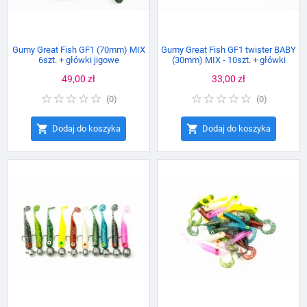
Gumy Great Fish GF1 (70mm) MIX
Gumy Great Fish GF1 twister BABY
6szt. + główki jigowe
(30mm) MIX - 10szt. + główki
jigowe mini
Cena
49,00 zł
Cena
33,00 zł
(
0
)
(
0
)


Dodaj do koszyka
Dodaj do koszyka