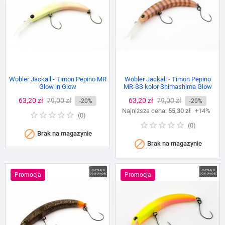
Wobler Jackall - Timon Pepino MR
Wobler Jackall - Timon Pepino
Glow in Glow
MR-SS kolor Shimashima Glow
Cena
63,20 zł
Cena
79,00 zł
Cena
63,20 zł
Cena
79,00 zł
-20%
-20%
podstawowa
Najniższa cena:
podstawowa
55,30 zł
+14%
(
0
)
(
0
)

Brak na magazynie

Brak na magazynie
Promocja
Promocja