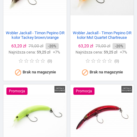
Wobler Jackall - Timon Pepino DR
Wobler Jackall - Timon Pepino DR
kolor Tackey brown/orange
kolor Mst Quartet Chartreuse
Cena
63,20 zł
Cena
79,00 zł
Cena
63,20 zł
Cena
79,00 zł
-20%
-20%
Najniższa cena:
podstawowa
59,25 zł
+7%
Najniższa cena:
podstawowa
59,25 zł
+7%
(
0
)
(
0
)


Brak na magazynie
Brak na magazynie
Promocja
Promocja