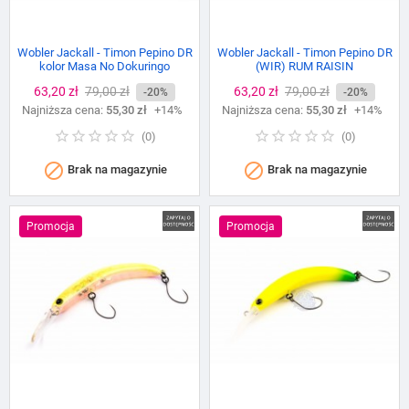
Wobler Jackall - Timon Pepino DR
Wobler Jackall - Timon Pepino DR
kolor Masa No Dokuringo
(WIR) RUM RAISIN
Cena
63,20 zł
Cena
79,00 zł
Cena
63,20 zł
Cena
79,00 zł
-20%
-20%
Najniższa cena:
podstawowa
55,30 zł
+14%
Najniższa cena:
podstawowa
55,30 zł
+14%
(
0
)
(
0
)


Brak na magazynie
Brak na magazynie
Promocja
Promocja