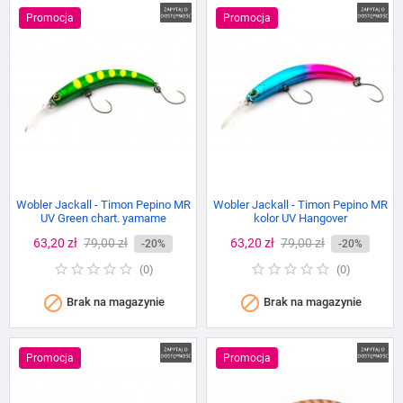
Promocja
Promocja
Wobler Jackall - Timon Pepino MR
Wobler Jackall - Timon Pepino MR
UV Green chart. yamame
kolor UV Hangover
Cena
63,20 zł
Cena
79,00 zł
Cena
63,20 zł
Cena
79,00 zł
-20%
-20%
podstawowa
podstawowa
(
0
)
(
0
)


Brak na magazynie
Brak na magazynie
Promocja
Promocja