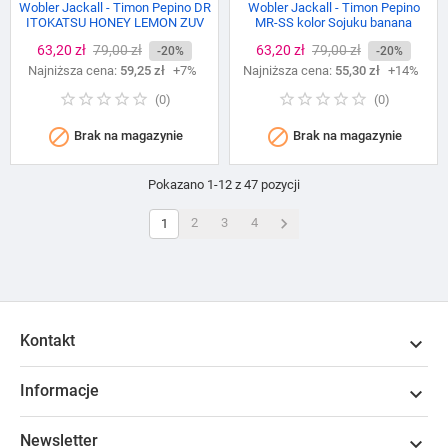
Wobler Jackall - Timon Pepino DR
Wobler Jackall - Timon Pepino
ITOKATSU HONEY LEMON ZUV
MR-SS kolor Sojuku banana
Cena
63,20 zł
Cena
79,00 zł
Cena
63,20 zł
Cena
79,00 zł
-20%
-20%
Najniższa cena:
podstawowa
59,25 zł
+7%
Najniższa cena:
podstawowa
55,30 zł
+14%
(
0
)
(
0
)


Brak na magazynie
Brak na magazynie
Pokazano 1-12 z 47 pozycji

2
3
4
1
Kontakt

Informacje

Newsletter
