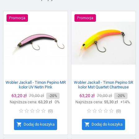
Promocja
Promocja
Wobler Jackall - Timon Pepino MR
Wobler Jackall - Timon Pepino SR
kolor UV Netin Pink
kolor Mst Quartet Chartreuse
Cena
63,20 zł
Cena
79,00 zł
Cena
63,20 zł
Cena
79,00 zł
-20%
-20%
Najniższa cena:
podstawowa
63,20 zł
0%
Najniższa cena:
podstawowa
55,30 zł
+14%
(
0
)
(
0
)


Dodaj do koszyka
Dodaj do koszyka