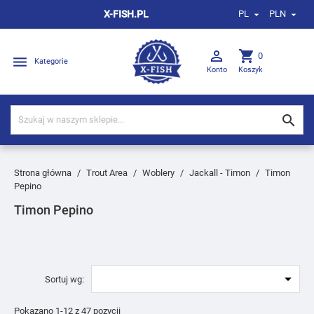
X-FISH.PL
PL
PLN



shopping_cart
0

Kategorie
Konto
Koszyk

Strona główna
Trout Area
Woblery
Jackall - Timon
Timon
Pepino
Timon Pepino

Sortuj wg:
Pokazano 1-12 z 47 pozycji