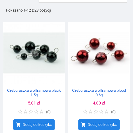
Pokazano 1-12 z 28 pozycji
Czeburaszka wolframowa black
Czeburaszka wolframowa blood
1.5g
0.6g
Cena
5,01 zł
Cena
4,00 zł
(
0
)
(
0
)


Dodaj do koszyka
Dodaj do koszyka