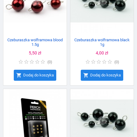
Czeburaszka wolframowa blood
Czeburaszka wolframowa black
1.5g
1g
Cena
5,50 zł
Cena
4,00 zł
(
0
)
(
0
)


Dodaj do koszyka
Dodaj do koszyka