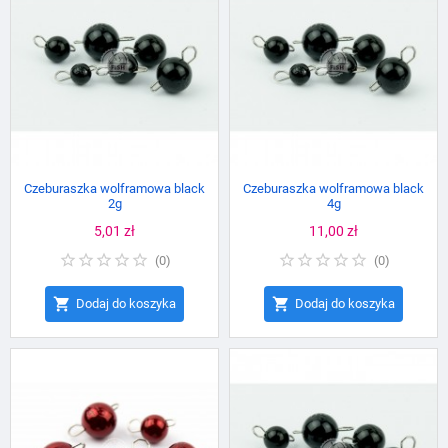
Czeburaszka wolframowa black
Czeburaszka wolframowa black
2g
4g
Cena
5,01 zł
Cena
11,00 zł
(
0
)
(
0
)


Dodaj do koszyka
Dodaj do koszyka