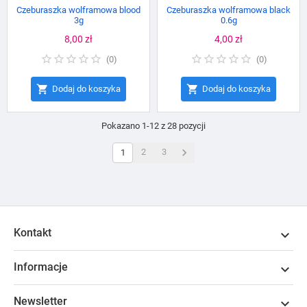
Czeburaszka wolframowa blood
Czeburaszka wolframowa black
3g
0.6g
Cena
8,00 zł
Cena
4,00 zł
(
0
)
(
0
)


Dodaj do koszyka
Dodaj do koszyka
Pokazano 1-12 z 28 pozycji

2
3
1
Kontakt

Informacje

Newsletter
