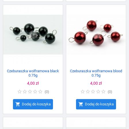
Czeburaszka wolframowa black
Czeburaszka wolframowa blood
0.75g
0.75g
Cena
4,00 zł
Cena
4,00 zł
(
0
)
(
0
)


Dodaj do koszyka
Dodaj do koszyka