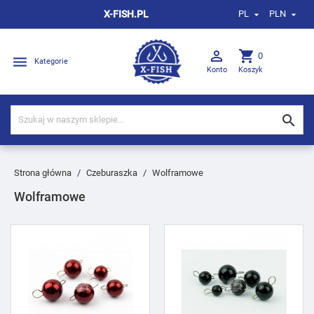
X-FISH.PL
PL
PLN



shopping_cart
0

Kategorie
Konto
Koszyk

Strona główna
Czeburaszka
Wolframowe
Wolframowe