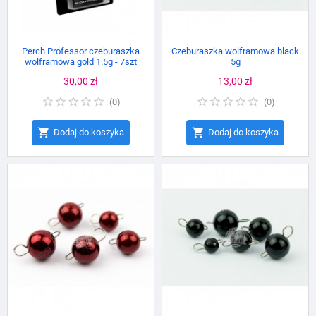
Perch Professor czeburaszka
Czeburaszka wolframowa black
wolframowa gold 1.5g - 7szt
5g
Cena
30,00 zł
Cena
13,00 zł
(
0
)
(
0
)


Dodaj do koszyka
Dodaj do koszyka