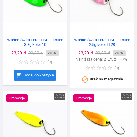
Wahadłówka Forest PAL Limited
Wahadłówka Forest PAL Limited
3.8g kolor 10
2.5g kolor LT28
Cena
23,20 zł
Cena
29,00 zł
Cena
23,20 zł
Cena
29,00 zł
-20%
-20%
podstawowa
Najniższa cena:
podstawowa
21,75 zł
+7%
(
0
)
(
0
)

Dodaj do koszyka

Brak na magazynie
Promocja
Promocja