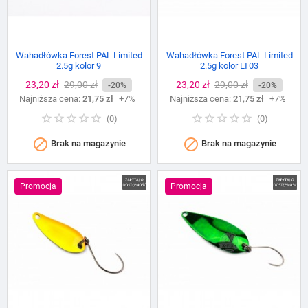
Wahadłówka Forest PAL Limited
Wahadłówka Forest PAL Limited
2.5g kolor 9
2.5g kolor LT03
Cena
23,20 zł
Cena
29,00 zł
Cena
23,20 zł
Cena
29,00 zł
-20%
-20%
Najniższa cena:
podstawowa
21,75 zł
+7%
Najniższa cena:
podstawowa
21,75 zł
+7%
(
0
)
(
0
)


Brak na magazynie
Brak na magazynie
Promocja
Promocja