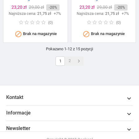
Cena
23,20 zł
Cena
29,00 zł
Cena
23,20 zł
Cena
29,00 zł
-20%
-20%
Najniższa cena:
podstawowa
21,75 zł
+7%
Najniższa cena:
podstawowa
21,75 zł
+7%
(
0
)
(
0
)


Brak na magazynie
Brak na magazynie
Pokazano 1-12 z 15 pozycji

2
1
Kontakt

Informacje

Newsletter
