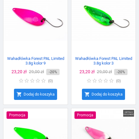
Wahadłówka Forest PAL Limited
Wahadłówka Forest PAL Limited
3.8g kolor 9
3.8g kolor 3
Cena
23,20 zł
Cena
29,00 zł
Cena
23,20 zł
Cena
29,00 zł
-20%
-20%
podstawowa
podstawowa
(
0
)
(
0
)


Dodaj do koszyka
Dodaj do koszyka
Promocja
Promocja