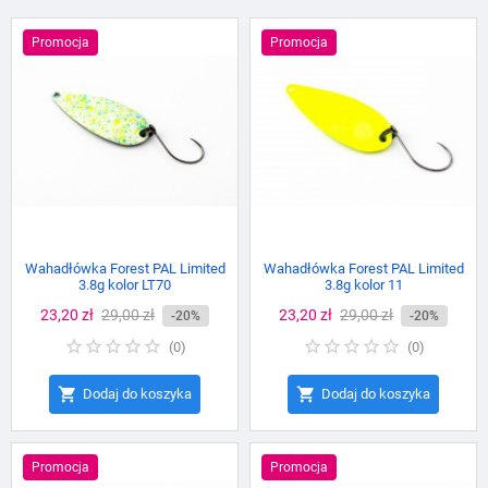
Promocja
Promocja
Wahadłówka Forest PAL Limited
Wahadłówka Forest PAL Limited
3.8g kolor LT70
3.8g kolor 11
Cena
23,20 zł
Cena
29,00 zł
Cena
23,20 zł
Cena
29,00 zł
-20%
-20%
podstawowa
podstawowa
(
0
)
(
0
)


Dodaj do koszyka
Dodaj do koszyka
Promocja
Promocja