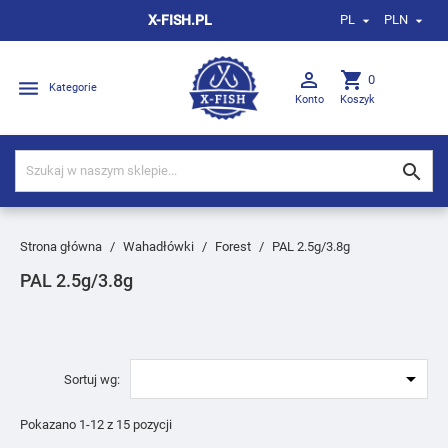
X-FISH.PL
PL
PLN



shopping_cart
0

Kategorie
Konto
Koszyk

Strona główna
Wahadłówki
Forest
PAL 2.5g/3.8g
PAL 2.5g/3.8g

Sortuj wg:
Pokazano 1-12 z 15 pozycji