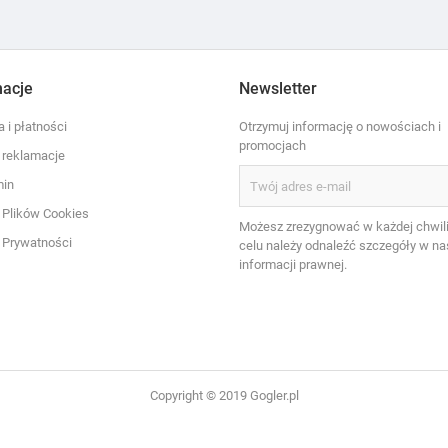
macje
Newsletter
 i płatności
Otrzymuj informację o nowościach i
promocjach
i reklamacje
min
a Plików Cookies
Możesz zrezygnować w każdej chwili
a Prywatności
celu należy odnaleźć szczegóły w na
informacji prawnej.
Copyright © 2019 Gogler.pl