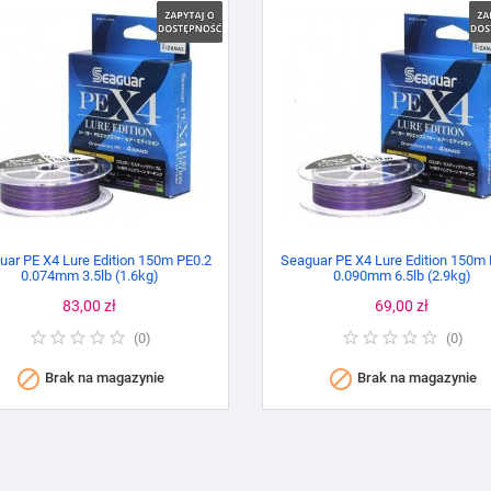
uar PE X4 Lure Edition 150m PE0.2
Seaguar PE X4 Lure Edition 150m 
0.074mm 3.5lb (1.6kg)
0.090mm 6.5lb (2.9kg)
Cena
83,00 zł
Cena
69,00 zł
(
0
)
(
0
)


Brak na magazynie
Brak na magazynie