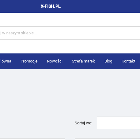
X-FISH.PL
główna
Promocje
Nowości
Strefa marek
Blog
Kontakt
Sortuj wg: