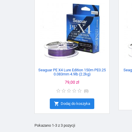
Seaguar PE X4 Lure Edition 150m PE0.25
Seag
0.083mm 4.9lb (2.2kg)
Cena
79,00 zł
(
0
)

Dodaj do koszyka
Pokazano 1-3 z 3 pozycji