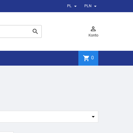


PL
PLN


Konto
shopping_cart
0
