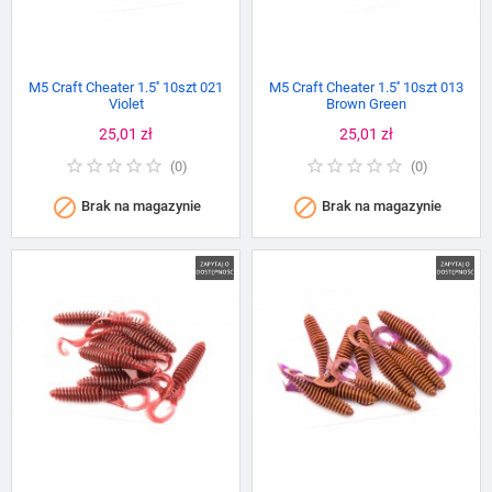
M5 Craft Cheater 1.5'' 10szt 021
M5 Craft Cheater 1.5'' 10szt 013
Violet
Brown Green
Cena
25,01 zł
Cena
25,01 zł
(
0
)
(
0
)


Brak na magazynie
Brak na magazynie