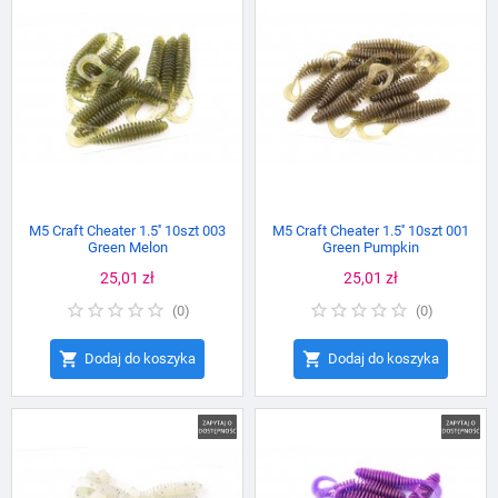
M5 Craft Cheater 1.5'' 10szt 003
M5 Craft Cheater 1.5'' 10szt 001
Green Melon
Green Pumpkin
Cena
25,01 zł
Cena
25,01 zł
(
0
)
(
0
)


Dodaj do koszyka
Dodaj do koszyka