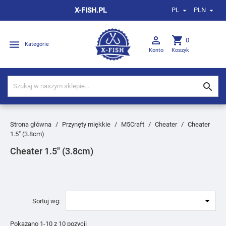
X-FISH.PL
PL
PLN



shopping_cart
0

Kategorie
Konto
Koszyk

Strona główna
Przynęty miękkie
M5Craft
Cheater
Cheater
1.5" (3.8cm)
Cheater 1.5" (3.8cm)

Sortuj wg:
Pokazano 1-10 z 10 pozycji