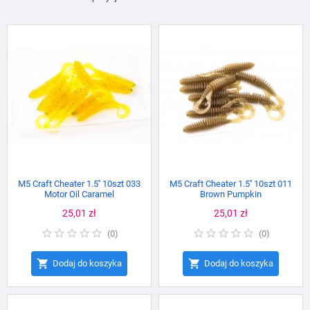
M5 Craft Cheater 1.5'' 10szt 033
M5 Craft Cheater 1.5'' 10szt 011
Motor Oil Caramel
Brown Pumpkin
Cena
25,01 zł
Cena
25,01 zł
(
0
)
(
0
)


Dodaj do koszyka
Dodaj do koszyka