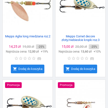
Mepps Aglia long miedziana roz.2
Mepps Comet decore
złoty/niebieskie kropki roz.3
Cena
14,25 zł
Cena
19,00 zł
Cena
15,00 zł
Cena
20,00 zł
-25%
-25%
Najniższa cena:
podstawowa
12,00 zł
+19%
Najniższa cena:
podstawowa
13,60 zł
+10%
(
0
)
(
0
)


Dodaj do koszyka
Dodaj do koszyka
Promocja
Promocja