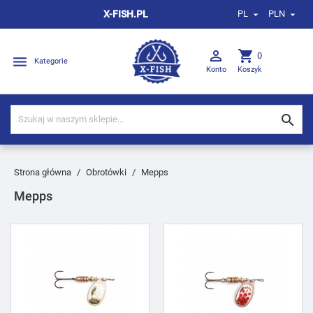
X-FISH.PL
PL
PLN



shopping_cart
0

Kategorie
Konto
Koszyk

Strona główna
Obrotówki
Mepps
Mepps