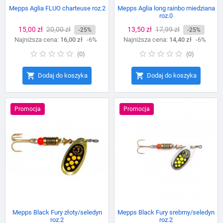
Mepps Aglia FLUO charteuse roz.2
Mepps Aglia long rainbo miedziana
roz.0
Cena
15,00 zł
Cena
20,00 zł
Cena
13,50 zł
Cena
17,99 zł
-25%
-25%
Najniższa cena:
podstawowa
16,00 zł
-6%
Najniższa cena:
podstawowa
14,40 zł
-6%
(
0
)
(
0
)


Dodaj do koszyka
Dodaj do koszyka
Promocja
Promocja
Mepps Black Fury złoty/seledyn
Mepps Black Fury srebrny/seledyn
roz.2
roz.2