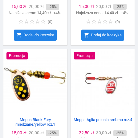
Cena
15,00 zł
Cena
20,00 zł
Cena
15,00 zł
Cena
20,00 zł
-25%
-25%
Najniższa cena:
podstawowa
14,40 zł
+4%
Najniższa cena:
podstawowa
14,40 zł
+4%
(
0
)
(
0
)


Dodaj do koszyka
Dodaj do koszyka
Promocja
Promocja
Mepps Black Fury
Mepps Aglia polonia srebrna roz.4
miedziane/yellow roz.1
Cena
15,00 zł
Cena
20,00 zł
Cena
22,50 zł
Cena
30,00 zł
-25%
-25%