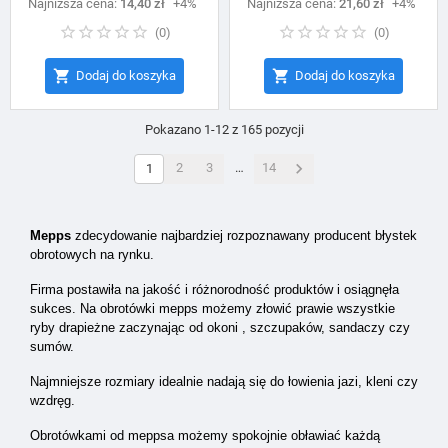
Najniższa cena:
podstawowa
14,40 zł
+4%
Najniższa cena:
podstawowa
21,60 zł
+4%
(
0
)
(
0
)


Dodaj do koszyka
Dodaj do koszyka
Pokazano 1-12 z 165 pozycji

2
3
…
14
1
Mepps
zdecydowanie najbardziej rozpoznawany producent błystek
obrotowych na rynku.
Firma postawiła na jakość i różnorodność produktów i osiągnęła
sukces. Na obrotówki mepps możemy złowić prawie wszystkie
ryby drapieżne zaczynając od okoni , szczupaków, sandaczy czy
sumów.
Najmniejsze rozmiary idealnie nadają się do łowienia jazi, kleni czy
wzdręg.
Obrotówkami od meppsa możemy spokojnie obławiać każdą