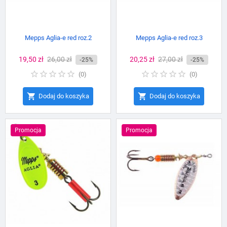
Mepps Aglia-e red roz.2
Mepps Aglia-e red roz.3
Cena
19,50 zł
Cena
26,00 zł
Cena
20,25 zł
Cena
27,00 zł
-25%
-25%
podstawowa
podstawowa
(
0
)
(
0
)


Dodaj do koszyka
Dodaj do koszyka
Promocja
Promocja