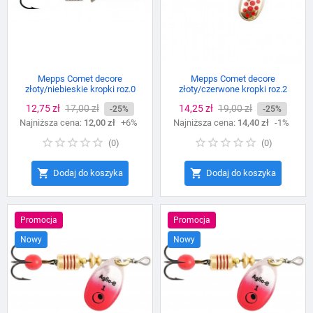
Mepps Comet decore
Mepps Comet decore
złoty/niebieskie kropki roz.0
złoty/czerwone kropki roz.2
Cena
12,75 zł
Cena
17,00 zł
Cena
14,25 zł
Cena
19,00 zł
-25%
-25%
Najniższa cena:
podstawowa
12,00 zł
+6%
Najniższa cena:
podstawowa
14,40 zł
-1%
(
0
)
(
0
)


Dodaj do koszyka
Dodaj do koszyka
Promocja
Promocja
Nowy
Nowy