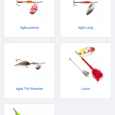
Aglia polonia
Aglia Long
Aglia TW Streamer
Lusox