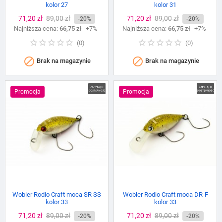
kolor 27
kolor 31
Cena
71,20 zł
Cena
89,00 zł
Cena
71,20 zł
Cena
89,00 zł
-20%
-20%
Najniższa cena:
podstawowa
66,75 zł
+7%
Najniższa cena:
podstawowa
66,75 zł
+7%
(
0
)
(
0
)


Brak na magazynie
Brak na magazynie
Promocja
Promocja
Wobler Rodio Craft moca SR SS
Wobler Rodio Craft moca DR-F
kolor 33
kolor 33
Cena
71,20 zł
Cena
89,00 zł
Cena
71,20 zł
Cena
89,00 zł
-20%
-20%