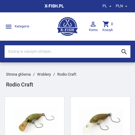
X-FISH.PL
PL
PLN



shopping_cart
0

Kategorie
Konto
Koszyk

Strona główna
Woblery
Rodio Craft
Rodio Craft