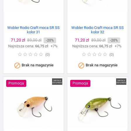
Wobler Rodio Craft moca SR SS
Wobler Rodio Craft moca SR SS
kolor 31
kolor 32
Cena
71,20 zł
Cena
89,00 zł
Cena
71,20 zł
Cena
89,00 zł
-20%
-20%
Najniższa cena:
podstawowa
66,75 zł
+7%
Najniższa cena:
podstawowa
66,75 zł
+7%
(
0
)
(
0
)


Brak na magazynie
Brak na magazynie
Promocja
Promocja