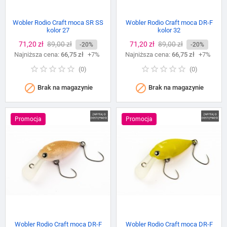
Wobler Rodio Craft moca SR SS
Wobler Rodio Craft moca DR-F
kolor 27
kolor 32
Cena
71,20 zł
Cena
89,00 zł
Cena
71,20 zł
Cena
89,00 zł
-20%
-20%
Najniższa cena:
podstawowa
66,75 zł
+7%
Najniższa cena:
podstawowa
66,75 zł
+7%
(
0
)
(
0
)


Brak na magazynie
Brak na magazynie
Promocja
Promocja
Wobler Rodio Craft moca DR-F
Wobler Rodio Craft moca DR-F