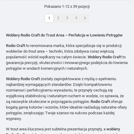
Pokazano 1-12 z 39 pozycji

2
3
4
1
Woblery Rodio Craft do Trout Area – Perfekcja w Łowieniu Pstrągów
Rodio Craft
to renomowana marka, która specjalizuje się w produkcji
woblerów do trout area – techniki, która zdobywa coraz większą
popularność wśród wędkarzy na całym świecie.
Woblery Rodio Craft
to
gwarancja precyzji, skuteczności i innowacyjnego podejścia do łowienia
pstrągów w wodach komercyjnych i naturalnych.
Woblery Rodio Craft
zostały zaprojektowane z myślą o spełnieniu
najbardziej wymagających standardów. Dzięki kompaktowemu
rozmiarowi i perfekcyjnemu wyważeniu, te przynęty cechują się
wyjątkową stabilnością i naturalnym ruchem w wodzie, co sprawia, że
są niezwykle skuteczne w przyciąganiu pstrągów.
Rodio Craft
oferuje
bogatą gamę kolorów i wzorów, które idealnie naśladują naturalne ofiary
pstrągów, zwiększając Twoje szanse na sukces podczas każdej
wyprawy.
W trout area kluczowa jest subtelna prezentacja przynęty, a
woblery