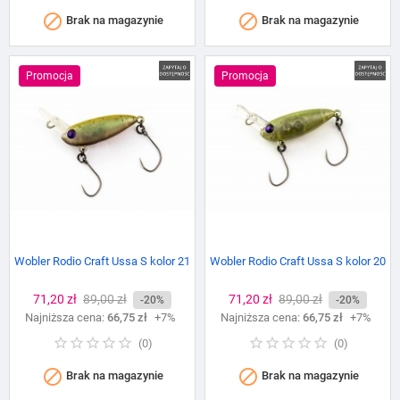


Brak na magazynie
Brak na magazynie
Promocja
Promocja
Wobler Rodio Craft Ussa S kolor 21
Wobler Rodio Craft Ussa S kolor 20
Cena
71,20 zł
Cena
89,00 zł
Cena
71,20 zł
Cena
89,00 zł
-20%
-20%
Najniższa cena:
podstawowa
66,75 zł
+7%
Najniższa cena:
podstawowa
66,75 zł
+7%
(
0
)
(
0
)


Brak na magazynie
Brak na magazynie