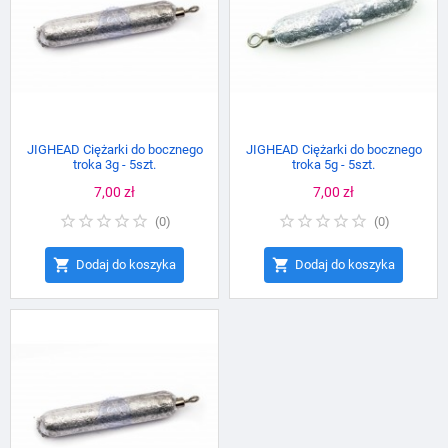
JIGHEAD Ciężarki do bocznego
JIGHEAD Ciężarki do bocznego
troka 3g - 5szt.
troka 5g - 5szt.
Cena
7,00 zł
Cena
7,00 zł
(
0
)
(
0
)


Dodaj do koszyka
Dodaj do koszyka