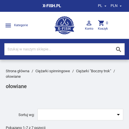
X-FISH.PL
PL
PLN



shopping_cart
0

Kategorie
Konto
Koszyk

Strona główna
Ciężarki spinningowe
Ciężarki "Boczny trok"
ołowiane
ołowiane

Sortuj wg:
Pokazano 1-7 z 7 pozycji