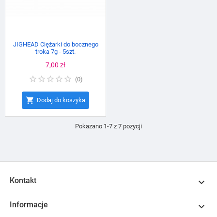
JIGHEAD Ciężarki do bocznego
troka 7g - 5szt.
Cena
7,00 zł
(
0
)

Dodaj do koszyka
Pokazano 1-7 z 7 pozycji
Kontakt

Informacje
