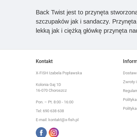
Back Twist
jest to przynęta stworzon
szczupaków jak i sandaczy. Przynęta 
lekką jak i ciężką główkę przynęta n
Kontakt
Infor
X-FISH Izabela Popławska
Dostawa
Zwroty 
Kolonia Gaj 1D
16-070 Choroszcz
Regula
Polityk
Pon. – Pt. 8:00 - 16:00
Polityk
Tel: 690 638 638
E-mail: kontakt@x-fish.pl