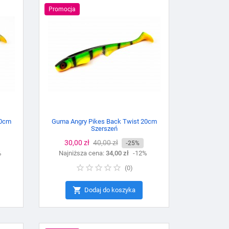
Promocja
20cm
Guma Angry Pikes Back Twist 20cm
Szerszeń
Cena
30,00 zł
Cena
40,00 zł
-25%
%
Najniższa cena:
podstawowa
34,00 zł
-12%
(
0
)

Dodaj do koszyka