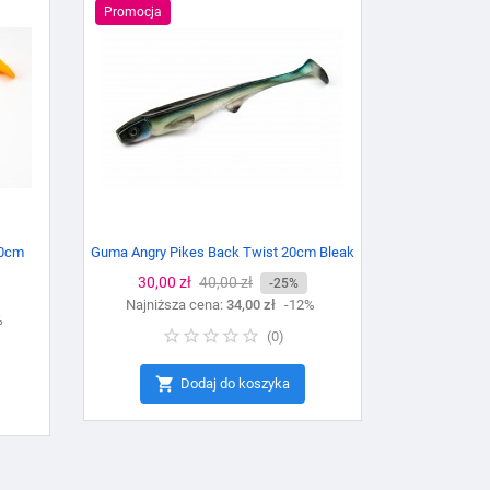
Promocja
20cm
Guma Angry Pikes Back Twist 20cm Bleak
Cena
30,00 zł
Cena
40,00 zł
-25%
Najniższa cena:
podstawowa
34,00 zł
-12%
%
(
0
)

Dodaj do koszyka