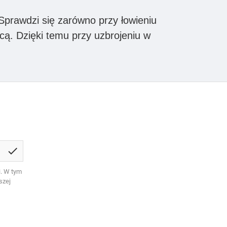
 Sprawdzi się zarówno przy łowieniu
cą. Dzięki temu przy uzbrojeniu w
check
. W tym
szej