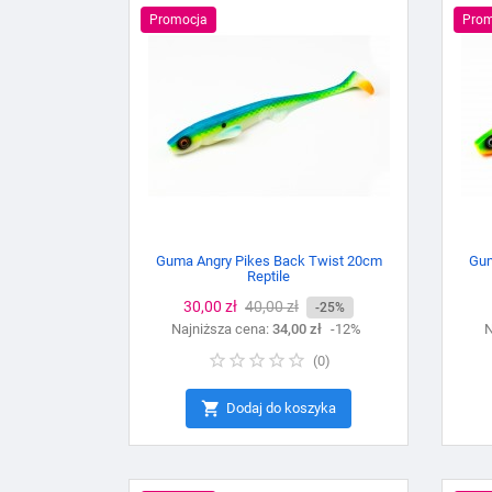
Promocja
Prom
Guma Angry Pikes Back Twist 20cm
Gum
Reptile
Cena
30,00 zł
Cena
40,00 zł
-25%
Najniższa cena:
podstawowa
34,00 zł
-12%
N
(
0
)

Dodaj do koszyka