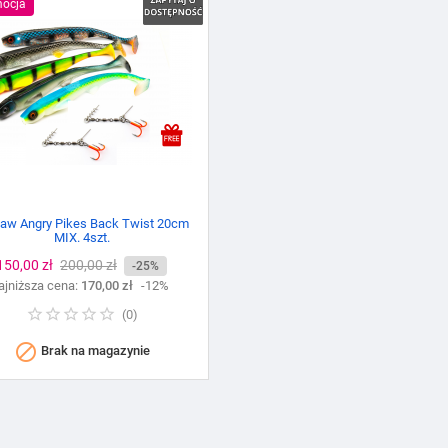
ocja
aw Angry Pikes Back Twist 20cm
MIX. 4szt.
Cena
150,00 zł
Cena
200,00 zł
-25%
ajniższa cena:
podstawowa
170,00 zł
-12%
(
0
)

Brak na magazynie