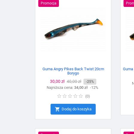
Promocja
Prom
Guma Angry Pikes Back Twist 20cm
Guma 
Borygo
Cena
30,00 zł
Cena
40,00 zł
-25%
N
Najniższa cena:
podstawowa
34,00 zł
-12%
(
0
)

Dodaj do koszyka