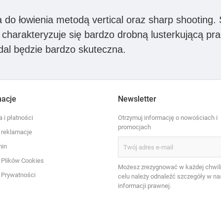
a do łowienia metodą vertical oraz sharp shooting.
charakteryzuje się bardzo drobną lusterkującą pra
adal będzie bardzo skuteczna.
macje
Newsletter
 i płatności
Otrzymuj informację o nowościach i
promocjach
i reklamacje
min
a Plików Cookies
Możesz zrezygnować w każdej chwili
a Prywatności
celu należy odnaleźć szczegóły w na
informacji prawnej.