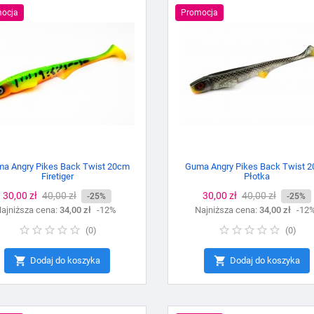
ocja
Promocja
a Angry Pikes Back Twist 20cm
Guma Angry Pikes Back Twist 
Firetiger
Płotka
Cena
30,00 zł
Cena
40,00 zł
Cena
30,00 zł
Cena
40,00 zł
-25%
-25%
ajniższa cena:
podstawowa
34,00 zł
-12%
Najniższa cena:
podstawowa
34,00 zł
-12
(
0
)
(
0
)


Dodaj do koszyka
Dodaj do koszyka