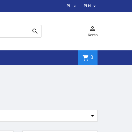


PL
PLN


Konto
shopping_cart
0
