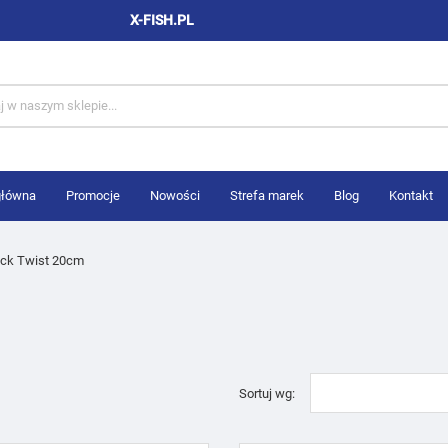
X-FISH.PL
główna
Promocje
Nowości
Strefa marek
Blog
Kontakt
ck Twist 20cm
Sortuj wg: