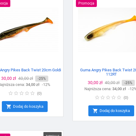
ocja
Promocja
Angry Pikes Back Twist 20cm Goldi
Guma Angry Pikes Back Twist 
112RT
Cena
30,00 zł
Cena
40,00 zł
-25%
Cena
30,00 zł
Cena
40,00 zł
-25%
ajniższa cena:
podstawowa
34,00 zł
-12%
Najniższa cena:
podstawowa
34,00 zł
-12
(
0
)
(
0
)

Dodaj do koszyka

Dodaj do koszyka