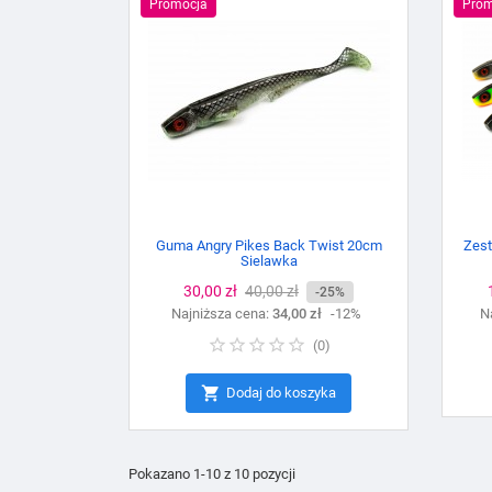
Promocja
Prom
Guma Angry Pikes Back Twist 20cm
Zest
Sielawka
Cena
30,00 zł
Cena
40,00 zł
-25%
Najniższa cena:
podstawowa
34,00 zł
-12%
N
(
0
)

Dodaj do koszyka
Pokazano 1-10 z 10 pozycji